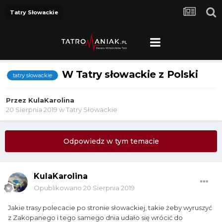
Tatry Słowackie
W Tatry słowackie z Polski
tatry słowackie
Przez
KulaKarolina
20 Sierpnia 2019
w
Tatry Słowackie
Odpowiedz w tym temacie
KulaKarolina
Opublikowano
20 Sierpnia 2019
Jakie trasy polecacie po stronie słowackiej, takie żeby wyruszyć
z Zakopanego i tego samego dnia udało się wrócić do