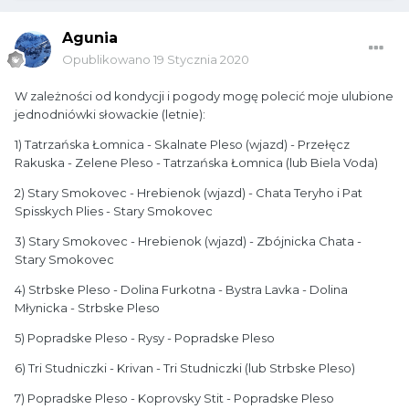
Agunia
Opublikowano
19 Stycznia 2020
W zależności od kondycji i pogody mogę polecić moje ulubione
jednodniówki słowackie (letnie):
1) Tatrzańska Łomnica - Skalnate Pleso (wjazd) - Przełęcz
Rakuska - Zelene Pleso - Tatrzańska Łomnica (lub Biela Voda)
2) Stary Smokovec - Hrebienok (wjazd) - Chata Teryho i Pat
Spisskych Plies - Stary Smokovec
3) Stary Smokovec - Hrebienok (wjazd) - Zbójnicka Chata -
Stary Smokovec
4) Strbske Pleso - Dolina Furkotna - Bystra Lavka - Dolina
Młynicka - Strbske Pleso
5) Popradske Pleso - Rysy - Popradske Pleso
6) Tri Studniczki - Krivan - Tri Studniczki (lub Strbske Pleso)
7) Popradske Pleso - Koprovsky Stit - Popradske Pleso