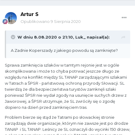
Artur S
Opublikowano
9 Sierpnia 2020
W dniu 8.08.2020 o 21:10,
Luk_
napisał(a):
A Zadnie Koperszady z jakiego powodu są zamknięte?
Sprawa zamknięcia szlaków w tamtym rejonie jest w ogóle
skomplikowana i może to chyba potrwać jeszcze długo ze
względu na konflikt między SL TANAP zarządzającymi szlakami
w Tatrach a ŠPSR - państwową ochroną przyrody Słowacji. SL
twierdzą że dla bezpieczeństwa turystów zamknęli szlaki
ponieważ ŠPSR nie wydał zgody na usunięcie suchych drzew z
Jaworowej, a ŠPSR utrzymuje, że SL zwróciły się o zgodę
dopiero na dzień przed zamknięciem tras.
Problem bierze się stąd że Tatrami po słowackiej stronie
zarządzają dwie organizacje, którym nie zawsze jest po drodze
TANAP i SL TANAP. Leśnicy ze SL oznaczyli do wycinki 150 drzew,