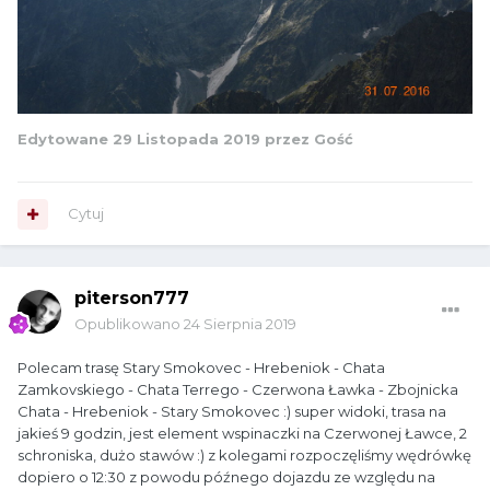
Edytowane
29 Listopada 2019
przez Gość
Cytuj
piterson777
Opublikowano
24 Sierpnia 2019
Polecam trasę Stary Smokovec - Hrebeniok - Chata
Zamkovskiego - Chata Terrego - Czerwona Ławka - Zbojnicka
Chata - Hrebeniok - Stary Smokovec :) super widoki, trasa na
jakieś 9 godzin, jest element wspinaczki na Czerwonej Ławce, 2
schroniska, dużo stawów :) z kolegami rozpoczęliśmy wędrówkę
dopiero o 12:30 z powodu późnego dojazdu ze względu na