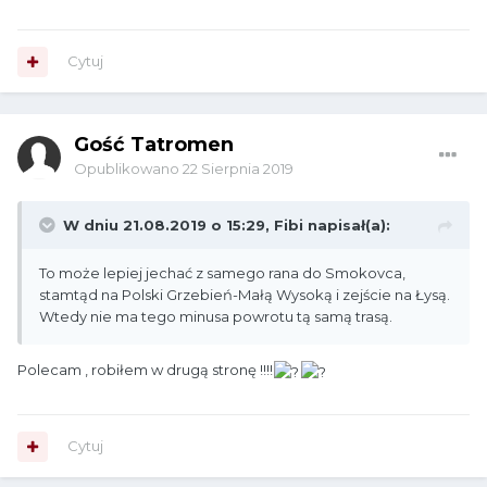
Cytuj
Gość Tatromen
Opublikowano
22 Sierpnia 2019
W dniu 21.08.2019 o 15:29,
Fibi
napisał(a):
To może lepiej jechać z samego rana do Smokovca,
stamtąd na Polski Grzebień-Małą Wysoką i zejście na Łysą.
Wtedy nie ma tego minusa powrotu tą samą trasą.
Polecam , robiłem w drugą stronę !!!!
Cytuj