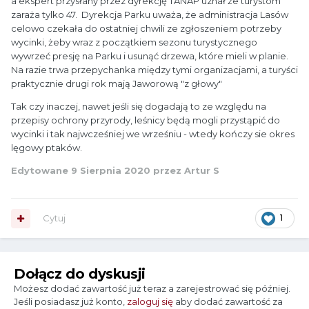
a ekspert przysłany przez dyrekcję TANAP uznał że turystom
zaraża tylko 47. Dyrekcja Parku uważa, że administracja Lasów
celowo czekała do ostatniej chwili ze zgłoszeniem potrzeby
wycinki, żeby wraz z początkiem sezonu turystycznego
wywrzeć presję na Parku i usunąć drzewa, które mieli w planie.
Na razie trwa przepychanka między tymi organizacjami, a turyści
praktycznie drugi rok mają Jaworową "z głowy"
Tak czy inaczej, nawet jeśli się dogadają to ze względu na
przepisy ochrony przyrody, leśnicy będą mogli przystąpić do
wycinki i tak najwcześniej we wrześniu - wtedy kończy sie okres
lęgowy ptaków.
Edytowane
9 Sierpnia 2020
przez Artur S
Cytuj
1
Dołącz do dyskusji
Możesz dodać zawartość już teraz a zarejestrować się później.
Jeśli posiadasz już konto,
zaloguj się
aby dodać zawartość za