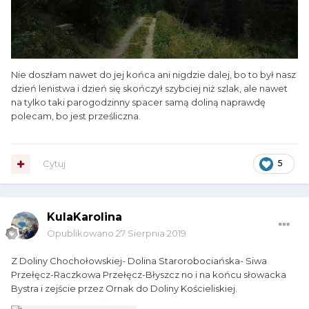
Nie doszłam nawet do jej końca ani nigdzie dalej, bo to był nasz
dzień lenistwa i dzień się skończył szybciej niż szlak, ale nawet
na tylko taki parogodzinny spacer samą doliną naprawdę
polecam, bo jest prześliczna.
Cytuj
5
KulaKarolina
Opublikowano
27 Sierpnia 2019
Z Doliny Chochołowskiej- Dolina Starorobociańska- Siwa
Przełęcz-Raczkowa Przełęcz-Błyszcz no i na końcu słowacka
Bystra i zejście przez Ornak do Doliny Kościeliskiej.