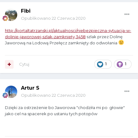
Fibi
Opublikowano
22 Czerwca 2020
http://portaltatrzanski.pl/aktualnosci/niebezpieczna-sytuacja-w-
dolinie-jaworowej-szlak-zamkniety,3458
szlak przez Dolinę
Jaworową na Lodową Przełęcz zamknięty do odwołania
Cytuj
1
1
Artur S
Opublikowano
22 Czerwca 2020
Dzięki za ostrzeżenie bo Jaworowa "chodziła mi po głowie"
jako cel na spacerek po ustaniu tych potopów