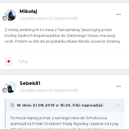
Mikołaj
Opublikowano
22 Sierpnia 2019
Z mniej ambitnych to trasa z Tatrzańskiej Jaworzyny przez
Dolinę Zadnich Koperszadów do Zielonego Stawu ma swój
urok. Potem w dół do przystanku Biała Woda i powrót Stramą.
Cytuj
Sebek81
Opublikowano
24 Sierpnia 2019
W dniu 21.08.2019 o 15:29,
Fibi
napisał(a):
To może lepiej jechać z samego rana do Smokovca,
stamtąd na Polski Grzebień-Małą Wysoką i zejście na Łysą.