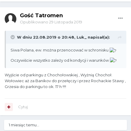
Gość Tatromen
Opublikowano
29 Listopada 2019
W dniu 22.08.2019 o 20:48,
Luk_
napisał(a):
Siwa Polana, ew. można przenocować w schronisku
Oczywiście wszystko zależy od kondycji i warunków
Wyjście od parkingu z Chochołowskiej , Wyżnią Chochoł.
Wołowiec aż za Banikov do przełęczy i przez Rochackie Stawy ,
Grzesia do parkingu to ok. 17 h !!!!
Cytuj
1 miesiąc temu...