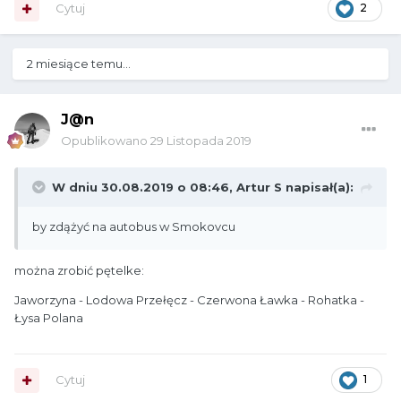
Cytuj
2
2 miesiące temu...
J@n
Opublikowano
29 Listopada 2019
W dniu 30.08.2019 o 08:46,
Artur S
napisał(a):
by zdążyć na autobus w Smokovcu
można zrobić pętelke:
Jaworzyna - Lodowa Przełęcz - Czerwona Ławka - Rohatka -
Łysa Polana
Cytuj
1