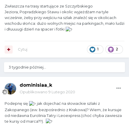
Zwłaszcza na trasy startujące ze Szczyrbskiego
Jeziora, Popradzkiego Stawu i okolic wyjeżdżam na tyle
wcześnie, żeby przy wejściu na szlak znaleźć się w okolicach
wschodu słońca: dużo wolnych miejsc na parkingach, mało ludzi
i dłuuuugi dzień na spacer i fotki
Cytuj
1
2
3 tygodnie później...
dominisiaa_k
Opublikowano
9 Lutego 2020
Podepnę się
jak dojechać na słowackie szlaki z
Zakopanego (ew. bezpośrednio z Krakowa)? Wiem, że kursuje
od niedawna Eurolinia Tatry i Leoexpress (choć chyba zawiesza
te kursy od marca??).