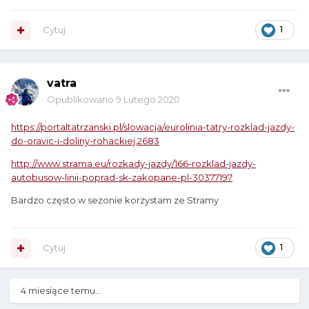
Cytuj
1
vatra
Opublikowano
9 Lutego 2020
https://portaltatrzanski.pl/slowacja/eurolinia-tatry-rozklad-jazdy-
do-oravic-i-doliny-rohackiej,2683
http://www.strama.eu/rozkady-jazdy/166-rozklad-jazdy-
autobusow-linii-poprad-sk-zakopane-pl-30377197
Bardzo często w sezonie korzystam ze Stramy
Cytuj
1
4 miesiące temu...