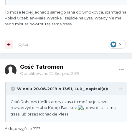
To może lepiej jechać z samego rana do Smokovca, stamtąd na
Polski Grzebień-Małą Wysoką i zejście na Łysą. Wtedy nie ma
tego minusa powrotu tą samą trasą.
Cytuj
3
Gość Tatromen
Opublikowano
22 Sierpnia 2019
W dniu 20.08.2019 o 13:51,
Luk_
napisał(a):
Grań Rohaczy i jeśli starczy czasu to można jeszcze
rozszerzyć o Hruba Kopę i Banikov
powrót ta samą
trasą lub przez Rohackie Plesa.
A skąd wyjście ????