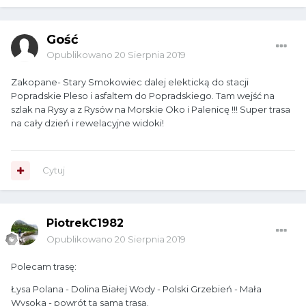
Gość
Opublikowano
20 Sierpnia 2019
Zakopane- Stary Smokowiec dalej elekticką do stacji
Popradskie Pleso i asfaltem do Popradskiego. Tam wejść na
szlak na Rysy a z Rysów na Morskie Oko i Palenicę !!! Super trasa
na cały dzień i rewelacyjne widoki!
Cytuj
PiotrekC1982
Opublikowano
20 Sierpnia 2019
Polecam trasę:
Łysa Polana - Dolina Białej Wody - Polski Grzebień - Mała
Wysoka - powrót tą samą trasą.