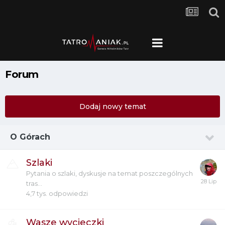
Forum
Dodaj nowy temat
O Górach
Szlaki
Pytania o szlaki, dyskusje na temat poszczególnych
tras...
4,7 tys.
odpowiedzi
Wasze wycieczki