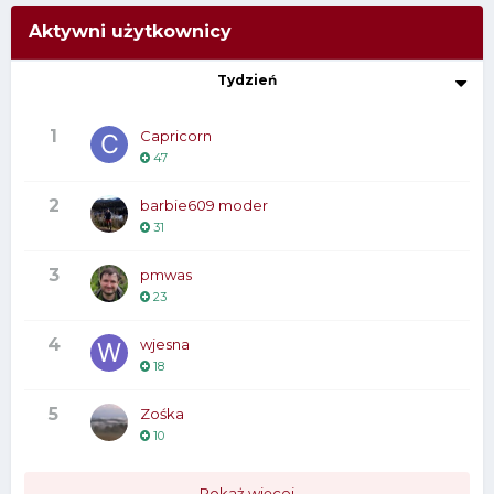
Aktywni użytkownicy
Tydzień
1
Capricorn
47
2
barbie609 moder
31
3
pmwas
23
4
wjesna
18
5
Zośka
10
Pokaż więcej