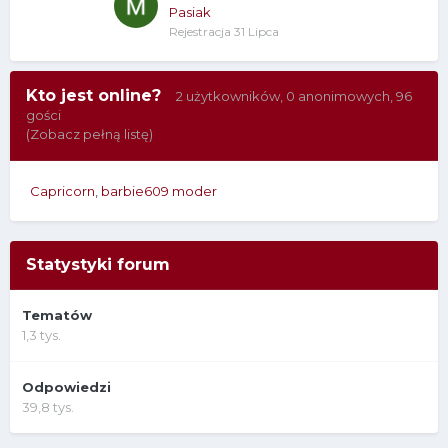
Pasiak
Rejestracja
31 Lipca
Kto jest online?
2 użytkowników
, 0 anonimowych, 96
gości
(Zobacz pełną listę)
Capricorn
barbie609 moder
Statystyki forum
Tematów
1,3 tys.
Odpowiedzi
39,8 tys.