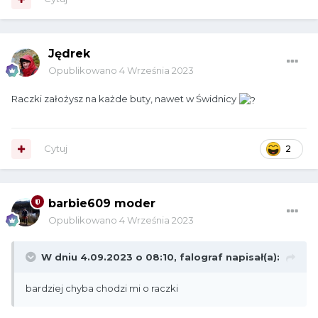
Jędrek
Opublikowano
4 Września 2023
Raczki założysz na każde buty, nawet w Świdnicy
Cytuj
2
barbie609 moder
Opublikowano
4 Września 2023
W dniu 4.09.2023 o 08:10,
falograf
napisał(a):
bardziej chyba chodzi mi o raczki