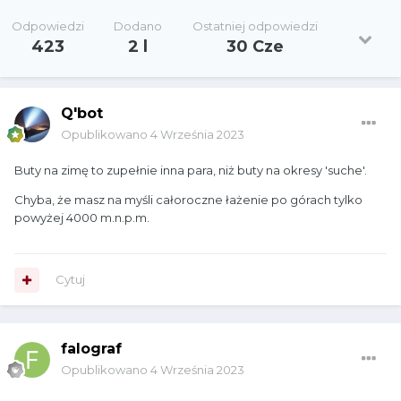
Odpowiedzi
Dodano
Ostatniej odpowiedzi
423
2 l
30 Cze
Q'bot
Opublikowano
4 Września 2023
Buty na zimę to zupełnie inna para, niż buty na okresy 'suche'.
Chyba, że masz na myśli całoroczne łażenie po górach tylko
powyżej 4000 m.n.p.m.
Cytuj
falograf
Opublikowano
4 Września 2023