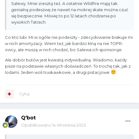
Salewy. Mnie zresztą też. A ostatnie Wildfire mają tak
genialną podeszwę że nawet na mokrej skale można czuć
się bezpiecznie. Mówię to po 12 latach chodzenia po
wysokich Tatrach.
Co kto lubi. Mi w ogóle nie podeszły - zdecydowanie brakuje mi
w nich amortyzacji. Wiem też, jak bardzo klną na nie TOPR-
owcy, ale muszą w nich chodzić, bo Salewa ich sponsoruje.
Ale dobór butów jest kwestią indywidualną. Wiadomo, każdy
pisze na podstawie własnych doświadczeń. To trochę tak, jak z
lodami. Jeden woli truskawkowe, a drugi pistacjowe
Cytuj
Q'bot
Opublikowano
14 Września 2023