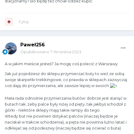
stacjonarny? Bo będę tez chciał odzież kupić.
Cytuj
Paweł256
Opublikowano
7 Września 2023
A w jakim mieście jesteś? Ja mogę coś polecić z Warszawy.
Jak już pojedziesz do sklepu przymierzać buty to weź ze sobą
swoje skarpetki trekkingowe, co prawda w sklepach zazwyczaj
coś dają do przymierzania, ale zawsze lepiej w swoich
Mała rada odnośnie przymierzania butów: dobrze jest stanąć w
butach tak, żeby palce były niżej od pięty, tak jakbyś schodził z
górki - niektóre sklepy mają takie rampy do tego.
Wtedy but nie powinien dotykać palców (inaczej będzie je
naciskał w trakcie schodzenia), a pięta nie powinna luźno latać i
odklejać się od podeszwy (inaczej będzie się ocierać o buta).