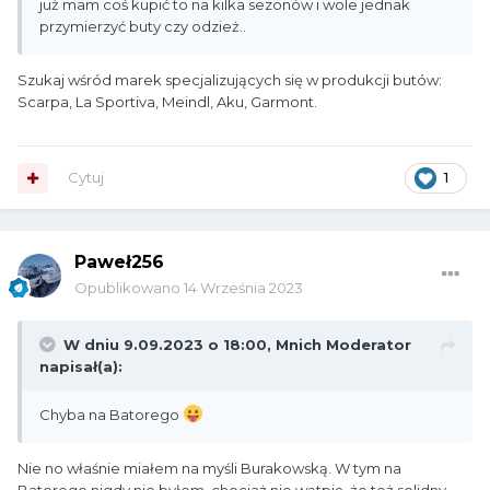
już mam coś kupić to na kilka sezonów i wole jednak
przymierzyć buty czy odzież..
Szukaj wśród marek specjalizujących się w produkcji butów:
Scarpa, La Sportiva, Meindl, Aku, Garmont.
Cytuj
1
Paweł256
Opublikowano
14 Września 2023
W dniu 9.09.2023 o 18:00,
Mnich Moderator
napisał(a):
Chyba na Batorego
Nie no właśnie miałem na myśli Burakowską. W tym na