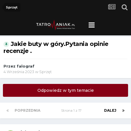
Sprzęt
Jakie buty w góry.Pytania opinie
recenzje .
Przez
falograf
4 Września 2023
w
Sprzęt
Odpowiedz w tym temacie
POPRZEDNIA
Strona 1 z 17
DALEJ