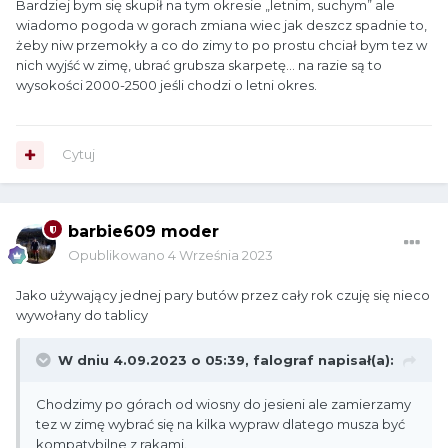
Bardziej bym się skupił na tym okresie „letnim, suchym” ale
wiadomo pogoda w gorach zmiana wiec jak deszcz spadnie to,
żeby niw przemokły a co do zimy to po prostu chciał bym tez w
nich wyjść w zimę, ubrać grubsza skarpetę… na razie są to
wysokości 2000-2500 jeśli chodzi o letni okres.
Cytuj
barbie609 moder
Opublikowano
4 Września 2023
Jako używający jednej pary butów przez cały rok czuję się nieco
wywołany do tablicy
W dniu 4.09.2023 o 05:39,
falograf
napisał(a):
Chodzimy po górach od wiosny do jesieni ale zamierzamy
tez w zimę wybrać się na kilka wypraw dlatego musza być
kompatybilne z rakami.