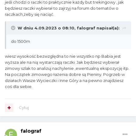
jeśli chodzi o raczki to praktycznie każdy but trekingowy , jak
będziesz raczki wybierał to zajrzyj na forum do tematów o
raczkach,żeby się naciąć.
W dniu 4.09.2023 o 08:10,
falograf
napisał(a):
do 1500m
wiesz wysokość bezwzględna to nie wszystko np Babia jest
wyższa ale na nią wystarczają raczki. Jak będziesz wybierał
zimowy szlak to analizuj nachylenie ,ewentualną ekspozycję itp.
Na początek zimowego łażenia dobre są Pieniny. Pogrzeb w
działach Wasze Wycieczki i Inne Góry a na pewno znajdziesz
coś dla siebie.
Cytuj
falograf