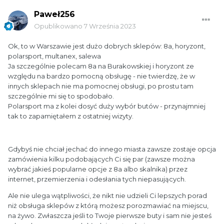
Paweł256
Opublikowano
7 Września 2023
Ok, to w Warszawie jest dużo dobrych sklepów: 8a, horyzont,
polarsport, multanex, salewa
Ja szczególnie polecam 8a na Burakowskiej i horyzont ze
względu na bardzo pomocną obsługę - nie twierdzę, że w
innych sklepach nie ma pomocnej obsługi, po prostu tam
szczególnie mi się to spodobało.
Polarsport ma z kolei dosyć duży wybór butów - przynajmniej
tak to zapamiętałem z ostatniej wizyty.
Gdybyś nie chciał jechać do innego miasta zawsze zostaje opcja
zamówienia kilku podobających Ci się par (zawsze można
wybrać jakieś popularne opcje z 8a albo skalnika) przez
internet, przemierzenia i odesłania tych niepasujących.
Ale nie ulega wątpliwości, że nikt nie udzieli Ci lepszych porad
niż obsługa sklepów z którą możesz porozmawiać na miejscu,
na żywo. Zwłaszcza jeśli to Twoje pierwsze buty i sam nie jesteś