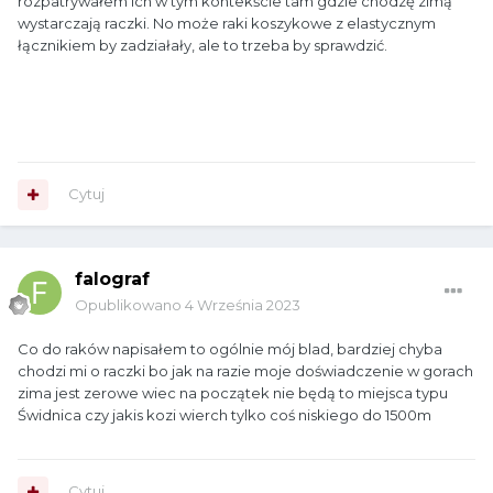
rozpatrywałem ich w tym kontekście tam gdzie chodzę zimą
wystarczają raczki. No może raki koszykowe z elastycznym
łącznikiem by zadziałały, ale to trzeba by sprawdzić.
Cytuj
falograf
Opublikowano
4 Września 2023
Co do raków napisałem to ogólnie mój blad, bardziej chyba
chodzi mi o raczki bo jak na razie moje doświadczenie w gorach
zima jest zerowe wiec na początek nie będą to miejsca typu
Świdnica czy jakis kozi wierch tylko coś niskiego do 1500m
Cytuj