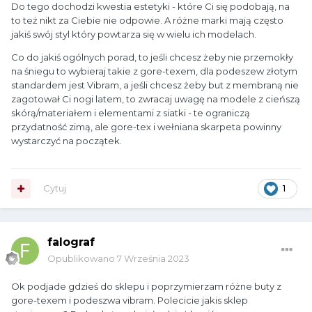
Do tego dochodzi kwestia estetyki - które Ci się podobają, na
to też nikt za Ciebie nie odpowie. A różne marki mają często
jakiś swój styl który powtarza się w wielu ich modelach.
Co do jakiś ogólnych porad, to jeśli chcesz żeby nie przemokły
na śniegu to wybieraj takie z gore-texem, dla
podeszew złotym
standardem jest Vibram, a jeśli chcesz żeby but z membraną nie
zagotował Ci nogi latem, to zwracaj uwagę na modele z cieńszą
skórą/materiałem i elementami z siatki - te ograniczą
przydatność zimą, ale gore-tex i wełniana skarpeta powinny
wystarczyć na początek.
Cytuj
1
falograf
Opublikowano
7 Września 2023
Ok podjade gdzieś do sklepu i poprzymierzam różne buty z
gore-texem i podeszwa vibram. Polecicie jakis sklep