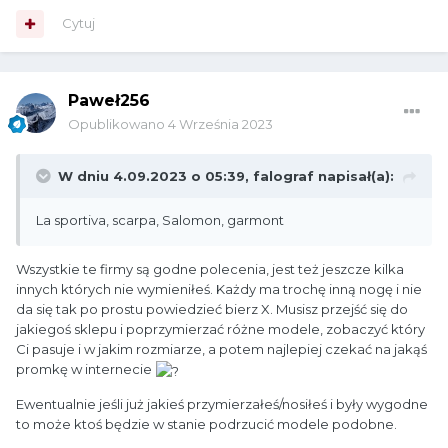
Cytuj
Paweł256
Opublikowano
4 Września 2023
W dniu 4.09.2023 o 05:39,
falograf
napisał(a):
La sportiva, scarpa, Salomon, garmont
Wszystkie te firmy są godne polecenia, jest też jeszcze kilka
innych których nie wymieniłeś. Każdy ma trochę inną nogę i nie
da się tak po prostu powiedzieć bierz X. Musisz przejść się do
jakiegoś sklepu i poprzymierzać różne modele, zobaczyć który
Ci pasuje i w jakim rozmiarze, a potem najlepiej czekać na jakąś
promkę w internecie
Ewentualnie jeśli już jakieś przymierzałeś/nosiłeś i były wygodne
to może ktoś będzie w stanie podrzucić modele podobne.