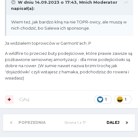
W dniu 14.09.2023 o 17:43,
Mnich Moderator
napisał(a):
Wiem też, jak bardzo klną na nie TOPR-owcy, ale muszą w
nich chodzić, bo Salewa ich sponsoruje.
Ja widziałem toprowców w Garmont'ach ;P
A wildfire to przecież buty podejściowe, które prawie zawsze są
pozbawione sensownej amortyzacji - dla mnie podejściówki są
dobre na rower. (W sumie nawet nazwa brzmi trochę jak
'dojazdówki' czyli wstajesz z hamaka, podchodzisz do rowera i
wsiadasz)
Cytuj
1
1
POPRZEDNIA
Strona 1 z 17
DALEJ