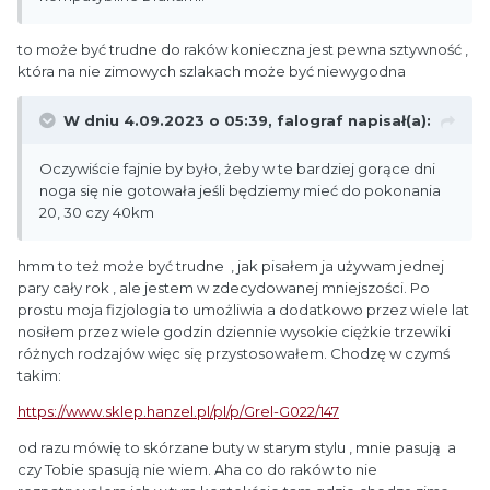
to może być trudne do raków konieczna jest pewna sztywność ,
która na nie zimowych szlakach może być niewygodna
W dniu 4.09.2023 o 05:39,
falograf
napisał(a):
Oczywiście fajnie by było, żeby w te bardziej gorące dni
noga się nie gotowała jeśli będziemy mieć do pokonania
20, 30 czy 40km
hmm to też może być trudne , jak pisałem ja używam jednej
pary cały rok , ale jestem w zdecydowanej mniejszości. Po
prostu moja fizjologia to umożliwia a dodatkowo przez wiele lat
nosiłem przez wiele godzin dziennie wysokie ciężkie trzewiki
różnych rodzajów więc się przystosowałem. Chodzę w czymś
takim:
https://www.sklep.hanzel.pl/pl/p/Grel-G022/147
od razu mówię to skórzane buty w starym stylu , mnie pasują a
czy Tobie spasują nie wiem. Aha co do raków to nie