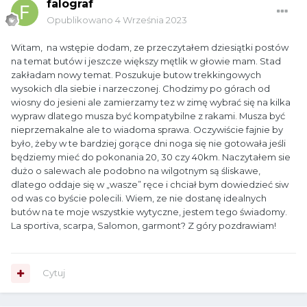
falograf
Opublikowano
4 Września 2023
Witam, na wstępie dodam, ze przeczytałem dziesiątki postów
na temat butów i jeszcze większy mętlik w głowie mam. Stad
zakładam nowy temat. Poszukuje butow trekkingowych
wysokich dla siebie i narzeczonej. Chodzimy po górach od
wiosny do jesieni ale zamierzamy tez w zimę wybrać się na kilka
wypraw dlatego musza być kompatybilne z rakami. Musza być
nieprzemakalne ale to wiadoma sprawa. Oczywiście fajnie by
było, żeby w te bardziej gorące dni noga się nie gotowała jeśli
będziemy mieć do pokonania 20, 30 czy 40km. Naczytałem sie
dużo o salewach ale podobno na wilgotnym są śliskawe,
dlatego oddaje się w „wasze” ręce i chciał bym dowiedzieć siw
od was co byście polecili. Wiem, ze nie dostanę idealnych
butów na te moje wszystkie wytyczne, jestem tego świadomy.
La sportiva, scarpa, Salomon, garmont? Z góry pozdrawiam!
Cytuj