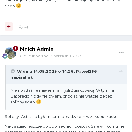
Batorego nigdy nie byłem, chociaż nie wątpię, że też solidny
sklep
Cytuj
Mnich Admin
Opublikowano
14 Września 2023
W dniu 14.09.2023 o 14:26,
Paweł256
napisał(a):
Nie no właśnie miałem na myśli Burakowską. W tym na
Batorego nigdy nie byłem, chociaż nie wątpię, że też
solidny sklep
Solidny. Ostatnio byłem tam i doradzałem w zakupie kasku.
Nawiązując jeszcze do poprzednich postów; Salew nikomu nie