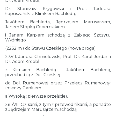
Dr. Adam Kroebl,
Dr. Stanisław Krygowski i Prof. Tadeusz
Łopuszański z Klimkiem Bachledą,
Jakóbem Bachledą, Jędrzejem Marusarzem,
Janem Stopką Ceberniakiem
i Janem Karpiem schodzą z Żabiego Szczytu
Wyżniego
(2252 m.) do Stawu Czeskiego (nowa droga).
27.VII. Janusz Chmielowski, Prof. Dr. Karol Jordan i
Dr. Adam Kroebl
z Klimkiem Bachledą i Jakóbem Bachledą,
przechodzą z Dol. Czeskiej
do Dol. Rumanowej przez Przełęcz Rumanową«
(między Gankiem
a Wysoką ; pierwsze przejście).
28./VII. Ciż sami, z tymiż przewodnikami, a ponadto
z Jędrzejem Marusąrzem, schodzą