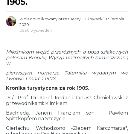
1905.
Wpis opublikowany przez
Jerzy L. Głowacki
8 Sierpnia
2020
5 930 wyświetleń
Miłośnikom wejść przeróżnych, a poza szlakowych
polecam Kronikę Wyryp Rozmaitych zamieszczoną
w
pierwszym numerze Taternika wydanym we
Lwowie 1 marca 1907.
Kronika turystyczna za rok 1905.
15./I. Prof. Dr. Karol Jordan i Janusz Chmielowski z
przewodnikami: Klimkiem
Bachledą, Janem Franz’em sen. i Pawłem
Spitzkopfem na Szczycie
Gierlachu. Wchodzono »Żlebem Karczmarza*,
schodzono do Doi. Batyżowieckiej