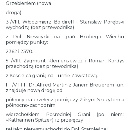
Grzebieniem (nowa
droga).
3./VIII. Włodzimierz Boldireff i Stanisław Porębski
wychodzą (bez przewodnika)
z Dol. Niewcyrki na grań Hrubego Wiechu
pomiędzy punkty:
2362 i 2370.
5 /VIII. Zygmunt Klemensiewicz i Roman Kordys
przechodzą (bez przewodnika)
z Kościelca granią na Turnię Zawratową.
l i ./V I I I . Dr, Alfred Martin z Janem Breuerem jun.
znajduje nową drogę od
północy na przełęcz pomiędzy Żółtym Szczytem a
północno-zachodnim
wierzchołkiem Pośredniej Grani (po niem.:
»Katharinen Spitze«) i z przełęczy
tej jako pierwszy schodzi do Dol. Staroleśnej.