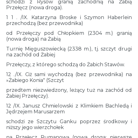
schodzi z Rysów granią zachodnią na Żabią
Przełęcz (nowa droga).
1 1 . /IX. Katarzyna Broske i Szymon Haberlein
przechodzą (bez przewodnika)
od Przełęczy pod Chłopkiem (2304 m.) granią
(nowa droga) na Żabią
Turnię Mięguszowiecką (2338 m.), tj. szczyt drugi
na zachód od Żabiej
Przełęczy, z którego schodzą do Żabich Stawów.
12 ./IX. Ciż sami wychodzą (bez przewodnika) na
»Żabiego Konia" (Szczyt
przedtem niezwiedzony, leżący tuż na zachód od
Żabiej Przełęczy).
12 /IX. Janusz Chmielowski z Klimkiem Bachledą i
Jędrzejem Marusarzem
schodzi ze Szczytu Ganku poprzez środkowy i
niższy jego wierzchołek
na Przełęcz Rumanową (nowa droga; pierwsze