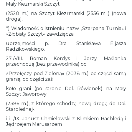
Mały Kiezmarski Szczyt
(2520 m.) na Szczyt Kiezrmarski (2556 m ) (nowa
droga).
*) Wiadomość o istnieniu nazw „Szarpana Turnia« i
»Złobisty Szczyt« zawdzięcza
uprzejmości p. Dra Stanisława Eljasza
Radzikowskiego.
27./VIII. Roman Kordys i Jerzy Maślanka
przechodzą (bez przewodnika) od
^Przełęczy pod Zieloną« (2038 m.) po części samą
granią, po części zaś
koło grani (po stronie Dol. Rówienek) na Mały
Szczyt Jaworowy
(2386 m.), z którego schodzą nową drogą do Doi.
Staroleśnej-.
i i ./IX. Janusz Chmielowski z Klimkiem Bachledą i
Jędrzejem Marusarzem