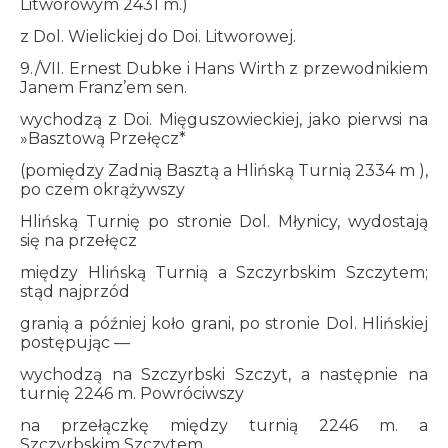
Litworowym 2431 m.)
z Dol. Wielickiej do Doi. Litworowej.
9./VII. Ernest Dubke i Hans Wirth z przewodnikiem
Janem Franz’em sen.
wychodzą z Doi. Mięguszowieckiej, jako pierwsi na
»Basztową Przełęcz*
(pomiędzy Zadnią Basztą a Hlińską Turnią 2334 m ),
po czem okrążywszy
Hlińską Turnię po stronie Dol. Młynicy, wydostają
się na przełęcz
między Hlińską Turnią a Szczyrbskim Szczytem;
stąd najprzód
granią a później koło grani, po stronie Dol. Hlińskiej
postępując —
wychodzą na Szczyrbski Szczyt, a następnie na
turnię 2246 m. Powróciwszy
na przełączkę między turnią 2246 m. a
Szczyrbskim Szczytem,