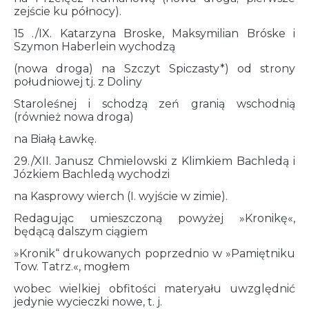
zejście ku północy).
15 ./IX. Katarzyna Broske, Maksymilian Bróske i
Szymon Haberlein wychodzą
(nowa droga) na Szczyt Spiczasty*) od strony
południowej tj. z Doliny
Staroleśnej i schodzą zeń granią wschodnią
(również nowa droga)
na Białą Ławkę.
29./XII. Janusz Chmielowski z Klimkiem Bachledą i
Józkiem Bachledą wychodzi
na Kasprowy wierch (I. wyjście w zimie).
Redagując umieszczoną powyżej »Kronikę«,
będącą dalszym ciągiem
»Kronik“ drukowanych poprzednio w »Pamiętniku
Tow. Tatrz.«, mogłem
wobec wielkiej obfitości materyału uwzględnić
jedynie wycieczki nowe, t. j.