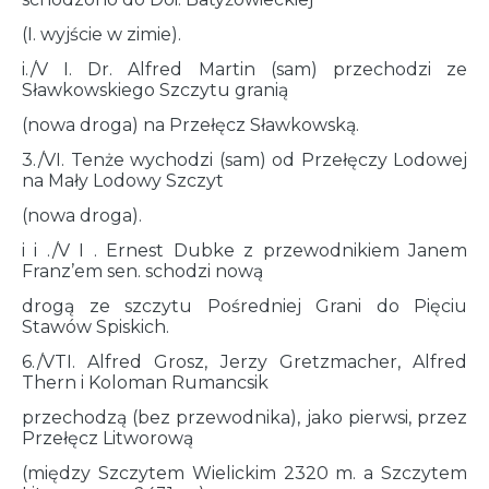
(I. wyjście w zimie).
i./V I. Dr. Alfred Martin (sam) przechodzi ze
Sławkowskiego Szczytu granią
(nowa droga) na Przełęcz Sławkowską.
3./VI. Tenże wychodzi (sam) od Przełęczy Lodowej
na Mały Lodowy Szczyt
(nowa droga).
i i ./V I . Ernest Dubke z przewodnikiem Janem
Franz’em sen. schodzi nową
drogą ze szczytu Pośredniej Grani do Pięciu
Stawów Spiskich.
6./VTI. Alfred Grosz, Jerzy Gretzmacher, Alfred
Thern i Koloman Rumancsik
przechodzą (bez przewodnika), jako pierwsi, przez
Przełęcz Litworową
(między Szczytem Wielickim 2320 m. a Szczytem