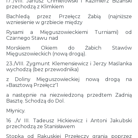
I7'./VIII. Janusz Chmielowski i Kazimierz Bizański
przechodzą z Klimkiem
Bachledą przez Przełęcz Żabią (najniższe
wzniesienie w grzbiecie między
Rysami a Mięguszowieckiemi Turniami) od
Czarnego Stawu nad
Morskiem Okiem do Żabich Stawów
Mięguszowieckich (nową drogą).
23./VIII. Zygmunt Klemensiewicz i Jerzy Maślanka
wychodzą (bez przewodnika)
z Doliny Mięguszowieckiej nową drogą na
»Basztową Przełęcz'1
a następnie na niezwiedzoną przedtem Zadnią
Basztę. Schodzą do Dol.
Młynicy.
16 ./V III. Tadeusz Hickiewicz i Antoni Jakubski
przechodzą ze Stanisławem
Stopką od Rakuskiej Przełęczy granią poprzez