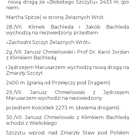
nową drogą ze »Żłobistego Szczytu« 2433 m. (po
niem.:
Martha Spitze) w stronę Żelaznych Wrót.
28./VII. Klimek Bachleda i Jakób Bachleda
wychodzą na niezwiedzony przedtem
»Zachodni Szczyt Żelaznych Wrót«.
2g./VII. Janusz Chmielowski i Prof Dr. Karol Jordan
z Klimkiem Bachledą
i Jędrzejem Marusarzem wychodzą nową drogą na
Zmarzły Szczyt
2400 m. (granią od Przełęczy pod Drągiem).
29./VII. Janusz Chmielowski z Jędrzejem
Marusarzem wychodzi na niezwiedzony
przedtem Kościółek 2273 m. (dwiema drogami).
30./VII. Janusz Chmielowski z Klimkiem Bachledą
schodzi z Wielickiego
Szczytu wprost nad Zmarzły Staw pod Polskim