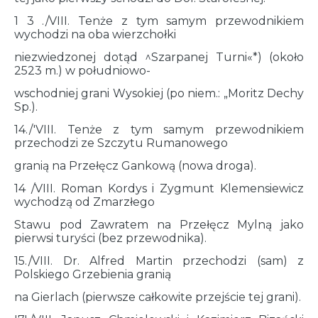
1 3 ./VIII. Tenże z tym samym przewodnikiem
wychodzi na oba wierzchołki
niezwiedzonej dotąd ^Szarpanej Turni«*) (około
2523 m.) w południowo-
wschodniej grani Wysokiej (po niem.: „Moritz Dechy
Sp.).
14./'VIII. Tenże z tym samym przewodnikiem
przechodzi ze Szczytu Rumanowego
granią na Przełęcz Gankową (nowa droga).
14 /VIII. Roman Kordys i Zygmunt Klemensiewicz
wychodzą od Zmarzłego
Stawu pod Zawratem na Przełęcz Mylną jako
pierwsi turyści (bez przewodnika).
15./VIII. Dr. Alfred Martin przechodzi (sam) z
Polskiego Grzebienia granią
na Gierlach (pierwsze całkowite przejście tej grani).