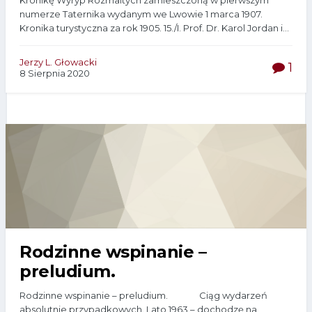
Kronikę Wyryp Rozmaitych zamieszczoną w pierwszym
numerze Taternika wydanym we Lwowie 1 marca 1907.
Kronika turystyczna za rok 1905. 15./I. Prof. Dr. Karol Jordan i...
Jerzy L. Głowacki
1
8 Sierpnia 2020
Rodzinne wspinanie –
preludium.
Rodzinne wspinanie – preludium. Ciąg wydarzeń
absolutnie przypadkowych. Lato 1963 – dochodzę na