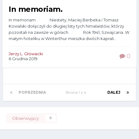
In memoriam.
In memoriam Niestety, Maciej Berbeka i Tomasz
Kowalski dołączyli do długiej listy tych himalaistów, którzy
pozostali na zawsze w górach. Rok 1941, Szwajcaria. W
małym hoteliku w Winterthur mieszka dwóch kaprali...
Jerzy L. Głowacki
0
6 Grudnia 2019
POPRZEDNIA
Strona 1 z 4
DALEJ
Obserwujący
0