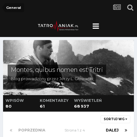
General
Montes, quibus nomen est Tritri
Blog prowadzony przez
Jerzy L. Głowacki
WPISÓW
KOMENTARZY
WYŚWIETLEŃ
80
61
68 937
SORTUJ WG
POPRZEDNIA
Strona 1 z 4
DALEJ