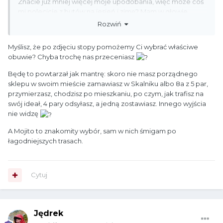
Znacie już mniej więcej moje upodobania, więc może coś
mi polecicie z butów na jesień i zimę? Mam w głowie
kołomyję związaną z butami. Nie mam też w swoim
Rozwiń
mieście (Białystok) porządnego sklepu, aby
poprzymierzać, więc chyba muszę coś zamówić, ale nie
Myślisz, że po zdjęciu stopy pomożemy Ci wybrać właściwe
wiem co?
obuwie? Chyba trochę nas przeceniasz
Jeszcze dam zdjęcie stopy
, może ktoś ma podobną i
Będę to powtarzał jak mantrę: skoro nie masz porządnego
poleci w jakich najlepiej się czuje. Wiem, że temat
sklepu w swoim mieście zamawiasz w Skalniku albo 8a z 5 par,
wałkowany tysiące razy na tym forum, no ale dalej mi się
przymierzasz, chodzisz po mieszkaniu, po czym, jak trafisz na
nie udało dojść z jakimi butami spróbować?
swój
ideał, 4 pary odsyłasz, a jedną zostawiasz. Innego wyjścia
nie widzę
A Mojito to znakomity wybór, sam w nich śmigam po
łagodniejszych trasach.
Cytuj
Jędrek