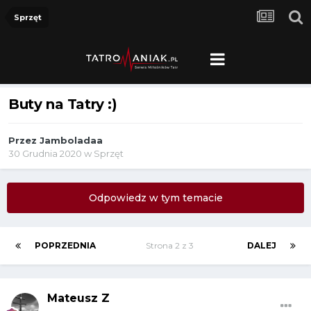
Sprzęt
Buty na Tatry :)
Przez
Jamboladaa
30 Grudnia 2020
w
Sprzęt
Odpowiedz w tym temacie
POPRZEDNIA
Strona 2 z 3
DALEJ
Mateusz Z