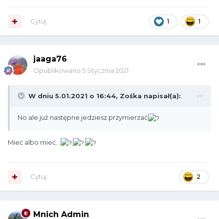
Cytuj
1
1
jaaga76
Opublikowano
5 Stycznia 2021
W dniu 5.01.2021 o 16:44,
Zośka
napisał(a):
No ale już następne jedziesz przymierzać
Mieć albo mieć...
Cytuj
2
Mnich Admin