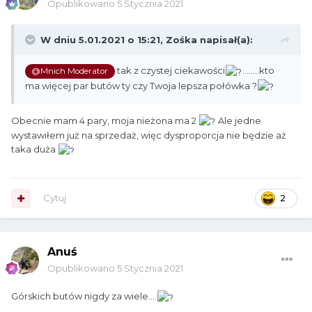
Opublikowano
5 Stycznia 2021
W dniu 5.01.2021 o 15:21,
Zośka
napisał(a):
tak z czystej ciekawości
........kto
@Mnich Moderator
ma więcej par butów ty czy Twoja lepsza połówka ?
Obecnie mam 4 pary, moja nieżona ma 2
Ale jedne
wystawiłem już na sprzedaż, więc dysproporcja nie będzie aż
taka duża
Cytuj
2
Anuś
Opublikowano
5 Stycznia 2021
Górskich butów nigdy za wiele....