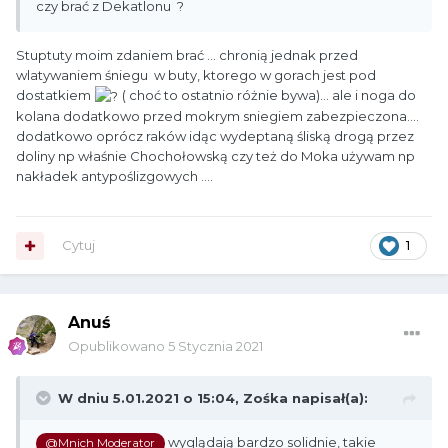
czy brać z Dekatlonu ?
Stuptuty moim zdaniem brać ... chronią jednak przed
wlatywaniem śniegu w buty, ktorego w gorach jest pod
dostatkiem
( choć to ostatnio różnie bywa)... ale i noga do
kolana dodatkowo przed mokrym sniegiem zabezpieczona....
dodatkowo oprócz raków idąc wydeptaną śliską drogą przez
doliny np właśnie Chochołowską czy też do Moka używam np
nakładek antypoślizgowych ....
Cytuj
1
Anuś
Opublikowano
5 Stycznia 2021
W dniu 5.01.2021 o 15:04,
Zośka
napisał(a):
wyglądają bardzo solidnie, takie
@Mnich Moderator