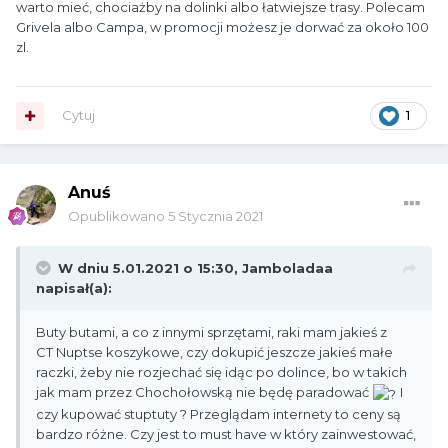
warto mieć, chociażby na dolinki albo łatwiejsze trasy. Polecam
Grivela albo Campa, w promocji możesz je dorwać za około 100
zl.
Cytuj
1
Anuś
Opublikowano
5 Stycznia 2021
W dniu 5.01.2021 o 15:30,
Jamboladaa
napisał(a):
Buty butami, a co z innymi sprzętami, raki mam jakieś z
CT
Nuptse koszykowe, czy dokupić jeszcze jakieś małe
raczki, żeby nie rozjechać się idąc po dolince, bo w takich
jak mam przez Chochołowską nie będę paradować
I
czy kupować stuptuty ? Przeglądam internety to ceny są
bardzo różne. Czy jest to must have w który zainwestować,