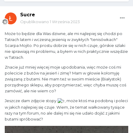
Sucre
Opublikowano
1 Września 2023
Może to będzie dla Was dziwne, ale mi najlepiej się chodzi po
Tatrach latem i wczesną jesienią w zwykłych "tenisówkach"
Scarpa Mojito. Po prostu dobrze się w nich czuje, górskie szlaki
nie sprawiają mi problemu, a byłem w nich praktycznie wszędzie
w Tatrach.
Znacie już mniej więcej moje upodobania, więc może coś mi
polecicie z butów na jesień i zimę? Mam w głowie kołomyję
związaną z butami. Nie mam też w swoim mieście (Białystok)
porządnego sklepu, aby poprzymierzać, więc chyba muszę coś
zamówić, ale nie wiem co?
Jeszcze dam zdjęcie stopy
, może ktoś ma podobną i poleci
w jakich najlepiej się czuje. Wiem, że temat wałkowany tysiące
razy na tym forum, no ale dalej mi się nie udało dojść z jakimi
butami spróbować?