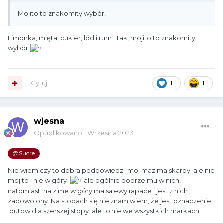
Mojito to znakomity wybór,
Limonka, mięta, cukier, lód i rum...Tak, mojito to znakomity
wybór
Cytuj
1
1
wjesna
Opublikowano
1 Września 2023
@Sucre
Nie wiem czy to dobra podpowiedz- moj maz ma skarpy ale nie
mojito i nie w góry
ale ogólnie dobrze mu w nich,
natomiast na zime w góry ma salewy rapace i jest z nich
zadowolony. Na stopach się nie znam,wiem, że jest oznaczenie
butow dla szerszej stopy ale to nie we wszystkich markach.