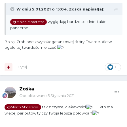
W dniu 5.01.2021 o 15:04,
Zośka
napisał(a):
wyglądają bardzo solidnie, takie
@Mnich Moderator
pancerne.
Bo są. Zrobione z wysokogatunkowej skóry. Twarde. Ale w
ogóle tej twardości nie czuć
Cytuj
1
Zośka
Opublikowano
5 Stycznia 2021
tak z czystej ciekawości
........kto ma
@Mnich Moderator
więcej par butów ty czy Twoja lepsza połówka ?