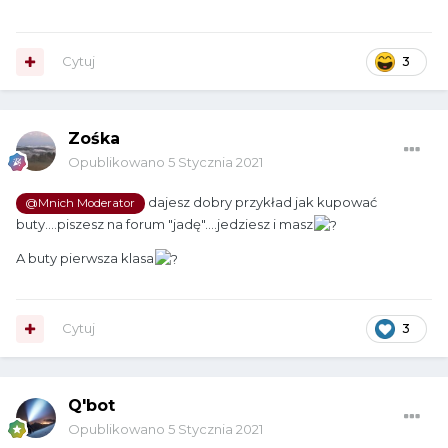
Cytuj
3
Zośka
Opublikowano
5 Stycznia 2021
dajesz dobry przykład jak kupować
@Mnich Moderator
buty....piszesz na forum "jadę"....jedziesz i masz
A buty pierwsza klasa
Cytuj
3
Q'bot
Opublikowano
5 Stycznia 2021