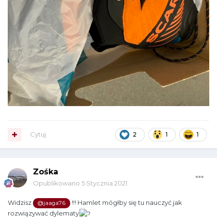
Cytuj
2
1
1
Zośka
Opublikowano
5 Stycznia 2021
Widzisz
!!! Hamlet mógłby się tu nauczyć jak
@jaaga76
rozwiązywać dylematy