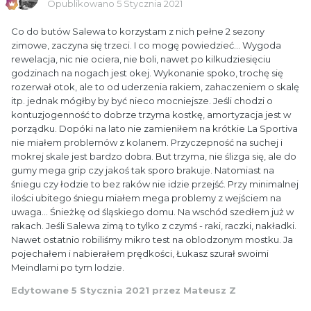
Opublikowano
5 Stycznia 2021
Co do butów Salewa to korzystam z nich pełne 2 sezony
zimowe, zaczyna się trzeci. I co mogę powiedzieć... Wygoda
rewelacja, nic nie ociera, nie boli, nawet po kilkudziesięciu
godzinach na nogach jest okej. Wykonanie spoko, trochę się
rozerwał otok, ale to od uderzenia rakiem, zahaczeniem o skalę
itp. jednak mógłby by być nieco mocniejsze. Jeśli chodzi o
kontuzjogenność to dobrze trzyma kostkę, amortyzacja jest w
porządku. Dopóki na lato nie zamieniłem na krótkie La Sportiva
nie miałem problemów z kolanem. Przyczepność na suchej i
mokrej skale jest bardzo dobra. But trzyma, nie ślizga się, ale do
gumy mega grip czy jakoś tak sporo brakuje. Natomiast na
śniegu czy łodzie to bez raków nie idzie przejść. Przy minimalnej
ilości ubitego śniegu miałem mega problemy z wejściem na
uwaga... Śnieżkę od śląskiego domu. Na wschód szedłem już w
rakach. Jeśli Salewa zimą to tylko z czymś - raki, raczki, nakładki.
Nawet ostatnio robiliśmy mikro test na oblodzonym mostku. Ja
pojechałem i nabierałem prędkości, Łukasz szurał swoimi
Meindlami po tym lodzie.
Edytowane
5 Stycznia 2021
przez Mateusz Z