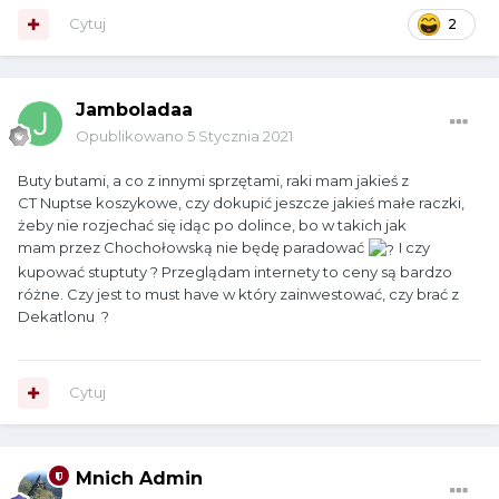
Cytuj
2
Jamboladaa
Opublikowano
5 Stycznia 2021
Buty butami, a co z innymi sprzętami, raki mam jakieś z
CT
Nuptse koszykowe, czy dokupić jeszcze jakieś małe raczki,
żeby nie rozjechać się idąc po dolince, bo w takich jak
mam przez Chochołowską nie będę paradować
I czy
kupować stuptuty ? Przeglądam internety to ceny są bardzo
różne. Czy jest to must have w który zainwestować, czy brać z
Dekatlonu ?
Cytuj
Mnich Admin