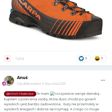
Cytuj
1
1
Anuś
Opublikowano
5 Stycznia 2021
Te mam
oczywiscie wersje damską...
@Mnich Moderator
kupiłam z polecenia osoby, która duzo chodzi po gorach
wysokich i jest bardzo zadowolona... buty nie przemokły w
wysokich śniegach i dobrze się trzymają. A z tego co moge