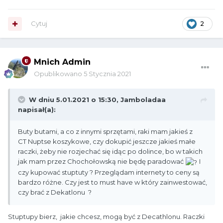
Cytuj
2
Mnich Admin
Opublikowano
5 Stycznia 2021
W dniu 5.01.2021 o 15:30,
Jamboladaa
napisał(a):
Buty butami, a co z innymi sprzętami, raki mam jakieś z
CT
Nuptse koszykowe, czy dokupić jeszcze jakieś małe
raczki, żeby nie rozjechać się idąc po dolince, bo w takich
jak mam przez Chochołowską nie będę paradować
I
czy kupować stuptuty ? Przeglądam internety to ceny są
bardzo różne. Czy jest to must have w który zainwestować,
czy brać z Dekatlonu ?
Stuptupy bierz, jakie chcesz, mogą być z Decathlonu. Raczki