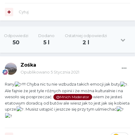
Cytuj
Odpowiedzi
Dodano
Ostatniej odpowiedzi
50
5 l
2 l
Zośka
Opublikowano
5 Stycznia 2021
Rany
!!!! Chyba nic tu nie wzbudza takich emocji jak buty
.
Ale fajnie że jest tyle różnych opinii i że można kulturalnie i na
wesoło się posprzeczać.
wiem że jesteś
@Mnich Moderator
etatowym doradcą od butów ale wiesz jak to jest jak się kobieta
uprze
. Musisz ustąpić i jeszcze się przy tym uśmiechać