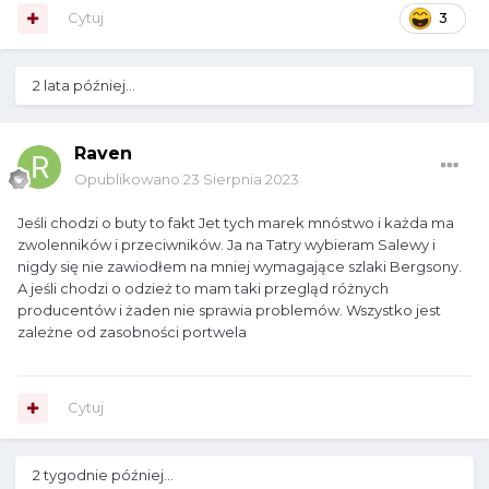
Cytuj
3
2 lata później...
Raven
Opublikowano
23 Sierpnia 2023
Jeśli chodzi o buty to fakt Jet tych marek mnóstwo i każda ma
zwolenników i przeciwników. Ja na Tatry wybieram Salewy i
nigdy się nie zawiodłem na mniej wymagające szlaki Bergsony.
A jeśli chodzi o odzież to mam taki przegląd różnych
producentów i żaden nie sprawia problemów. Wszystko jest
zależne od zasobności portwela
Cytuj
2 tygodnie później...