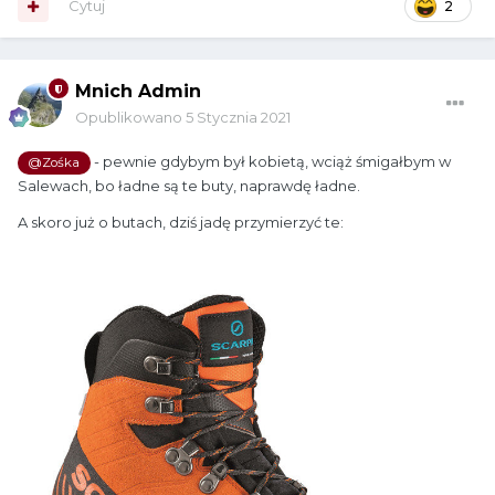
Cytuj
2
Mnich Admin
Opublikowano
5 Stycznia 2021
- pewnie gdybym był kobietą, wciąż śmigałbym w
@Zośka
Salewach, bo ładne są te buty, naprawdę ładne.
A skoro już o butach, dziś jadę przymierzyć te: