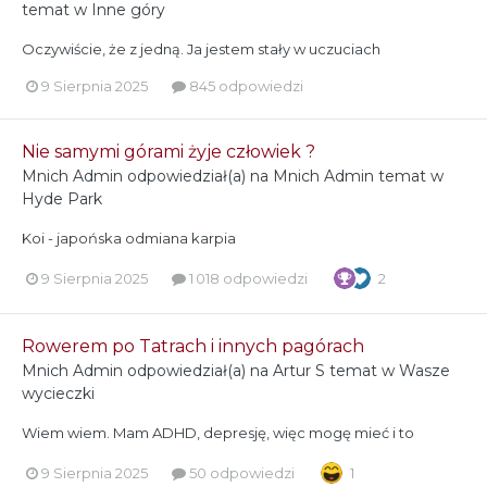
temat w
Inne góry
Oczywiście, że z jedną. Ja jestem stały w uczuciach
9 Sierpnia 2025
845 odpowiedzi
Nie samymi górami żyje człowiek ?
Mnich Admin
odpowiedział(a) na
Mnich Admin
temat w
Hyde Park
Koi - japońska odmiana karpia
9 Sierpnia 2025
1 018 odpowiedzi
2
Rowerem po Tatrach i innych pagórach
Mnich Admin
odpowiedział(a) na
Artur S
temat w
Wasze
wycieczki
Wiem wiem. Mam ADHD, depresję, więc mogę mieć i to
9 Sierpnia 2025
50 odpowiedzi
1