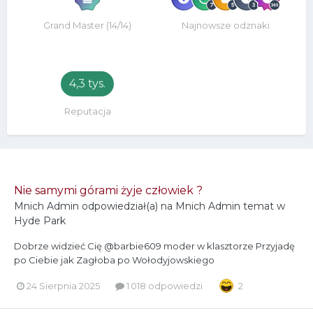
Grand Master (14/14)
Najnowsze odznaki
4,3 tys.
Reputacja
Nie samymi górami żyje człowiek ?
Mnich Admin
odpowiedział(a) na
Mnich Admin
temat w
Hyde Park
Dobrze widzieć Cię @barbie609 moder w klasztorze Przyjadę
po Ciebie jak Zagłoba po Wołodyjowskiego
24 Sierpnia 2025
1 018 odpowiedzi
2