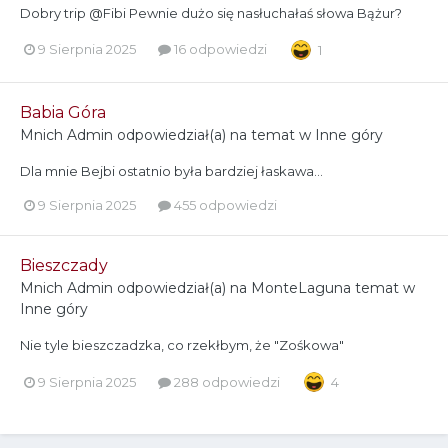
Dobry trip @Fibi Pewnie dużo się nasłuchałaś słowa Bążur?
9 Sierpnia 2025
16 odpowiedzi
1
Babia Góra
Mnich Admin
odpowiedział(a) na temat w
Inne góry
Dla mnie Bejbi ostatnio była bardziej łaskawa...
9 Sierpnia 2025
455 odpowiedzi
Bieszczady
Mnich Admin
odpowiedział(a) na
MonteLaguna
temat w
Inne góry
Nie tyle bieszczadzka, co rzekłbym, że "Zośkowa"
9 Sierpnia 2025
288 odpowiedzi
4