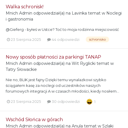
Walka schronisk!
Mnich Admin
odpowiedział(a) na
Lavinka
temat w
Noclegi
i gastronomia
@Gieferg - byłeś w Ustce? Toć to moja rodzinna miejscowość
23 Sierpnia 2025
44 odpowiedzi
schronisko
Nowy sposób płatności za parkingi TANAP
Mnich Admin
odpowiedział(a) na
Wit Ryglicki
temat w
Tatry Słowackie
Nie no, BLIK jest fajny Dzięki temu wynalazkowi szybko
ściągałem kasę za noclegi od uczestników naszych
forumowych integracji A w czasach młodości, kiedy nosiłem...
23 Sierpnia 2025
30 odpowiedzi
1
Wschód Słońca w górach
Mnich Admin
odpowiedział(a) na
Anula
temat w
Szlaki