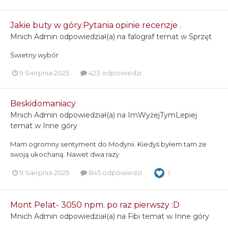
Jakie buty w góry.Pytania opinie recenzje .
Mnich Admin
odpowiedział(a) na
falograf
temat w
Sprzęt
Świetny wybór
9 Sierpnia 2025
423 odpowiedzi
Beskidomaniacy
Mnich Admin
odpowiedział(a) na
ImWyżejTymLepiej
temat w
Inne góry
Mam ogromny sentyment do Modynii. Kiedyś byłem tam ze
swoją ukochaną. Nawet dwa razy
9 Sierpnia 2025
845 odpowiedzi
1
Mont Pelat- 3050 npm. po raz pierwszy :D
Mnich Admin
odpowiedział(a) na
Fibi
temat w
Inne góry