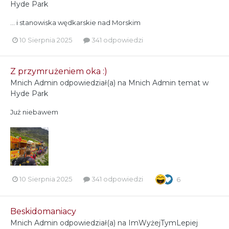
Hyde Park
… i stanowiska wędkarskie nad Morskim
10 Sierpnia 2025
341 odpowiedzi
Z przymrużeniem oka :)
Mnich Admin
odpowiedział(a) na
Mnich Admin
temat w
Hyde Park
Już niebawem
10 Sierpnia 2025
341 odpowiedzi
6
Beskidomaniacy
Mnich Admin
odpowiedział(a) na
ImWyżejTymLepiej