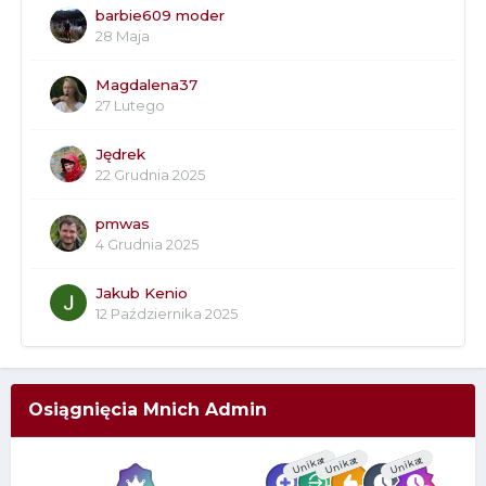
barbie609 moder
28 Maja
Magdalena37
27 Lutego
Jędrek
22 Grudnia 2025
pmwas
4 Grudnia 2025
Jakub Kenio
12 Października 2025
Osiągnięcia Mnich Admin
Unikat
Unikat
Unikat