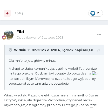
Cytuj
2
Fibi
Opublikowano
15 Lutego 2023
W dniu 15.02.2023 o 12:04,
Jędrek
napisał(a):
Dla mnie to jest główny minus.
A drugi to słaba komunikacja, ogólnie wokół Tatr bardzo
mi tego brakuje. Gdybym był bogaty do obrzydzenia
to zatrudniłbym kierowcę na czas każdego wyjazdu, by mi
podstawiał auto tam gdzie potrzebuję.
Właściwie, tak. Pisząc o elektriczce miałam na myśli głównie
Tatry Wysokie, ale dojazd w Zachodnie, czy nawet na taki
Krywań to już jest ogromny problem. Dlatego jakoś na razie