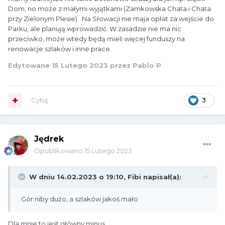
Dom, no może z małymi wyjątkami (Zamkowska Chata i Chata
przy Zielonym Plesie). Na Słowacji nie maja opłat za wejście do
Parku, ale planują wprowadzić. W zasadzie nie ma nic
przeciwko, może wtedy będą mieli więcej funduszy na
renowacje szlaków i inne prace.
Edytowane
15 Lutego 2023
przez Pablo P
Cytuj
3
Jędrek
Opublikowano
15 Lutego 2023
W dniu 14.02.2023 o 19:10,
Fibi
napisał(a):
. Gór niby dużo, a szlaków jakoś mało
Dla mnie to jest główny minus.