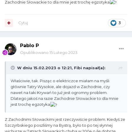
Zachodnie Słowackie to dla mnie jest trochę egzotyka
Cytuj
3
Pablo P
Opublikowano
15 Lutego 2023
W dniu 15.02.2023 o 12:21,
Fibi
napisał(a):
Właściwie, tak. Pisząc o elektriczce miałam na myśli
głównie Tatry Wysokie, ale dojazd w Zachodnie, czy
nawet na taki Krywań to już jest ogromny problem.
Dlatego jakoś na razie Zachodnie Słowackie to dla mnie
jest trochę egzotyka
Z Zachodnimi Słowackimi jest rzeczywiście problem. Kiedyś ze
Szczyrbskiego poszliśmy na Bystrą, było to po tej słynnej
wichurze w Tatrach Słowackich chyba w 2004 o ile dobrze