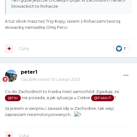
Tam gdzie jeszcze chciałbym pójść w Zachodnich Tatrach
Słowackich to Rohacze.
A tuż obok masz też Trzy Kopy, razem z Rohaczami tworzą
słowacką namiastkę Orlej Perci.
Cytuj
1
peter1
Opublikowano
15 Lutego 2023
Co do Zachodnich to trzeba mieć samochód. Zgaduję, że
nie posiada, a jak sytuacja u Ciebie
?
@Fibi
@Pablo P
Ja jestem w sierpniu i zawsze idę w Zachodnie, tak więc
zapraszam niezmotoryzowanych...
Cytuj