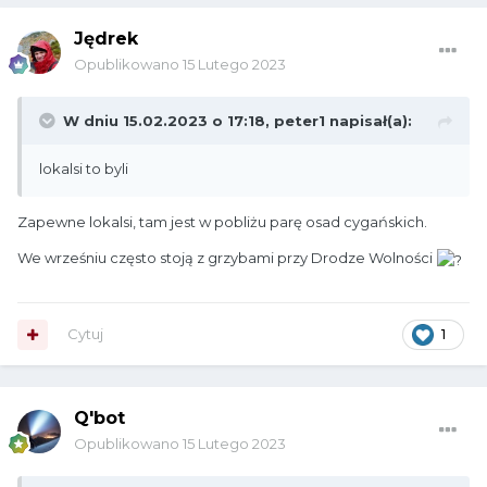
Jędrek
Opublikowano
15 Lutego 2023
W dniu 15.02.2023 o 17:18,
peter1
napisał(a):
lokalsi to byli
Zapewne lokalsi, tam jest w pobliżu parę osad cygańskich.
We wrześniu często stoją z grzybami przy Drodze Wolności
Cytuj
1
Q'bot
Opublikowano
15 Lutego 2023