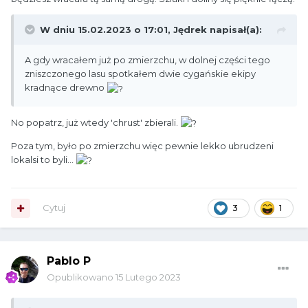
W dniu 15.02.2023 o 17:01,
Jędrek
napisał(a):
A gdy wracałem już po zmierzchu, w dolnej części tego
zniszczonego lasu spotkałem dwie cygańskie ekipy
kradnące drewno
No popatrz, już wtedy 'chrust' zbierali.
Poza tym, było po zmierzchu więc pewnie lekko ubrudzeni
lokalsi to byli...
Cytuj
3
1
Pablo P
Opublikowano
15 Lutego 2023