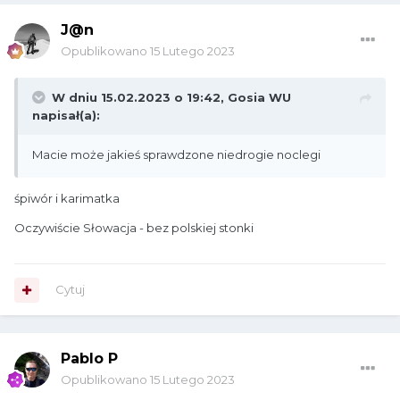
J@n
Opublikowano
15 Lutego 2023
W dniu 15.02.2023 o 19:42,
Gosia WU
napisał(a):
Macie może jakieś sprawdzone niedrogie noclegi
śpiwór i karimatka
Oczywiście Słowacja - bez polskiej stonki
Cytuj
Pablo P
Opublikowano
15 Lutego 2023