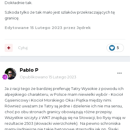
Dokładnie tak.
Szkoda tylko że tak mało jest szlaków przekraczających tę
granicę.
Edytowane
15 Lutego 2023
przez Jędrek
Cytuj
5
Pablo P
Opublikowano
15 Lutego 2023
Ja z racji tego że bardziej preferuję Tatry Wysokie z powodu ich
alpejskiego charakteru, w Polsce mam niewielki wybór - Kocioł
Gąsienicowy i Kocioł Morskiego Oka i Piątka między nimi.
Również uważam że Tatry są jedne i dzielenie ich nie ma sensu,
choć po obu stronach granicy obowiązują różne przepisy.
Wszystkie szczyty z WKT znajdują się na Słowacji, bo Rysy mają w
rezultacie 2503 (słowacki wierzchołek). Na pewno schroniska
mamy ładniejsze nie takie betonowe straszydła jak np. Śląski