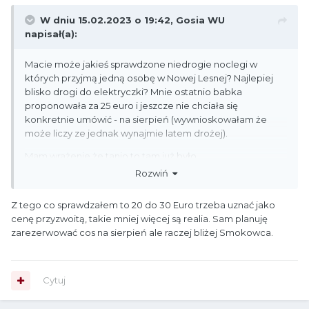
W dniu 15.02.2023 o 19:42,
Gosia WU
napisał(a):
Macie może jakieś sprawdzone niedrogie noclegi w
których przyjmą jedną osobę w Nowej Lesnej? Najlepiej
blisko drogi do elektryczki? Mnie ostatnio babka
proponowała za 25 euro i jeszcze nie chciała się
konkretnie umówić - na sierpień (wywnioskowałam że
może liczy ze jednak wynajmie latem drożej).
Mam wrażenie że tanio to tam już było...
Rozwiń
Ja lubię obie strony Tatr za to nie czuję się komfortowo w
zbitym tłumie więc czasem wolę pojechać dalej. W tym
Z tego co sprawdzałem to 20 do 30 Euro trzeba uznać jako
roku zanosi się jednak (tzn już zarezerwowałam) na
cenę przyzwoitą, takie mniej więcej są realia. Sam planuję
Zakopane na dłuższy pobyt. Nie mniej chętnie
zarezerwować cos na sierpień ale raczej bliżej Smokowca.
poznałabym jakąś tańszą kwaterkę po południowej
stronie. Np na jesień.
Cytuj