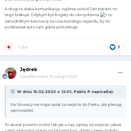
A drugi to słaba komunikacja, ogólnie wokół Tatr bardzo mi
tego brakuje. Gdybym był bogaty do obrzydzenia
to
zatrudniłbym kierowcę na czas każdego wyjazdu, by mi
podstawiał auto tam gdzie potrzebuję.
Cytuj
3
Jędrek
Opublikowano
15 Lutego 2023
W dniu 15.02.2023 o 12:01,
Pablo P
napisał(a):
Na Słowacji nie maja opłat za wejście do Parku, ale planuję
wprowadzić.
To akurat powinni zrobić tak jak u nas, opłaty za wejście i jakaś
część wpływów z tego na ratownictwo, dzięki czemu byłoby