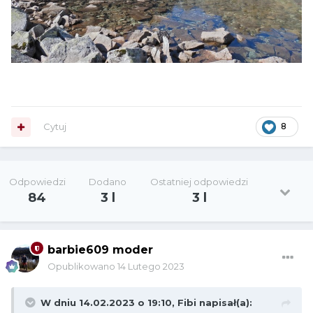
Cytuj
8
Odpowiedzi
Dodano
Ostatniej odpowiedzi
84
3 l
3 l
barbie609 moder
Opublikowano
14 Lutego 2023
W dniu 14.02.2023 o 19:10,
Fibi
napisał(a):