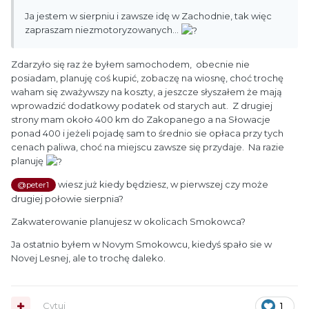
Ja jestem w sierpniu i zawsze idę w Zachodnie, tak więc
zapraszam niezmotoryzowanych...
Zdarzyło się raz że byłem samochodem, obecnie nie
posiadam, planuję coś kupić, zobaczę na wiosnę, choć trochę
waham się zważywszy na koszty, a jeszcze słyszałem że mają
wprowadzić dodatkowy podatek od starych aut. Z drugiej
strony mam około 400 km do Zakopanego a na Słowacje
ponad 400 i jeżeli pojadę sam to średnio sie opłaca przy tych
cenach paliwa, choć na miejscu zawsze się przydaje. Na razie
planuję
wiesz już kiedy będziesz, w pierwszej czy może
@peter1
drugiej połowie sierpnia?
Zakwaterowanie planujesz w okolicach Smokowca?
Ja ostatnio byłem w Novym Smokowcu, kiedyś spało sie w
Novej Lesnej, ale to trochę daleko.
Cytuj
1