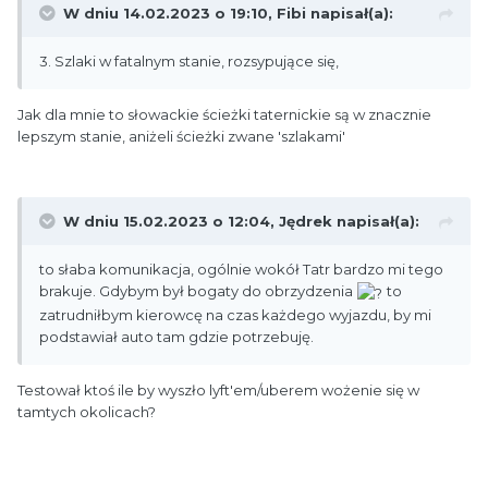
W dniu 14.02.2023 o 19:10,
Fibi
napisał(a):
3. Szlaki w fatalnym stanie, rozsypujące się,
Jak dla mnie to słowackie ścieżki taternickie są w znacznie
lepszym stanie, aniżeli ścieżki zwane 'szlakami'
W dniu 15.02.2023 o 12:04,
Jędrek
napisał(a):
to słaba komunikacja, ogólnie wokół Tatr bardzo mi tego
brakuje. Gdybym był bogaty do obrzydzenia
to
zatrudniłbym kierowcę na czas każdego wyjazdu, by mi
podstawiał auto tam gdzie potrzebuję.
Testował ktoś ile by wyszło lyft'em/uberem wożenie się w
tamtych okolicach?