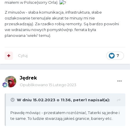
miałem w Polsce(sorry Orla).
Z minusów - słaba komunikacja, infrastruktura, słabe
oszlakowanie terenu(ale akurat te minusy mi nie
przeszkadzają). Za rzadko robią remonty. Są bardzo powolni
we wdrażaniu nowych pomysłów(np. ferrata była
planowana 'wieki' temu).
Cytuj
7
Jędrek
Opublikowano
15 Lutego 2023
W dniu 15.02.2023 o 11:36,
peter1
napisał(a):
Prawdę mówiąc - przestałem rozróżniać, Taterki są jedne i
te same. To ludzie stwarzają jakieś granice, bariery etc.