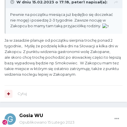
W dniu 15.02.2023 o 17:18,
peter1
napisał(a):
Pewnie na początku miesiąca już będę(bo się doczekać
nie mogę) i posiedzę 2-3 tygodnie. Zawsze nocuję w
Zakopcu bo mamy tam taką przyjaciółkę rodziny.
Ja w zasadzie planuje od początku sierpnia trochę ponad 2
tygodnie,. Myślę że podzielę kilka dni na Słowacji a kilka dni w
Zakopcu. Z punktu widzenia gastronomii wolę Zakopane,
ale skoro chcę trochę pochodzić po słowackiej części to lepszą
bazą wypadową będzie np Smokowiec. W Zakopcu mam tez
takie miejsce w którym się ostatnio zatrzymuję, także z punktu
widzenia noclegu lepiej w Zakopanym.
Cytuj
Gosia WU
Opublikowano
15 Lutego 2023