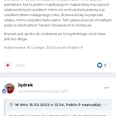
pamiętam, był to jeden z najdłuższych i najbardziej męczących
szlaków którymi szedłem. Mimo że wichura była jesienią a ja
szedłem latem następnego roku, drzewa leżały w poprzek
szlaku, mimo wszystko było warto. Tam gdzie jeszcze chciałbym
pójść w Zachodnich Tatrach Słowackich to Rohacze.
Krywań jest spoko do zrobienia ze Szczyrbskiego choć trasa
jest tez długa
Edytowane
15 Lutego 2023
przez Pablo P
Cytuj
2
Jędrek
Opublikowano
15 Lutego 2023
W dniu 15.02.2023 o 12:34,
Pablo P
napisał(a):