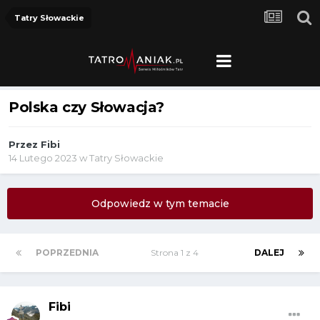
Tatry Słowackie
Polska czy Słowacja?
Przez
Fibi
14 Lutego 2023
w
Tatry Słowackie
Odpowiedz w tym temacie
POPRZEDNIA
Strona 1 z 4
DALEJ
Fibi