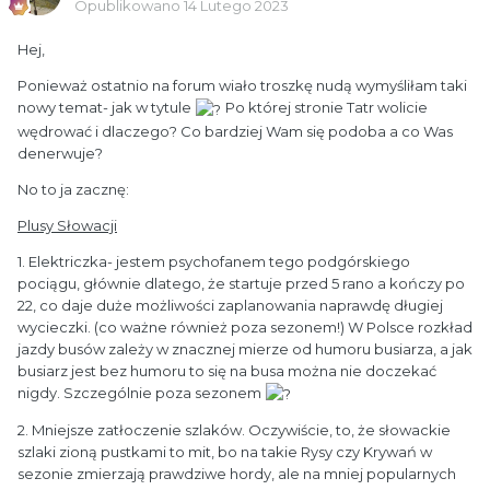
Opublikowano
14 Lutego 2023
Hej,
Ponieważ ostatnio na forum wiało troszkę nudą wymyśliłam taki
nowy temat- jak w tytule
Po której stronie Tatr wolicie
wędrować i dlaczego? Co bardziej Wam się podoba a co Was
denerwuje?
No to ja zacznę:
Plusy Słowacji
1. Elektriczka- jestem psychofanem tego podgórskiego
pociągu, głównie dlatego, że startuje przed 5 rano a kończy po
22, co daje duże możliwości zaplanowania naprawdę długiej
wycieczki. (co ważne również poza sezonem!) W Polsce rozkład
jazdy busów zależy w znacznej mierze od humoru busiarza, a jak
busiarz jest bez humoru to się na busa można nie doczekać
nigdy. Szczególnie poza sezonem
2. Mniejsze zatłoczenie szlaków. Oczywiście, to, że słowackie
szlaki zioną pustkami to mit, bo na takie Rysy czy Krywań w
sezonie zmierzają prawdziwe hordy, ale na mniej popularnych