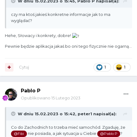
W dniu 15.02.2023 o 15:45,
Pablo P
napisał(a):
czy ma ktoś jakieś konkretne informacje jak to ma
wyglądać?
Hehe, Słowacy i konkrety, dobre!
Pewnie będzie aplikacja jakaś bo oni tego fizycznie nie ogarną...
Cytuj
1
1
Pablo P
Opublikowano
15 Lutego 2023
W dniu 15.02.2023 o 15:42,
peter1
napisał(a):
Co do Zachodnich to trzeba mieć samochód. Zgaduję, że
nie posiada, a jak sytuacja u Ciebie
?
@Fibi
@Pablo P