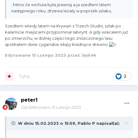
. Mimo że wichura była jesienią a ja szedłem latem
następnego roku, drzewa leżały w poprzek szlaku,
Szedłem wtedy latem na Krywań z Trzech Studni, szlak po
kalamicie miejscami przypominał labirynt. A gdy wracałem już
po zmierzchu, w dolnej części tego zniszczonego lasu
spotkałem dwie cygańskie ekipy kradnące drewno
Edytowane
15 Lutego 2023
przez Jędrek
Cytuj
2
peter1
Opublikowano
15 Lutego 2023
W dniu 15.02.2023 o 15:59,
Pablo P
napisał(a):