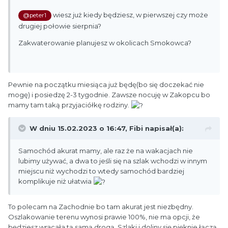
wiesz już kiedy będziesz, w pierwszej czy może
@peter1
drugiej połowie sierpnia?
Zakwaterowanie planujesz w okolicach Smokowca?
Pewnie na początku miesiąca już będę(bo się doczekać nie
mogę) i posiedzę 2-3 tygodnie. Zawsze nocuję w Zakopcu bo
mamy tam taką przyjaciółkę rodziny.
W dniu 15.02.2023 o 16:47,
Fibi
napisał(a):
Samochód akurat mamy, ale raz że na wakacjach nie
lubimy używać, a dwa to jeśli się na szlak wchodzi w innym
miejscu niż wychodzi to wtedy samochód bardziej
komplikuje niż ułatwia
To polecam na Zachodnie bo tam akurat jest niezbędny.
Oszlakowanie terenu wynosi prawie 100%, nie ma opcji, że
będziesz wracała tą samą drogą. Szlaki i doliny się pięknie łączą.