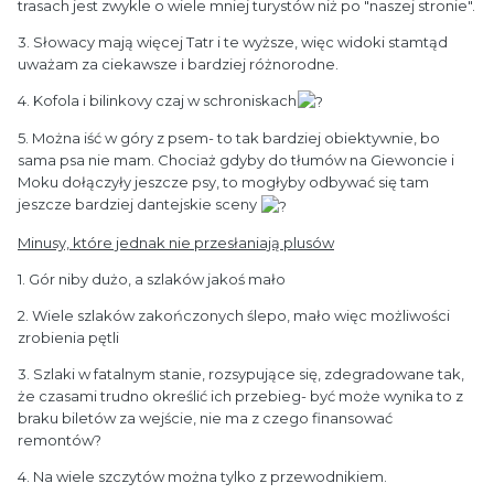
trasach jest zwykle o wiele mniej turystów niż po "naszej stronie".
3. Słowacy mają więcej Tatr i te wyższe, więc widoki stamtąd
uważam za ciekawsze i bardziej różnorodne.
4. Kofola i bilinkovy czaj w schroniskach
5. Można iść w góry z psem- to tak bardziej obiektywnie, bo
sama psa nie mam. Chociaż gdyby do tłumów na Giewoncie i
Moku dołączyły jeszcze psy, to mogłyby odbywać się tam
jeszcze bardziej dantejskie sceny
Minusy, które jednak nie przesłaniają plusów
1. Gór niby dużo, a szlaków jakoś mało
2. Wiele szlaków zakończonych ślepo, mało więc możliwości
zrobienia pętli
3. Szlaki w fatalnym stanie, rozsypujące się, zdegradowane tak,
że czasami trudno określić ich przebieg- być może wynika to z
braku biletów za wejście, nie ma z czego finansować
remontów?
4. Na wiele szczytów można tylko z przewodnikiem.