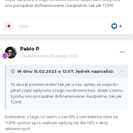
ono porządnie dofinansowane i bezpłatne, tak jak TOPR.
Cytuj
4
Pablo P
Opublikowano
15 Lutego 2023
W dniu 15.02.2023 o 12:07,
Jędrek
napisał(a):
To akurat powinni zrobić tak jak u nas, opłaty za wejście i
jakaś część wpływów z tego na ratownictwo, dzięki czemu
byłoby ono porządnie dofinansowane i bezpłatne, tak jak
TOPR.
Dokładnie, z tego co wiem u nas 15% z cen biletów idzie na
TOPR i ponoć są to większe wpływy niż dla HZS z akcji
ratowniczych.