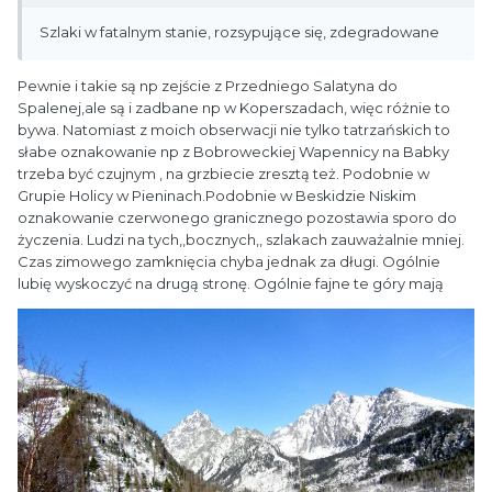
Szlaki w fatalnym stanie, rozsypujące się, zdegradowane
Pewnie i takie są np zejście z Przedniego Salatyna do
Spalenej,ale są i zadbane np w Koperszadach, więc różnie to
bywa. Natomiast z moich obserwacji nie tylko tatrzańskich to
słabe oznakowanie np z Bobroweckiej Wapennicy na Babky
trzeba być czujnym , na grzbiecie zresztą też. Podobnie w
Grupie Holicy w Pieninach.Podobnie w Beskidzie Niskim
oznakowanie czerwonego granicznego pozostawia sporo do
życzenia. Ludzi na tych,,bocznych,, szlakach zauważalnie mniej.
Czas zimowego zamknięcia chyba jednak za długi. Ogólnie
lubię wyskoczyć na drugą stronę. Ogólnie fajne te góry mają