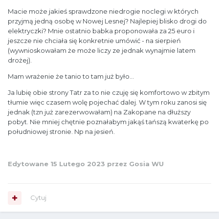
Macie może jakieś sprawdzone niedrogie noclegi w których
przyjmą jedną osobę w Nowej Lesnej? Najlepiej blisko drogi do
elektryczki? Mnie ostatnio babka proponowała za 25 euro i
jeszcze nie chciała się konkretnie umówić - na sierpień
(wywnioskowałam że może liczy ze jednak wynajmie latem
drożej).
Mam wrażenie że tanio to tam już było...
Ja lubię obie strony Tatr za to nie czuję się komfortowo w zbitym
tłumie więc czasem wolę pojechać dalej. W tym roku zanosi się
jednak (tzn już zarezerwowałam) na Zakopane na dłuższy
pobyt. Nie mniej chętnie poznałabym jakąś tańszą kwaterkę po
południowej stronie. Np na jesień.
Edytowane
15 Lutego 2023
przez Gosia WU
Cytuj