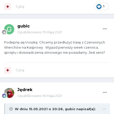
Cytuj
1
gubic
Opublikowano
15 Maja 2021
Podepnę się troszkę. Chcemy przedłużyć trasę z Czerwonych
Wierchów na Kasprowy . Wyjazd pierwszy week czerwca,
sprzętu i doświadczenia zimowego nie posiadamy. Jest sens?
Cytuj
Jędrek
Opublikowano
16 Maja 2021
W dniu 15.05.2021 o 20:26,
gubic
napisał(a):