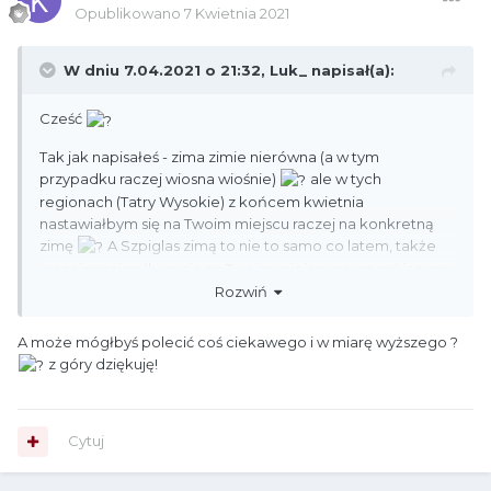
Opublikowano
7 Kwietnia 2021
W dniu 7.04.2021 o 21:32,
Luk_
napisał(a):
Cześć
Tak jak napisałeś - zima zimie nierówna (a w tym
przypadku raczej wiosna wiośnie)
ale w tych
regionach (Tatry Wysokie) z końcem kwietnia
nastawiałbym się na Twoim miejscu raczej na konkretną
zimę
A Szpiglas zimą to nie to samo co latem, także
raczej rozejrzałbym się na Twoim miejscu za czymś innym
Rozwiń
A może mógłbyś polecić coś ciekawego i w miarę wyższego ?
z góry dziękuję!
Cytuj