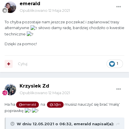
emerald
Opublikowano
12 Maja 2021
To chyba pozostaje nam jeszcze poczekać i zaplanować trasy
alternatywne
siłowo damy radę, bardziej chodziło o kwestie
techniczne
Dzięki za pomoc!
Cytuj
1
Krzysiek Zd
Opublikowano
12 Maja 2021
Ha ha
na
musisz nauczyć się brać 'małą'
@emerald
@J@n
poprawkę
W dniu 12.05.2021 o 06:32,
emerald
napisał(a):