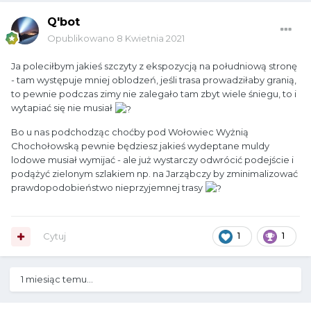
Q'bot
Opublikowano
8 Kwietnia 2021
Ja poleciłbym jakieś szczyty z ekspozycją na południową stronę
- tam występuje mniej oblodzeń, jeśli trasa prowadziłaby granią,
to pewnie podczas zimy nie zalegało tam zbyt wiele śniegu, to i
wytapiać się nie musiał
Bo u nas podchodząc choćby pod Wołowiec Wyżnią
Chochołowską pewnie będziesz jakieś wydeptane muldy
lodowe musiał wymijać - ale już wystarczy odwrócić podejście i
podążyć zielonym szlakiem np. na Jarząbczy by zminimalizować
prawdopodobieństwo nieprzyjemnej trasy
Cytuj
1
1
1 miesiąc temu...