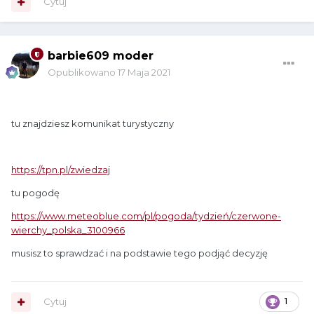
Cytuj
barbie609 moder
Opublikowano
17 Maja 2021
tu znajdziesz komunikat turystyczny
https://tpn.pl/zwiedzaj
tu pogodę
https://www.meteoblue.com/pl/pogoda/tydzień/czerwone-
wierchy_polska_3100966
musisz to sprawdzać i na podstawie tego podjąć decyzję
Cytuj
1