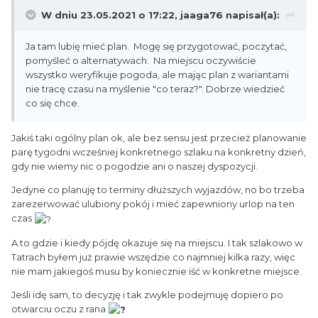
W dniu 23.05.2021 o 17:22,
jaaga76
napisał(a):
Ja tam lubię mieć plan. Mogę się przygotować, poczytać,
pomyśleć o alternatywach. Na miejscu oczywiście
wszystko weryfikuje pogoda, ale mając plan z wariantami
nie tracę czasu na myślenie "co teraz?". Dobrze wiedzieć
co się chce.
Jakiś taki ogólny plan ok, ale bez sensu jest przecież planowanie
parę tygodni wcześniej konkretnego szlaku na konkretny dzień,
gdy nie wiemy nic o pogodzie ani o naszej dyspozycji.
Jedyne co planuję to terminy dłuższych wyjazdów, no bo trzeba
zarezerwować ulubiony pokój i mieć zapewniony urlop na ten
czas
A to gdzie i kiedy pójdę okazuje się na miejscu. I tak szlakowo w
Tatrach byłem już prawie wszędzie co najmniej kilka razy, więc
nie mam jakiegoś musu by koniecznie iść w konkretne miejsce.
Jeśli idę sam, to decyzję i tak zwykle podejmuję dopiero po
otwarciu oczu z rana