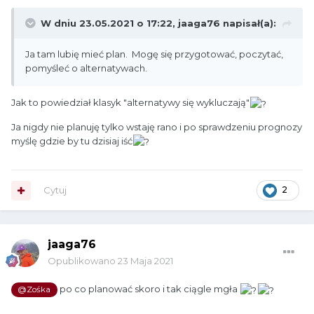
W dniu 23.05.2021 o 17:22,
jaaga76
napisał(a):
Ja tam lubię mieć plan. Mogę się przygotować, poczytać,
pomyśleć o alternatywach.
Jak to powiedział klasyk "alternatywy się wykluczają"
Ja nigdy nie planuję tylko wstaję rano i po sprawdzeniu prognozy
myślę gdzie by tu dzisiaj iść
Cytuj
2
jaaga76
Opublikowano
23 Maja 2021
po co planować skoro i tak ciągle mgła
@Zośka