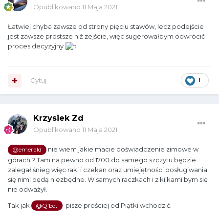
Opublikowano
11 Maja 2021
Łatwiej chyba zawsze od strony pięciu stawów, lecz podejście
jest zawsze prostsze niż zejście, więc sugerowałbym odwrócić
proces decyzyjny
Cytuj
1
Krzysiek Zd
Opublikowano
11 Maja 2021
nie wiem jakie macie doświadczenie zimowe w
@emerald
górach ? Tam na pewno od 1700 do samego szczytu będzie
zalegał śnieg więc raki i czekan oraz umiejętności posługiwania
się nimi będą niezbędne. W samych raczkach i z kijkami bym się
nie odważył.
Tak jak
pisze prościej od Piątki wchodzić.
@Q'bot