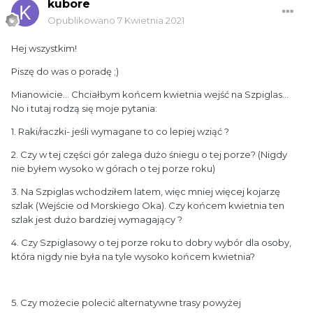
kubore
Opublikowano
7 Kwietnia 2021
Hej wszystkim!
Piszę do was o poradę ;)
Mianowicie... Chciałbym końcem kwietnia wejść na Szpiglas...
No i tutaj rodzą się moje pytania:
1. Raki/raczki- jeśli wymagane to co lepiej wziąć ?
2. Czy w tej części gór zalega dużo śniegu o tej porze? (Nigdy
nie byłem wysoko w górach o tej porze roku)
3. Na Szpiglas wchodziłem latem, więc mniej więcej kojarzę
szlak (Wejście od Morskiego Oka). Czy końcem kwietnia ten
szlak jest dużo bardziej wymagający ?
4. Czy Szpiglasowy o tej porze roku to dobry wybór dla osoby,
która nigdy nie była na tyle wysoko końcem kwietnia?
5. Czy możecie polecić alternatywne trasy powyżej