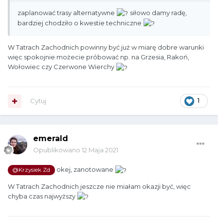
zaplanować trasy alternatywne
siłowo damy radę,
bardziej chodziło o kwestie techniczne
W Tatrach Zachodnich powinny być już w miarę dobre warunki
więc spokojnie możecie próbować np. na Grzesia, Rakoń,
Wołowiec czy Czerwone Wierchy
Cytuj
1
emerald
Opublikowano
12 Maja 2021
okej, zanotowane
@Krzysiek Zd
W Tatrach Zachodnich jeszcze nie miałam okazji być, więc
chyba czas najwyższy