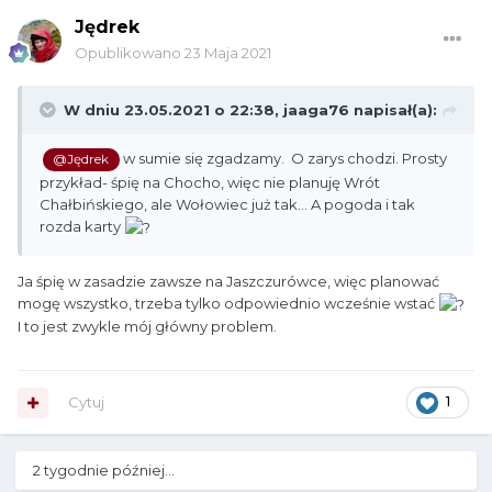
Jędrek
Opublikowano
23 Maja 2021
W dniu 23.05.2021 o 22:38,
jaaga76
napisał(a):
w sumie się zgadzamy. O zarys chodzi. Prosty
@Jędrek
przykład- śpię na Chocho, więc nie planuję Wrót
Chałbińskiego, ale Wołowiec już tak... A pogoda i tak
rozda karty
Ja śpię w zasadzie zawsze na Jaszczurówce, więc planować
mogę wszystko, trzeba tylko odpowiednio wcześnie wstać
I to jest zwykle mój główny problem.
Cytuj
1
2 tygodnie później...