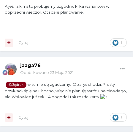
A jeśli z kimś to próbujemy uzgodnić kilka wariantów w
poprzedni wieczór. Ot i całe planowanie.
Cytuj
1
jaaga76
Opublikowano
23 Maja 2021
w sumie się zgadzamy. O zarys chodzi. Prosty
@Jędrek
przykład- śpię na Chocho, więc nie planuję Wrót Chałbińskiego,
ale Wołowiec już tak... A pogoda i tak rozda karty
Cytuj
1