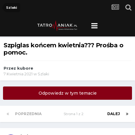
Szlaki
Szpiglas końcem kwietnia??? Prośba o
pomoc.
Przez
kubore
7 Kwietnia 2021
w
Szlaki
Odpowiedz w tym temacie
POPRZEDNIA
Strona 1 z 2
DALEJ