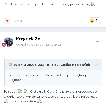
Reszta wejśc przeczy tej teorii ale te trzy ją potwierdzają
Cytuj
1
Krzysiek Zd
Opublikowano
26 Marca 2021
W dniu 26.03.2021 o 13:32,
Zośka
napisał(a):
za trzecim razem przeszłam całą Orlą przy pięknej
pogodzie
To super
Gratuluję !!! Cała Orla przy pięknej pogodzie i
w umiarkowanym tłoku to jest to co "tygryski lubią najbardziej"
, wiem coś o tym
.