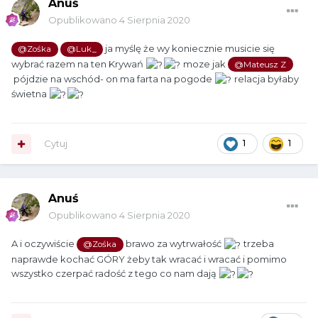
Anuś
Opublikowano
4 Sierpnia 2020
ja myślę że wy koniecznie musicie się
@Zośka
@Luk_
wybrać razem na ten Krywań
moze jak
@Mateusz Z
pójdzie na wschód- on ma farta na pogode
relacja byłaby
świetna
Cytuj
1
1
Anuś
Opublikowano
4 Sierpnia 2020
A i oczywiście
brawo za wytrwałość
trzeba
@Zośka
naprawde kochać GÓRY żeby tak wracać i wracać i pomimo
wszystko czerpać radość z tego co nam dają