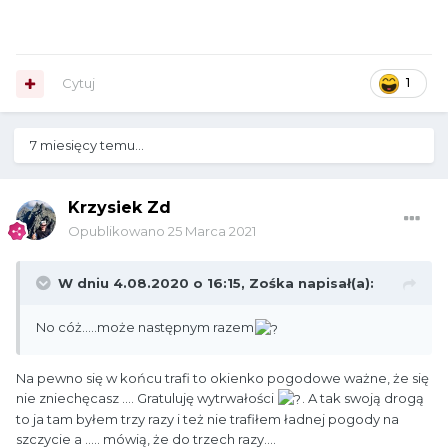
Cytuj
1
7 miesięcy temu...
Krzysiek Zd
Opublikowano
25 Marca 2021
W dniu 4.08.2020 o 16:15,
Zośka
napisał(a):
No cóż.....może następnym razem
Na pewno się w końcu trafi to okienko pogodowe ważne, że się
nie zniechęcasz .... Gratuluję wytrwałości
. A tak swoją drogą
to ja tam byłem trzy razy i też nie trafiłem ładnej pogody na
szczycie a ..... mówią, że do trzech razy....