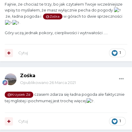
Fajnie, że chociaż te trzy, bo jak czytałem Twoje wcześniejsze
wpisy to myślałem, że masz wyłącznie pecha do pogody
że, ładna pogoda i
w górach to dwie sprzeczności
@Zośka
.
Góry uczą jednak pokory, cierpliwości i wytrwałości .....
Cytuj
1
Zośka
Opublikowano
26 Marca 2021
czasem zdarza się ładna pogoda ale faktycznie
@Krzysiek Zd
tej mglistej i pochmurnej jest trochę więcej
.
Cytuj
1