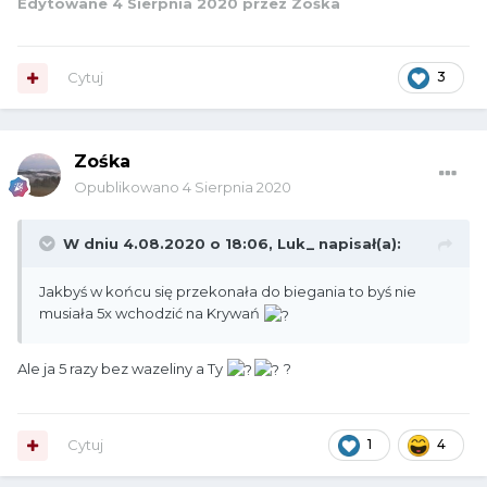
Edytowane
4 Sierpnia 2020
przez Zośka
Cytuj
3
Zośka
Opublikowano
4 Sierpnia 2020
W dniu 4.08.2020 o 18:06,
Luk_
napisał(a):
Jakbyś w końcu się przekonała do biegania to byś nie
musiała 5x wchodzić na Krywań
Ale ja 5 razy bez wazeliny a Ty
?
Cytuj
1
4