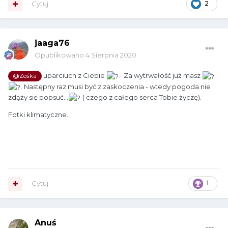
Cytuj
2
jaaga76
Opublikowano
4 Sierpnia 2020
uparciuch z Ciebie
. Za wytrwałość już masz
@Zośka
. Następny raz musi być z zaskoczenia - wtedy pogoda nie
zdąży się popsuć...
( czego z całego serca Tobie życzę).
Fotki klimatyczne.
Cytuj
1
Anuś