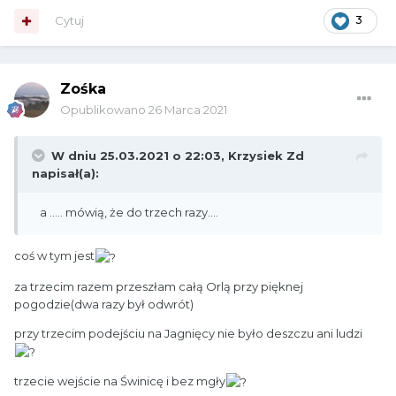
Cytuj
3
Zośka
Opublikowano
26 Marca 2021
W dniu 25.03.2021 o 22:03,
Krzysiek Zd
napisał(a):
a ..... mówią, że do trzech razy....
coś w tym jest
za trzecim razem przeszłam całą Orlą przy pięknej
pogodzie(dwa razy był odwrót)
przy trzecim podejściu na Jagnięcy nie było deszczu ani ludzi
trzecie wejście na Świnicę i bez mgły