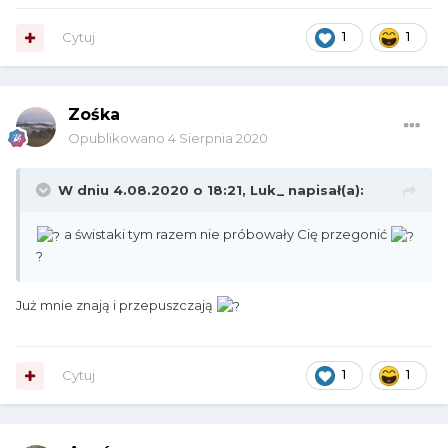
Cytuj
1
1
Zośka
Opublikowano
4 Sierpnia 2020
W dniu 4.08.2020 o 18:21,
Luk_
napisał(a):
a świstaki tym razem nie próbowały Cię przegonić
?
Już mnie znają i przepuszczają
Cytuj
1
1