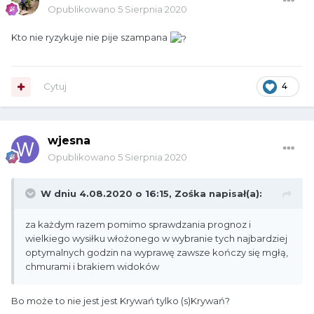
Opublikowano
5 Sierpnia 2020
Kto nie ryzykuje nie pije szampana
Cytuj
4
wjesna
Opublikowano
5 Sierpnia 2020
W dniu 4.08.2020 o 16:15,
Zośka
napisał(a):
za każdym razem pomimo sprawdzania prognoz i
wielkiego wysiłku włożonego w wybranie tych najbardziej
optymalnych godzin na wyprawę zawsze kończy się mgłą,
chmurami i brakiem widoków
Bo może to nie jest jest Krywań tylko (s)Krywań?