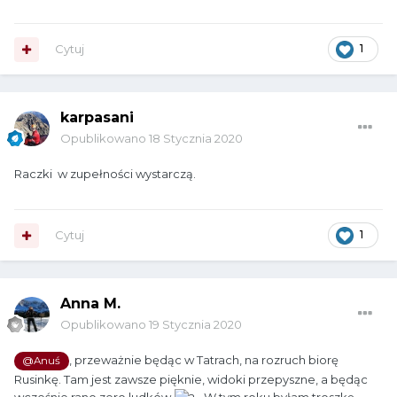
Cytuj
1
karpasani
Opublikowano
18 Stycznia 2020
Raczki w zupełności wystarczą.
Cytuj
1
Anna M.
Opublikowano
19 Stycznia 2020
, przeważnie będąc w Tatrach, na rozruch biorę
@Anuś
Rusinkę. Tam jest zawsze pięknie, widoki przepyszne, a będąc
wcześnie rano zero ludków
W tym roku byłam troszkę