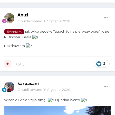
Anuś
Opublikowano
18 Stycznia 2020
jak tylko będę w Tatrach to na pierwszy ogień idzie
@Anna M.
Rusinowa i Gęsia
Pozdrawiam
Cytuj
2
karpasani
Opublikowano
18 Stycznia 2020
Właśnie Gęsia Szyja zimą...
Oj ładna.Warto
.