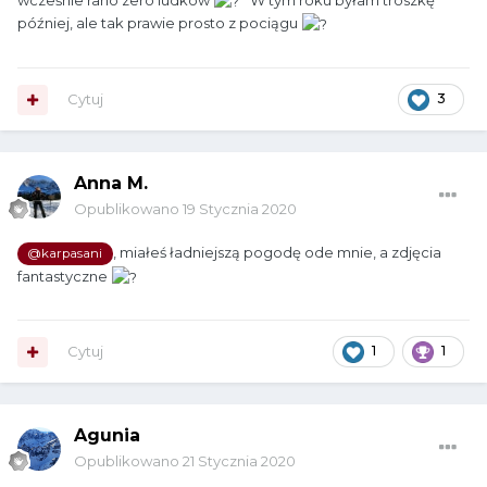
później, ale tak prawie prosto z pociągu
Cytuj
3
Anna M.
Opublikowano
19 Stycznia 2020
, miałeś ładniejszą pogodę ode mnie, a zdjęcia
@karpasani
fantastyczne
Cytuj
1
1
Agunia
Opublikowano
21 Stycznia 2020