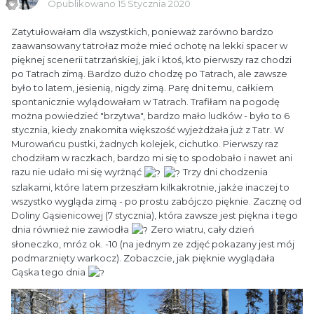
Opublikowano
15 Stycznia 2020
Zatytułowałam dla wszystkich, ponieważ zarówno bardzo
zaawansowany tatrołaz może mieć ochotę na lekki spacer w
pięknej scenerii tatrzańskiej, jak i ktoś, kto pierwszy raz chodzi
po Tatrach zimą. Bardzo dużo chodzę po Tatrach, ale zawsze
było to latem, jesienią, nigdy zimą. Parę dni temu, całkiem
spontanicznie wylądowałam w Tatrach. Trafiłam na pogodę
można powiedzieć "brzytwa", bardzo mało ludków - było to 6
stycznia, kiedy znakomita większość wyjeżdżała już z Tatr. W
Murowańcu pustki, żadnych kolejek, cichutko. Pierwszy raz
chodziłam w raczkach, bardzo mi się to spodobało i nawet ani
razu nie udało mi się wyrżnąć
Trzy dni chodzenia
szlakami, które latem przeszłam kilkakrotnie, jakże inaczej to
wszystko wygląda zimą - po prostu zabójczo pięknie. Zacznę od
Doliny Gąsienicowej (7 stycznia), która zawsze jest piękna i tego
dnia również nie zawiodła
Zero wiatru, cały dzień
słoneczko, mróz ok. -10 (na jednym ze zdjęć pokazany jest mój
podmarznięty warkocz). Zobaczcie, jak pięknie wyglądała
Gąska tego dnia