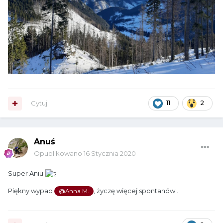
Cytuj
11
2
Anuś
Opublikowano
16 Stycznia 2020
Super Aniu
Piękny wypad
, życzę więcej spontanów .
@Anna M.