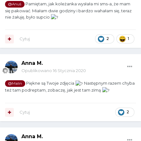
Pamiętam, jak koleżanka wysłała mi sms-a, że mam
@Anuś
się pakować. Miałam dwie godziny i bardzo wahałam się, teraz
nie żałuję, było supcio
Cytuj
2
1
Anna M.
Opublikowano
16 Stycznia 2020
Piękne są Twoje zdjęcia
Następnym razem chyba
@Malin
też tam podreptam, zobaczę, jak jest tam zimą
Cytuj
2
Anna M.