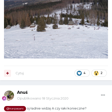
Cytuj
4
2
Anuś
Opublikowano
18 Stycznia 2020
oj ładnie widzę A czy raki konieczne?
@karpasani