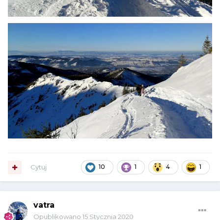
Cytuj
10
1
4
1
vatra
Opublikowano
15 Stycznia 2020