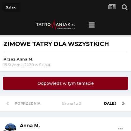
Szlaki
ZIMOWE TATRY DLA WSZYSTKICH
Przez
Anna M.
15 Stycznia 2020
w
Szlaki
Odpowiedz w tym temacie
POPRZEDNIA
Strona 1 z 2
DALEJ
Anna M.