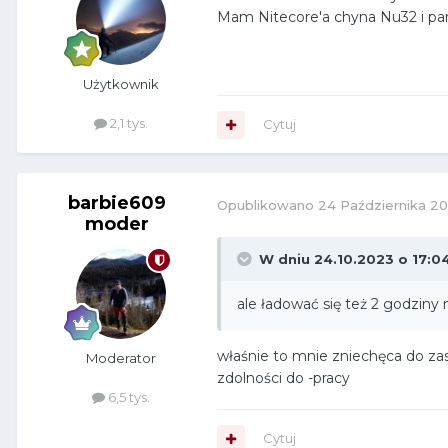
Mam Nitecore'a chyna Nu32 i parę
Użytkownik
2,1 tys.
Cytuj
barbie609
Opublikowano
24 Października 2
moder
W dniu 24.10.2023 o 17:0
ale ładować się też 2 godziny 
właśnie to mnie zniechęca do z
Moderator
zdolności do -pracy
6,5 tys.
Cytuj