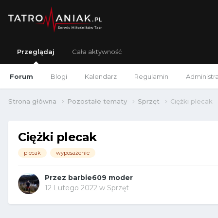
Przeglądaj
Cała aktywność
Forum
Blogi
Kalendarz
Regulamin
Administr
Strona główna
Pozostałe tematy
Sprzęt
Ciężki plecak
Ciężki plecak
plecak
wyposażenie
Przez
barbie609 moder
12 Lutego 2022
w
Sprzęt