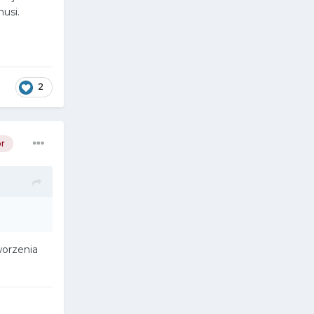
usi.
2
r
worzenia