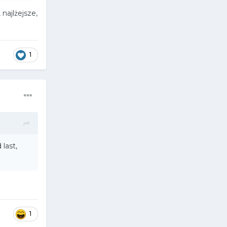
najlżejsze,
1
 last,
1