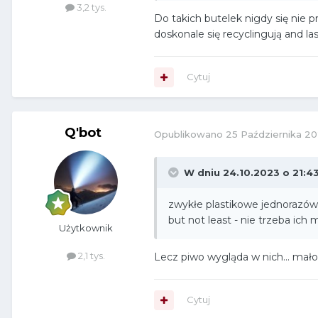
3,2 tys.
Do takich butelek nigdy się nie p
doskonale się recyclingują and las
Cytuj
Q'bot
Opublikowano
25 Października 2
W dniu 24.10.2023 o 21:4
zwykłe plastikowe jednorazówki 
but not least - nie trzeba ich 
Użytkownik
2,1 tys.
Lecz piwo wygląda w nich... mał
Cytuj