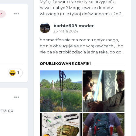
Myślę, że warto się nie tylko przyjrzeć a
nawet nabyć ? Mogę jeszcze dodać z
własnego (i nie tylko) doświadczenia, że 2...
r
barbie609 moder
25 Maja 2024
bo smartfon nie ma zoomu optycznego,
bo nie obsługuje się go w rękawicach , bo
nie da się zrobić zdjęcia jedną ręką, bo go...
OPUBLIKOWANE GRAFIKI
1
e ma do