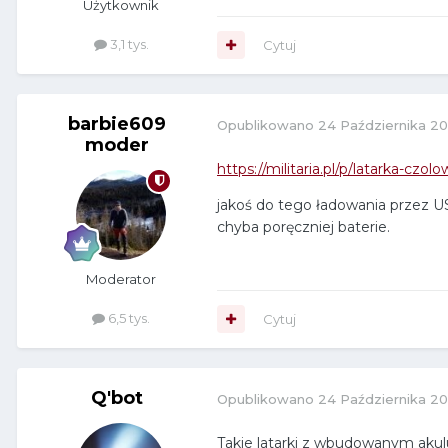
Użytkownik
3,1 tys.
Cytuj
barbie609
Opublikowano
24 Października 2
moder
https://militaria.pl/p/latarka-cz
jakoś do tego ładowania przez U
chyba poręczniej baterie.
Moderator
6,5 tys.
Cytuj
Q'bot
Opublikowano
24 Października 2
Takie latarki z wbudowanym aku