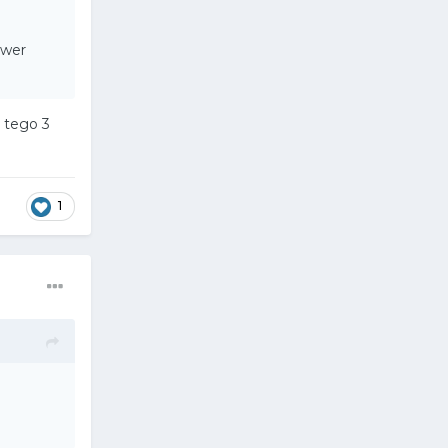
ower
o tego 3
1