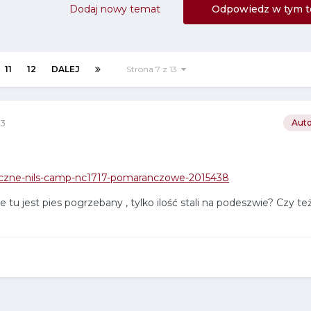
Dodaj nowy temat
Odpowiedz w tym t
11
12
DALEJ
Strona 7 z 13
23
Auto
rystyczne-nils-camp-nc1717-pomaranczowe-2015438
e tu jest pies pogrzebany , tylko ilość stali na podeszwie? Czy też 