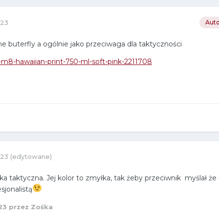
023
Auto
 buterfly a ogólnie jako przeciwaga dla taktyczności
zu-m8-hawaiian-print-750-ml-soft-pink-2211708
023
(edytowane)
ka taktyczna. Jej kolor to zmyłka, tak żeby przeciwnik myślał ż
sjonalistą
23
przez Zośka