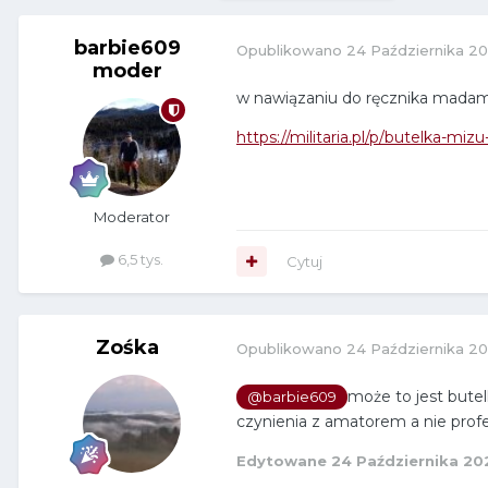
barbie609
Opublikowano
24 Października 2
moder
w nawiązaniu do ręcznika madame
https://militaria.pl/p/butelka-mi
Moderator
6,5 tys.
Cytuj
Zośka
Opublikowano
24 Października 2
może to jest butel
@barbie609
czynienia z amatorem a nie profe
Edytowane
24 Października 20