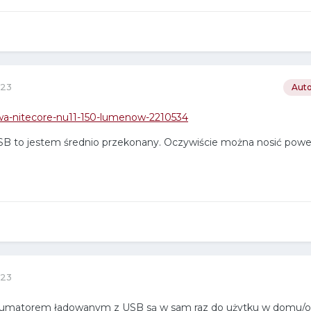
023
Auto
olowa-nitecore-nu11-150-lumenow-2210534
SB to jestem średnio przekonany. Oczywiście można nosić power
023
lumatorem ładowanym z USB są w sam raz do użytku w domu/ob