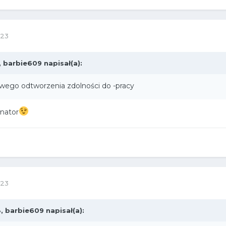
023
,
barbie609
napisał(a):
wego odtworzenia zdolności do -pracy
inator
023
8,
barbie609
napisał(a):