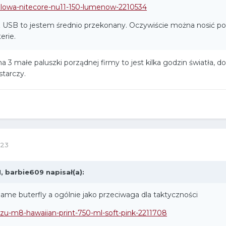
-czolowa-nitecore-nu11-150-lumenow-2210534
z USB to jestem średnio przekonany. Oczywiście można nosić p
erie.
 3 małe paluszki porządnej firmy to jest kilka godzin światła, d
starczy.
023
1,
barbie609
napisał(a):
me buterfly a ogólnie jako przeciwaga dla taktyczności
-mizu-m8-hawaiian-print-750-ml-soft-pink-2211708