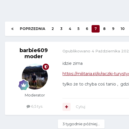
POPRZEDNIA
2
3
4
5
6
7
8
9
10
barbie609
Opublikowano
4 Października 20
moder
idzie zima
https://militaria.pl/p/raczki-tu
tylko że to chyba coś tanio , gdzi
Moderator
6,5 tys.
Cytuj
3 tygodnie później...