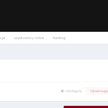
acja
Użytkownicy online
Ranking
Udostępnij
Obserwują