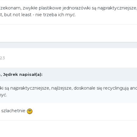
rzekonam, zwykłe plastikowe jednorazówki są najpraktyczniejsze, 
t, but not least - nie trzeba ich myć.
023
3,
Jędrek
napisał(a):
są najpraktyczniejsze, najlżejsze, doskonale się recyclingują and
myć.
o szlachetnie