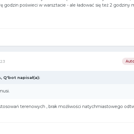
 godzin poświeci w warsztacie - ale ładować się też 2 godziny m
023
Auto
4,
Q'bot
napisał(a):
musi.
astosowań terenowych , brak możliwości natychmiastowego odt