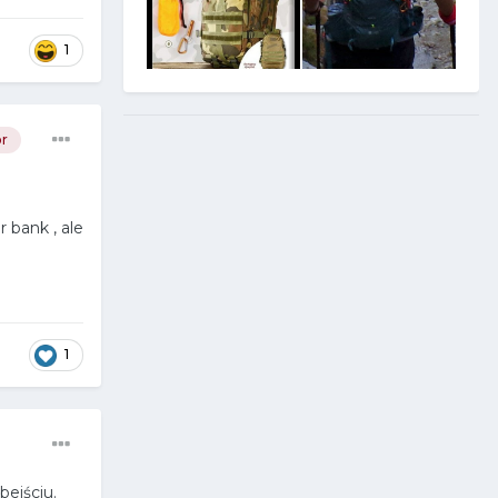
1
r
 bank , ale
1
ejściu.