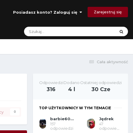
Zarejestruj się
Posiadasz konto? Zaloguj się
Cała aktywność
Odpowiedzi
Dodano
Ostatniej odpowiedzi
316
4 l
30 Cze
TOP UŻYTKOWNICY W TYM TEMACIE
cy
0
barbie609 moder
Jędrek
157
47
odpowiedzi
odpowiedzi