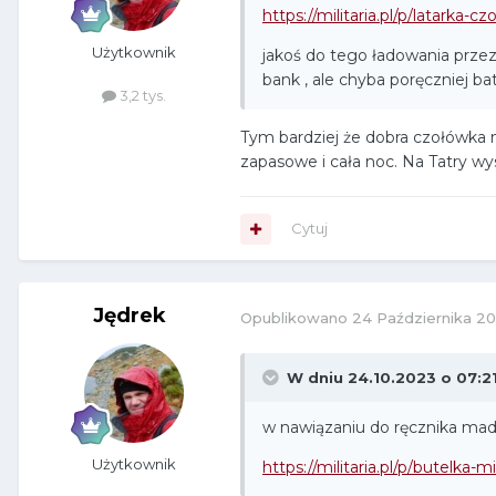
https://militaria.pl/p/latarka
Użytkownik
jakoś do tego ładowania prze
bank , ale chyba poręczniej bat
3,2 tys.
Tym bardziej że dobra czołówka na
zapasowe i cała noc. Na Tatry wy
Cytuj
Jędrek
Opublikowano
24 Października 2
W dniu 24.10.2023 o 07:2
w nawiązaniu do ręcznika mada
Użytkownik
https://militaria.pl/p/butelka