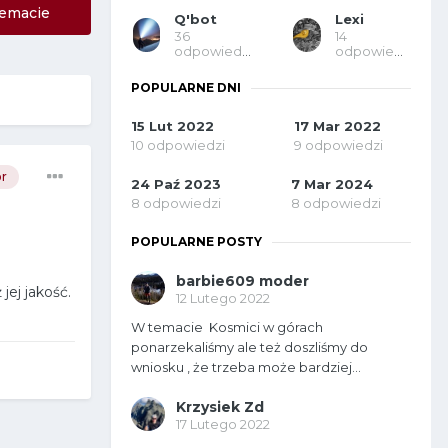
emacie
Q'bot
Lexi
36
14
odpowiedzi
odpowiedzi
POPULARNE DNI
15 Lut 2022
17 Mar 2022
10 odpowiedzi
9 odpowiedzi
r
24 Paź 2023
7 Mar 2024
8 odpowiedzi
8 odpowiedzi
POPULARNE POSTY
barbie609 moder
jej jakość.
12 Lutego 2022
W temacie Kosmici w górach
ponarzekaliśmy ale też doszliśmy do
wniosku , że trzeba może bardziej...
Krzysiek Zd
17 Lutego 2022