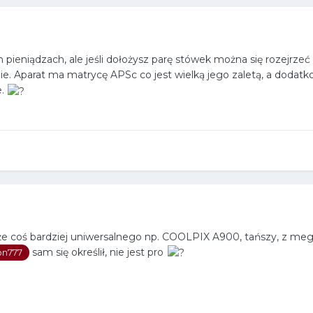
ch pieniądzach, ale jeśli dołożysz parę stówek można się rozej
ie. Aparat ma matrycę APSc co jest wielką jego zaletą, a doda
e.
e coś bardziej uniwersalnego np. COOLPIX A900, tańszy, z mega
sam się określił, nie jest pro
on777