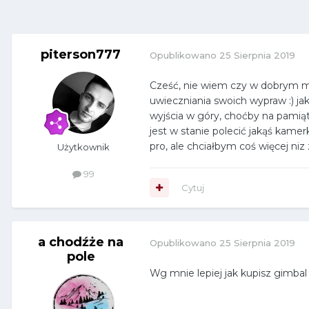
piterson777
Opublikowano
25 Sierpnia 2019
Cześć, nie wiem czy w dobrym mie
uwieczniania swoich wypraw :) ja
wyjścia w góry, choćby na pamiąt
jest w stanie polecić jakąś kam
pro, ale chciałbym coś więcej niz 
Użytkownik
99
Cytuj
a chodźże na
Opublikowano
25 Sierpnia 2019
pole
Wg mnie lepiej jak kupisz gimbal