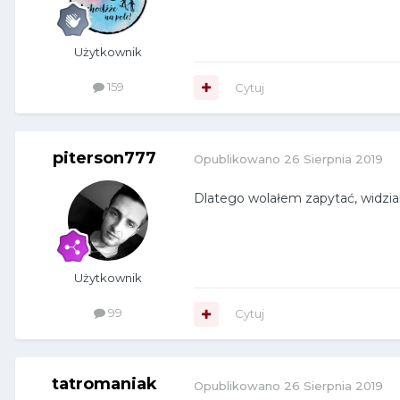
Użytkownik
159
Cytuj
piterson777
Opublikowano
26 Sierpnia 2019
Dlatego wolałem zapytać, widzia
Użytkownik
99
Cytuj
tatromaniak
Opublikowano
26 Sierpnia 2019