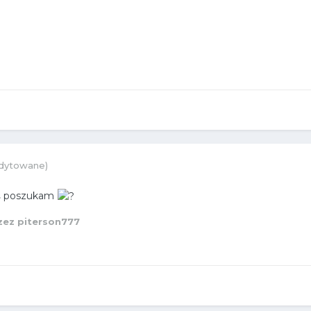
dytowane)
oś poszukam
zez piterson777