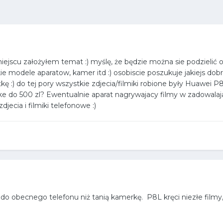
jscu założyłem temat :) myślę, że będzie można sie podzielić o
kie modele aparatow, kamer itd :) osobiscie poszukuje jakiejs d
kę :) do tej pory wszystkie zdjecia/filmiki robione były Huawei
erke do 500 zl? Ewentualnie aparat nagrywajacy filmy w zadowa
zdjecia i filmiki telefonowe
:)
 do obecnego telefonu niż tanią kamerkę. P8L kręci niezłe filmy