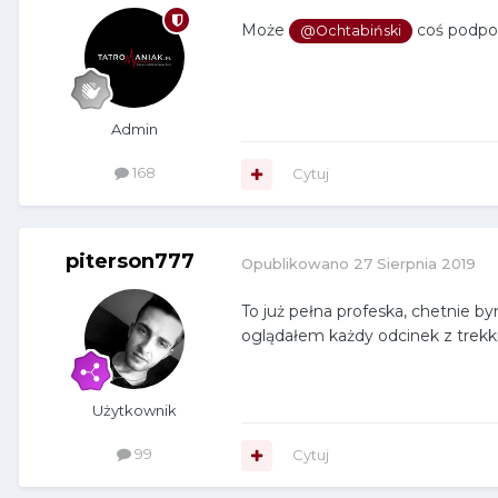
Może
coś podp
@Ochtabiński
Admin
168
Cytuj
piterson777
Opublikowano
27 Sierpnia 2019
To już pełna profeska, chetnie by
oglądałem każdy odcinek z trek
Użytkownik
99
Cytuj