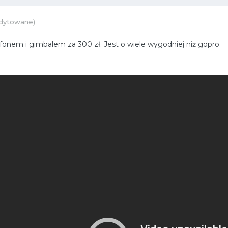
dytowane)
efonem i gimbalem za 300 zł. Jest o wiele wygodniej niż gopro.