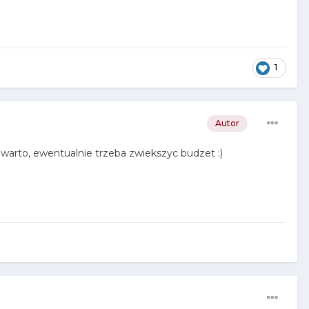
1
Autor
y warto, ewentualnie trzeba zwiekszyc budzet
:)