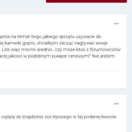
pinia na temat tego, jakiego sprzętu uzywacie do
obrej kamerki gopro, chciałbym zacząć nagrywać swoje
 P8 Lite więc mocno średnio.. czy może ktoś z forumowiczów
lajacej jakosci w podobnym pułapie cenowym? Nie jestem
, wątpię że znajdziesz coś lepszego w tej podanej kwocie.