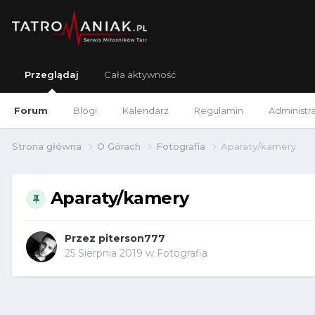
Przeglądaj
Cała aktywność
Forum
Blogi
Kalendarz
Regulamin
Administr
Strona główna
O Górach
Fotografia
Aparaty/kamery
Aparaty/kamery
Przez
piterson777
25 Sierpnia 2019
w
Fotografia