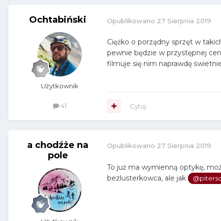
Ochtabiński
Opublikowano
27 Sierpnia 2019
Ciężko o porządny sprzęt w taki
pewnie będzie w przystępnej cen
filmuje się nim naprawdę świetni
Użytkownik
41
Cytuj
a chodźże na
Opublikowano
27 Sierpnia 2019
pole
To już ma wymienną optykę, moż
bezlusterkowca, ale jak
@piters