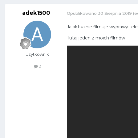
adek1500
Opublikowano
30 Sierpnia 2019
(e
Ja aktualnie filmuje wyprawy tel
Tutaj jeden z moich filmów
Użytkownik
2