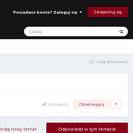
Zarejestruj się
Posiadasz konto? Zaloguj się
Cała aktywność
Udostępnij
Obserwujący
1
Dodaj nowy temat
Odpowiedz w tym temacie