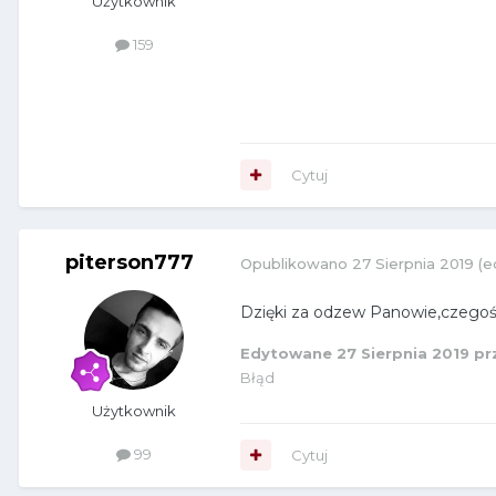
Użytkownik
159
Cytuj
piterson777
Opublikowano
27 Sierpnia 2019
(e
Dzięki za odzew Panowie,czeg
Edytowane
27 Sierpnia 2019
pr
Błąd
Użytkownik
99
Cytuj