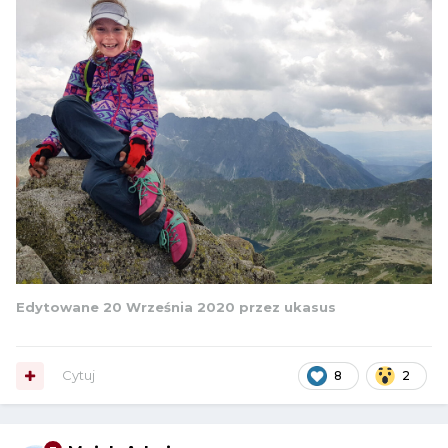
Edytowane
20 Września 2020
przez ukasus
Cytuj
8
2