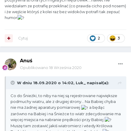
wiedziałam ze potrafię przeklinać (co prawda cicho pod nosem)
i że wejście któryś z kolei raz bez widoków potrafi tak zepsuć
humor
Cytuj
2
3
Anuś
Opublikowano
18 Września 2020
W dniu 18.09.2020 o 14:02,
Luk_
napisał(a):
Co do Śnieżki, to niby na niej są rejestrowane największe
podmuchy wiatru, ale z drugiej strony... Na Babiej chyba
nie ma żadnej aparatury pomiarowej
a będąc
zarówno na Babiej i na Śnieżce to wiatr zdecydowanie ma
więcej miejsca na nabranie prędkości przy Babiej
Muszę tam zostawić jakiś wiatromierz i wtedy Królowa