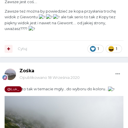
Zawsze jest coś....
Zawsze też można by powiedzieć ze kopa przysłania trochę
widok z Giewontu
ale tak serio to tak z Kopy tez
piękny widok jest i nawet na Giewont.... od jakiej strony,
uważasz????
Cytuj
1
1
Zośka
Opublikowano
18 Września 2020
to tak w temacie mgły...do wyboru do koloru...
@Luk_