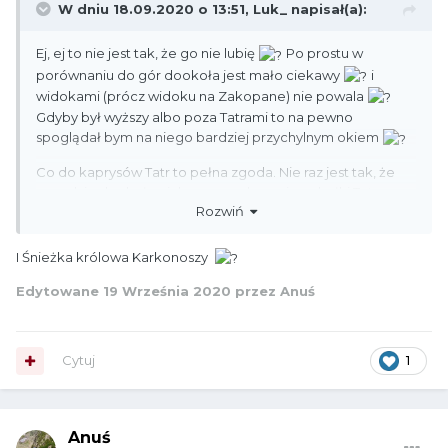
W dniu 18.09.2020 o 13:51,
Luk_
napisał(a):
Ej, ej to nie jest tak, że go nie lubię
Po prostu w
porównaniu do gór dookoła jest mało ciekawy
i
widokami (prócz widoku na Zakopane) nie powala
Gdyby był wyższy albo poza Tatrami to na pewno
spoglądał bym na niego bardziej przychylnym okiem
Co do kaprysów Tatr to pełna zgoda. Nie raz jest tak, że
wszędzie dookoła piękna pogoda, a wierzchołki Tatr w
Rozwiń
chmurach. Chyba bardziej irytująca jest tylko Babia Góra z
jej chorymi podmuchami wiatru
I Śnieżka królowa Karkonoszy
Edytowane
19 Września 2020
przez Anuś
Cytuj
1
Anuś