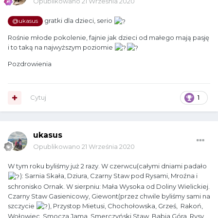
Opublikowano
21 Września 2020
gratki dla dzieci, serio
@ukasus
Rośnie młode pokolenie, fajnie jak dzieci od małego mają pasję
i to taką na najwyższym poziomie
Pozdrowienia
Cytuj
1
ukasus
Opublikowano
21 Września 2020
W tym roku byliśmy już 2 razy. W czerwcu(całymi dniami padało
): Sarnia Skała, Dziura, Czarny Staw pod Rysami, Mroźna i
schronisko Ornak. W sierpniu: Mała Wysoka od Doliny Wielickiej.
Czarny Staw Gasienicowy, Giewont(przez chwile byliśmy sami na
szczycie
), Przystop Mietusi, Chochołowska, Grześ, Rakoń,
Wołowiec, Smocza Jama, Smerczyński Staw, Babia Góra, Rysy