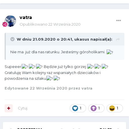
vatra
Opublikowano
22 Września 2020
W dniu 21.09.2020 o 20:41,
ukasus
napisał(a):
Nie ma już dla nas ratunku. Jesteśmy góroholikami.
Supeeer
Będzie już tylko gorzej
Gratuluję Wam kolejny raz wspaniałych dzieciaków i
powodzenia na szlaku
Edytowane
22 Września 2020
przez vatra
Cytuj
1
1
1