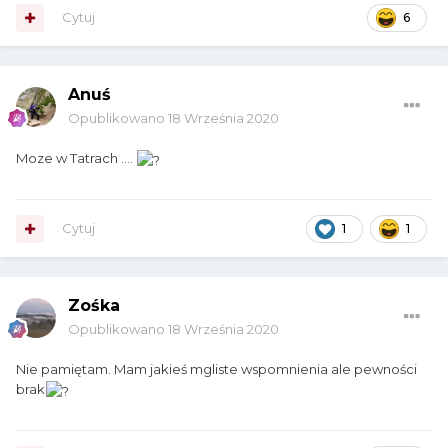
Cytuj
6
Anuś
Opublikowano
18 Września 2020
Moze w Tatrach ....
Cytuj
1
1
Zośka
Opublikowano
18 Września 2020
Nie pamiętam. Mam jakieś mgliste wspomnienia ale pewności
brak