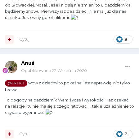
od Słowackiej, Nosal. Jeżeli nic się nie zmieni to 8 października
będziemy znowu. Pierwszy raz bez dzieci. Nie ma już dla nas
ratunku. Jesteśmy góroholikami.
Cytuj
8
Anuś
Opublikowano
22 Września 2020
wow z dziećmi to pokaźna lista naprawdę, nic tylko
@ukasus
brawa.
To pogody na październik Wam życzę i wysokości... aż czekać
na relacje i tu nie ma się z czego ratować .... takie uzależnienie to
czysta przyjemność
Cytuj
2