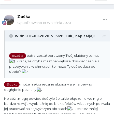
Zośka
Opublikowano
18 Września 2020
W dniu 18.09.2020 o 13:28,
Luk_
napisał(a):
patrz, został poruszony Twój ulubiony temat
@Zośka
Z racji, że chyba masz największe doświadczenie z
przebywania w chmurach to może Ty coś dodasz od
siebie?
może niekoniecznie ulubiony ale na pewno
@Luk_
dogłębnie poznany
No cóż...mogę powiedzieć tyle że takie błądzenie we mgle
bardzo rozwija wyobraźnię bo brak efektów wizualnych pozwala
jej pracować na najwyższych obrotach
. Jest też mniej
pozytywna strona tych mglistych wędrówek....nawet nie