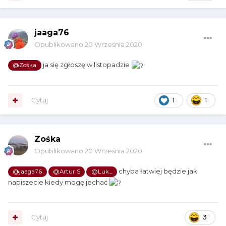
jaaga76
Opublikowano
20 Września 2020
ja się zgłoszę w listopadzie
@Zośka
Cytuj
1
1
Zośka
Opublikowano
20 Września 2020
chyba łatwiej będzie jak
@jaaga76
@Artur S
@Luk_
napiszecie kiedy mogę jechać
Cytuj
3