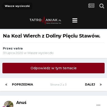
Wasze wycieczki
Na Kozi Wierch z Doliny Pięciu Stawów.
Przez
vatra
31 Lipca 2020
w
Wasze wycieczki
Odpowiedz w tym temacie
POPRZEDNIA
Strona 2 z 3
DALEJ
Anuś