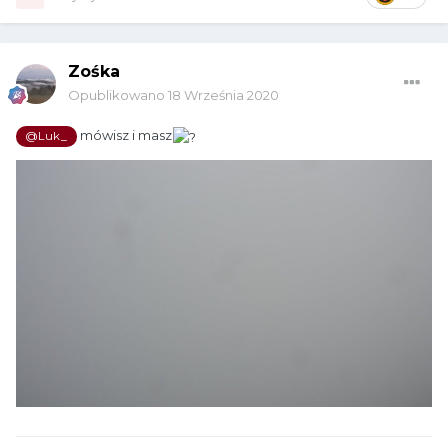
Zośka
Opublikowano
18 Września 2020
mówisz i masz
@Luk_