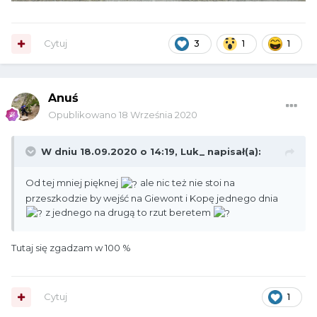
Cytuj
3
1
1
Anuś
Opublikowano
18 Września 2020
W dniu 18.09.2020 o 14:19,
Luk_
napisał(a):
Od tej mniej pięknej
ale nic też nie stoi na
przeszkodzie by wejść na Giewont i Kopę jednego dnia
z jednego na drugą to rzut beretem
Tutaj się zgadzam w 100 %
Cytuj
1