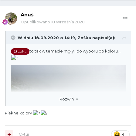
Anuś
Opublikowano
18 Września 2020
W dniu 18.09.2020 o 14:19,
Zośka
napisał(a):
to tak w temacie mgły...do wyboru do koloru...
@Luk_
Rozwiń
Piękne kolory
Cytuj
4