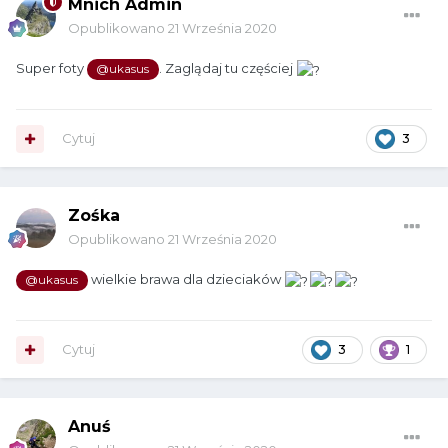
Mnich Admin
Opublikowano
21 Września 2020
Super foty
. Zaglądaj tu częściej
@ukasus
Cytuj
3
Zośka
Opublikowano
21 Września 2020
wielkie brawa dla dzieciaków
@ukasus
Cytuj
3
1
Anuś