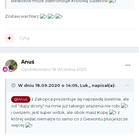
Beskidów może zdetronizuje Królową Sudetów
Zostaw wachlarz
Cytuj
Anuś
Opublikowano
18 Września 2020
W dniu 18.09.2020 o 14:05,
Luk_
napisał(a):
z Zakopca prezentuje się naprawdę świetnie, ale
@Anuś
od "dupy strony" na mnie już takiego wrażenia nie robi
i owszem, jest super widok, ale obok masz Kopę
z
której widać niemalże to samo co z Giewontu plus jeszcze
więcej