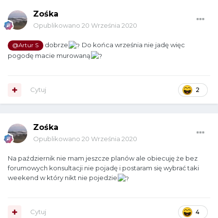
Zośka
Opublikowano
20 Września 2020
dobrze
Do końca września nie jadę więc
@Artur S
pogodę macie murowaną
Cytuj
2
Zośka
Opublikowano
20 Września 2020
Na październik nie mam jeszcze planów ale obiecuję że bez
forumowych konsultacji nie pojadę i postaram się wybrać taki
weekend w który nikt nie pojedzie
Cytuj
4