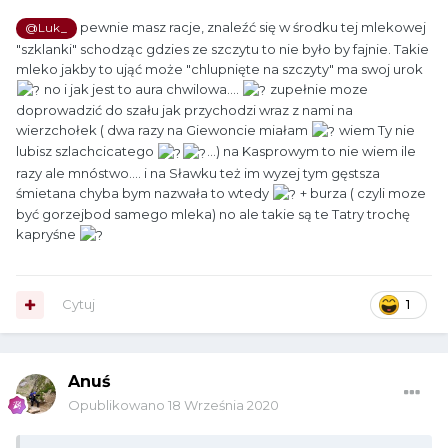
pewnie masz racje, znaleźć się w środku tej mlekowej
@Luk_
"szklanki" schodząc gdzies ze szczytu to nie było by fajnie. Takie
mleko jakby to ująć może "chlupnięte na szczyty" ma swoj urok
no i jak jest to aura chwilowa....
zupełnie moze
doprowadzić do szału jak przychodzi wraz z nami na
wierzchołek ( dwa razy na Giewoncie miałam
wiem Ty nie
lubisz szlachcicatego
...) na Kasprowym to nie wiem ile
razy ale mnóstwo.... i na Sławku też im wyzej tym gęstsza
śmietana chyba bym nazwała to wtedy
+ burza ( czyli moze
być gorzejbod samego mleka) no ale takie są te Tatry trochę
kapryśne
Cytuj
1
Anuś
Opublikowano
18 Września 2020