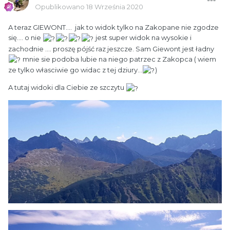
Opublikowano
18 Września 2020
A teraz GIEWONT.... jak to widok tylko na Zakopane nie zgodze
się.... o nie
jest super widok na wysokie i
zachodnie .... proszę pójść raz jeszcze. Sam Giewont jest ładny
mnie sie podoba lubie na niego patrzec z Zakopca ( wiem
ze tylko własciwie go widac z tej dziury...
)
A tutaj widoki dla Ciebie ze szczytu