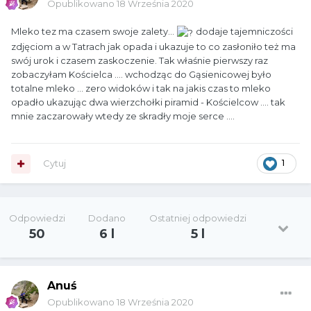
Opublikowano
18 Września 2020
Mleko tez ma czasem swoje zalety...
dodaje tajemniczości
zdjęciom a w Tatrach jak opada i ukazuje to co zasłoniło też ma
swój urok i czasem zaskoczenie. Tak właśnie pierwszy raz
zobaczyłam Kościelca .... wchodząc do Gąsienicowej było
totalne mleko ... zero widoków i tak na jakis czas to mleko
opadło ukazując dwa wierzchołki piramid - Kościelcow .... tak
mnie zaczarowały wtedy ze skradły moje serce ....
Cytuj
1
Odpowiedzi
Dodano
Ostatniej odpowiedzi
50
6 l
5 l
Anuś
Opublikowano
18 Września 2020