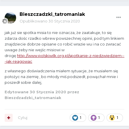
Bieszczadzki_tatromaniak
Opublikowano
30 Stycznia 2020
jak już sie spotka misia to nie oznacza, że zaatakuje, to się
zdarza dośc rzadko wbrew powszechnej opinii, pod tym linkiem
znajdziecie dobrze opisane co robić wrazie wu i na co zwracać
uwage żeby nie wejśc misiowi w
drogę
http://www.polskiwilk.org.pl/spotkanie-z-niedzwiedziem--
-jak-reagowac
z własnego doświadczenia miałem sytuacje, że musiałem się
położyc na ziemię , bo młody miś podszedł, powąchał mnie i
poszedł sobie dalej,
Edytowane
30 Stycznia 2020
przez
Bieszdzadzki_tatromaniak
Cytuj
1
1
1