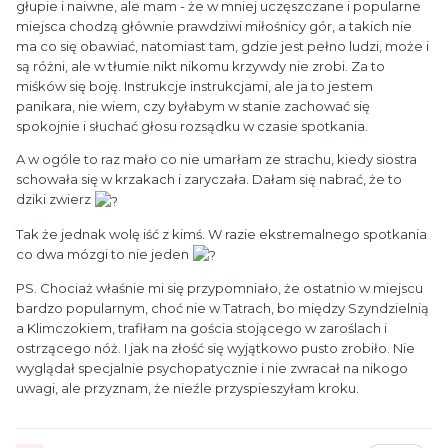
głupie i naiwne, ale mam - że w mniej uczęszczane i popularne
miejsca chodzą głównie prawdziwi miłośnicy gór, a takich nie
ma co się obawiać, natomiast tam, gdzie jest pełno ludzi, może i
są różni, ale w tłumie nikt nikomu krzywdy nie zrobi. Za to
miśków się boję. Instrukcje instrukcjami, ale ja to jestem
panikara, nie wiem, czy byłabym w stanie zachować się
spokojnie i słuchać głosu rozsądku w czasie spotkania.
A w ogóle to raz mało co nie umarłam ze strachu, kiedy siostra
schowała się w krzakach i zaryczała. Dałam się nabrać, że to
dziki zwierz
Tak że jednak wolę iść z kimś. W razie ekstremalnego spotkania
co dwa mózgi to nie jeden
PS. Chociaż właśnie mi się przypomniało, że ostatnio w miejscu
bardzo popularnym, choć nie w Tatrach, bo między Szyndzielnią
a Klimczokiem, trafiłam na gościa stojącego w zaroślach i
ostrzącego nóż. I jak na złość się wyjątkowo pusto zrobiło. Nie
wyglądał specjalnie psychopatycznie i nie zwracał na nikogo
uwagi, ale przyznam, że nieźle przyspieszyłam kroku.