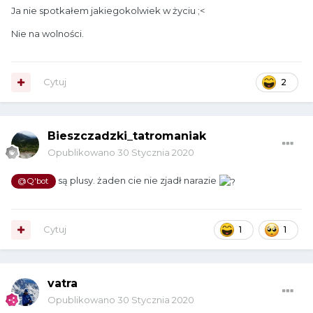
Ja nie spotkałem jakiegokolwiek w życiu ;<
Nie na wolności.
Cytuj
2
Bieszczadzki_tatromaniak
Opublikowano
30 Stycznia 2020
są plusy. żaden cie nie zjadł narazie
@Q'bot
Cytuj
1
1
vatra
Opublikowano
30 Stycznia 2020