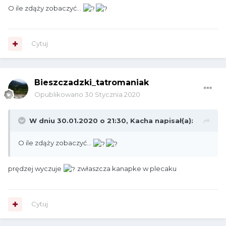
O ile zdąży zobaczyć...
Cytuj
Bieszczadzki_tatromaniak
Opublikowano
30 Stycznia 2020
W dniu 30.01.2020 o 21:30,
Kacha
napisał(a):
O ile zdąży zobaczyć...
prędzej wyczuje
zwłaszcza kanapke w plecaku
Cytuj