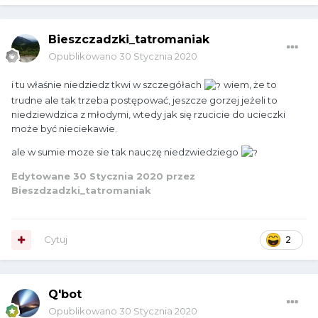
Bieszczadzki_tatromaniak
Opublikowano
30 Stycznia 2020
i tu właśnie niedziedz tkwi w szczegółach
wiem, że to
trudne ale tak trzeba postępować, jeszcze gorzej jeżeli to
niedziewdzica z młodymi, wtedy jak się rzucicie do ucieczki
może być nieciekawie.
ale w sumie moze sie tak nauczę niedzwiedziego
Edytowane
30 Stycznia 2020
przez
Bieszdzadzki_tatromaniak
Cytuj
2
Q'bot
Opublikowano
30 Stycznia 2020