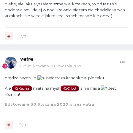
glebę, ale jak usłyszałam szmery w krzakach, to od razu się
poderwalam i dalej w nogi. Pewnie nic tam nie chodziło w tych
krzakach, ale wiecie jak to jest...strach ma wielkie oczy
:)
Cytuj
vatra
Opublikowano
30 Stycznia 2020
prędzej wyczuje
zwłaszcza kanapke w plecaku
Ale
miała na myśli
a nie misia
Jest
@Kacha
@Q'bot
różnica!
Edytowane
30 Stycznia 2020
przez vatra
Cytuj