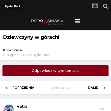
Hyde Park
Dziewczyny w górach!
Przez Gość
1 Listopada 2019
w
Hyde Park
Odpowiedz w tym temacie
POPRZEDNIA
Strona 2 z 4
DALEJ
vatra