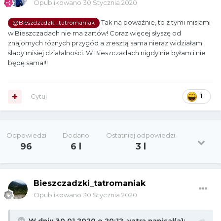
Opublikowano
30 Stycznia 2020
Tak na poważnie, to z tymi misiami
@Bieszdzadzki_tatromaniak
w Bieszczadach nie ma żartów! Coraz więcej słyszę od
znajomych różnych przygód a zresztą sama nieraz widziałam
ślady misiej działalności. W Bieszczadach nigdy nie byłam i nie
będę sama!!!
Cytuj
1
Odpowiedzi
Dodano
Ostatniej odpowiedzi
96
6 l
3 l
Bieszczadzki_tatromaniak
Opublikowano
30 Stycznia 2020
W dniu 30.01.2020 o 20:12,
vatra
napisał(a):