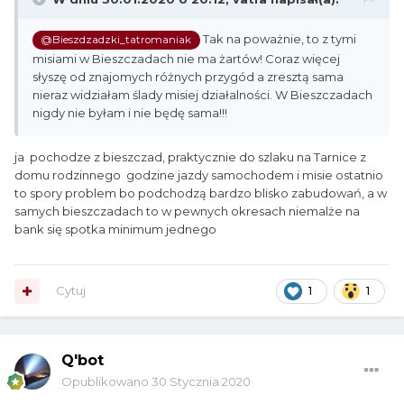
Tak na poważnie, to z tymi
@Bieszdzadzki_tatromaniak
misiami w Bieszczadach nie ma żartów! Coraz więcej
słyszę od znajomych różnych przygód a zresztą sama
nieraz widziałam ślady misiej działalności. W Bieszczadach
nigdy nie byłam i nie będę sama!!!
ja pochodze z bieszczad, praktycznie do szlaku na Tarnice z
domu rodzinnego godzine jazdy samochodem i misie ostatnio
to spory problem bo podchodzą bardzo blisko zabudowań, a w
samych bieszczadach to w pewnych okresach niemalże na
bank się spotka minimum jednego
Cytuj
1
1
Q'bot
Opublikowano
30 Stycznia 2020