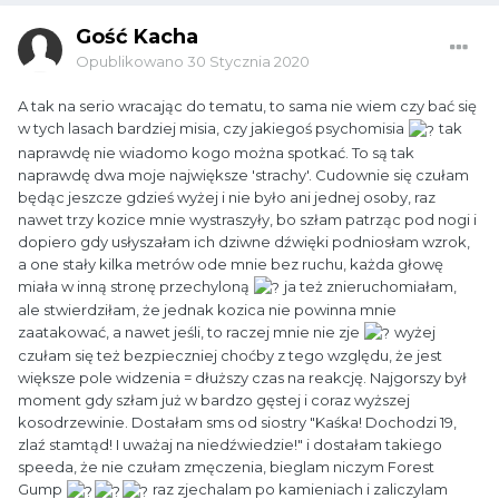
Gość Kacha
Opublikowano
30 Stycznia 2020
A tak na serio wracając do tematu, to sama nie wiem czy bać się
w tych lasach bardziej misia, czy jakiegoś psychomisia
tak
naprawdę nie wiadomo kogo można spotkać. To są tak
naprawdę dwa moje największe 'strachy'. Cudownie się czułam
będąc jeszcze gdzieś wyżej i nie było ani jednej osoby, raz
nawet trzy kozice mnie wystraszyły, bo szłam patrząc pod nogi i
dopiero gdy usłyszałam ich dziwne dźwięki podniosłam wzrok,
a one stały kilka metrów ode mnie bez ruchu, każda głowę
miała w inną stronę przechyloną
ja też znieruchomiałam,
ale stwierdziłam, że jednak kozica nie powinna mnie
zaatakować, a nawet jeśli, to raczej mnie nie zje
wyżej
czułam się też bezpieczniej choćby z tego względu, że jest
większe pole widzenia = dłuższy czas na reakcję. Najgorszy był
moment gdy szłam już w bardzo gęstej i coraz wyższej
kosodrzewinie. Dostałam sms od siostry "Kaśka! Dochodzi 19,
zlaź stamtąd! I uważaj na niedźwiedzie!" i dostałam takiego
speeda, że nie czułam zmęczenia, bieglam niczym Forest
Gump
raz zjechalam po kamieniach i zaliczylam