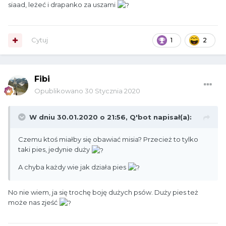
siaad, leżeć i drapanko za uszami
Cytuj
1
2
Fibi
Opublikowano
30 Stycznia 2020
W dniu 30.01.2020 o 21:56,
Q'bot
napisał(a):
Czemu ktoś miałby się obawiać misia? Przecież to tylko
taki pies, jedynie duży
A chyba każdy wie jak działa pies
No nie wiem, ja się trochę boję dużych psów. Duży pies też
może nas zjeść