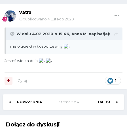
vatra
Opublikowano
4 Lutego 2020
W dniu 4.02.2020 o 15:46,
Anna M.
napisał(a):
misio uciekł w kosodrzewiny
Jesteś wielka Ania!
Cytuj
1
POPRZEDNIA
Strona 2 z 4
DALEJ
Dołącz do dyskusji