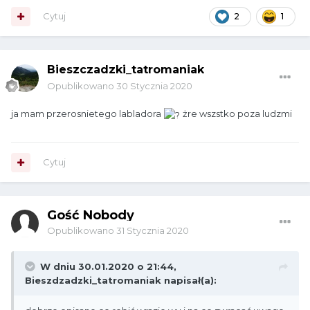
Cytuj
2
1
Bieszczadzki_tatromaniak
Opublikowano
30 Stycznia 2020
ja mam przerosnietego labladora
żre wszstko poza ludzmi
Cytuj
Gość Nobody
Opublikowano
31 Stycznia 2020
W dniu 30.01.2020 o 21:44,
Bieszdzadzki_tatromaniak
napisał(a):