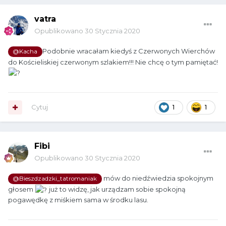
vatra
Opublikowano
30 Stycznia 2020
Podobnie wracałam kiedyś z Czerwonych Wierchów
@Kacha
do Kościeliskiej czerwonym szlakiem!!! Nie chcę o tym pamiętać!
Cytuj
1
1
Fibi
Opublikowano
30 Stycznia 2020
mów do niedźwiedzia spokojnym
@Bieszdzadzki_tatromaniak
głosem
już to widzę, jak urządzam sobie spokojną
pogawędkę z miśkiem sama w środku lasu.