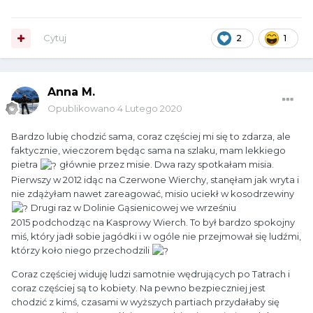
Cytuj
2
1
Anna M.
Opublikowano
4 Lutego 2020
Bardzo lubię chodzić sama, coraz częściej mi się to zdarza, ale
faktycznie, wieczorem będąc sama na szlaku, mam lekkiego
pietra
głównie przez misie. Dwa razy spotkałam misia.
Pierwszy w 2012 idąc na Czerwone Wierchy, stanęłam jak wryta i
nie zdążyłam nawet zareagować, misio uciekł w kosodrzewiny
Drugi raz w Dolinie Gąsienicowej we wrześniu
2015 podchodząc na Kasprowy Wierch. To był bardzo spokojny
miś, który jadł sobie jagódki i w ogóle nie przejmował się ludźmi,
którzy koło niego przechodzili
Coraz częściej widuję ludzi samotnie wędrujących po Tatrach i
coraz częściej są to kobiety. Na pewno bezpieczniej jest
chodzić z kimś, czasami w wyższych partiach przydałaby się