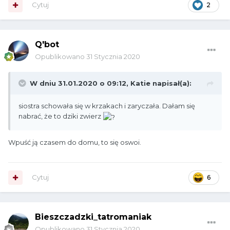
Cytuj
2
Q'bot
Opublikowano
31 Stycznia 2020
W dniu 31.01.2020 o 09:12,
Katie
napisał(a):
siostra schowała się w krzakach i zaryczała. Dałam się
nabrać, że to dziki zwierz
Wpuść ją czasem do domu, to się oswoi.
Cytuj
6
Bieszczadzki_tatromaniak
Opublikowano
31 Stycznia 2020