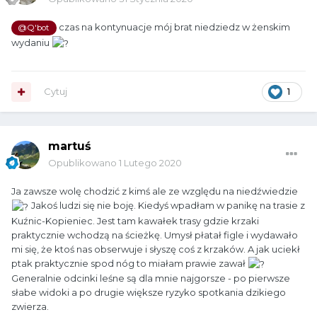
czas na kontynuacje mój brat niedziedz w żenskim
@Q'bot
wydaniu
Cytuj
1
martuś
Opublikowano
1 Lutego 2020
Ja zawsze wolę chodzić z kimś ale ze względu na niedźwiedzie
Jakoś ludzi się nie boję. Kiedyś wpadłam w panikę na trasie z
Kuźnic-Kopieniec. Jest tam kawałek trasy gdzie krzaki
praktycznie wchodzą na ścieżkę. Umysł płatał figle i wydawało
mi się, że ktoś nas obserwuje i słyszę coś z krzaków. A jak uciekł
ptak praktycznie spod nóg to miałam prawie zawał
Generalnie odcinki leśne są dla mnie najgorsze - po pierwsze
słabe widoki a po drugie większe ryzyko spotkania dzikiego
zwierza.