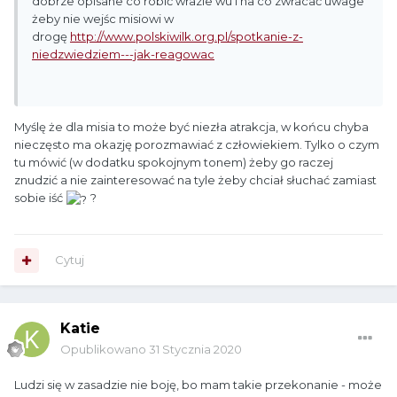
dobrze opisane co robić wrazie wu i na co zwracać uwage
żeby nie wejśc misiowi w
drogę
http://www.polskiwilk.org.pl/spotkanie-z-
niedzwiedziem---jak-reagowac
Myślę że dla misia to może być niezła atrakcja, w końcu chyba
nieczęsto ma okazję porozmawiać z człowiekiem. Tylko o czym
tu mówić (w dodatku spokojnym tonem) żeby go raczej
znudzić a nie zainteresować na tyle żeby chciał słuchać zamiast
sobie iść
?
Cytuj
Katie
Opublikowano
31 Stycznia 2020
Ludzi się w zasadzie nie boję, bo mam takie przekonanie - może