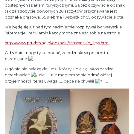
dostępnych szlakami turystycznymi. Są też oczywiście odznaki i
tak za zdobycie dowolnych 20 szczytów przyznawana jest
odznaka brązowa, 35 srebrna i wszystkich 55 oczywiście złota.
Nie będę się już nad tym nadmiernie rozpisywał bo wszystkie
informacje i regulamin każdy może znaleźć sobie na stronie
http://www.pttkhts.hg.pl/odznaki/tatrzanskie_2tys.html
Od siebie mogę tylko dodać, że odznaki są po prostu
przepiękne
.
Ogólnie nie należę do ludzi, którzy lubią się jakoś bardzo
przechwalać
ale ..... nie mogłem sobie odmówić tej
przyjemności i teraz uwaga ..... będę się chwalił
......