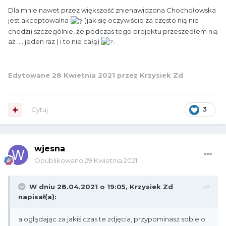
Dla mnie nawet przez większość znienawidzona Chochołowska
jest akceptowalna
(jak się oczywiście za często nią nie
chodzi) szczególnie, że podczas tego projektu przeszedłem nią
aż .... jeden raz ( i to nie całą)
.
Edytowane
28 Kwietnia 2021
przez Krzysiek Zd
Cytuj
3
wjesna
Opublikowano
29 Kwietnia 2021
W dniu 28.04.2021 o 19:05,
Krzysiek Zd
napisał(a):
a oglądając za jakiś czas te zdjęcia, przypominasz sobie o