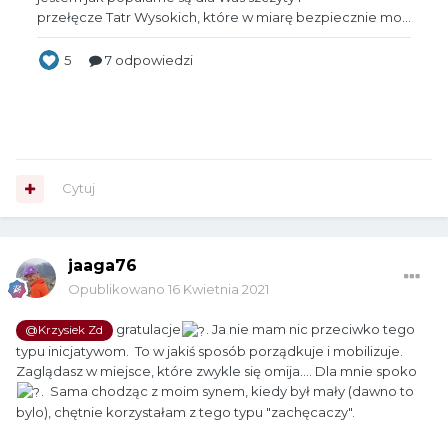
Cytuj
jaaga76
Opublikowano
16 Kwietnia 2021
gratulacje
. Ja nie mam nic przeciwko tego
@Krzysiek Zd
typu inicjatywom. To w jakiś sposób porządkuje i mobilizuje.
Zaglądasz w miejsce, które zwykle się omija.... Dla mnie spoko
. Sama chodząc z moim synem, kiedy był mały (dawno to
bylo), chętnie korzystałam z tego typu "zachęcaczy".