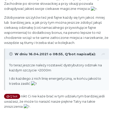
Zachodnie po stronie słowackiej a przy okazji pozwala
odnajdywać jakieś swoje ciekawe magiczne miejsca
.
Zdobywanie szczytów też jest fajne każdy się tym jakoś mniej
lub bardziej jara, a jak przy tym można jeszcze zdobyć jakąś
ciekawą odznakę (coś namacalnego przywołujące fajne
wspomnienia) to dodatkowy bonus, na pewno lepsze to niż
chodzenie wciąż w te same zatłoczone miejsca i narzekanie, że
wszędzie są tłumy i trzeba stać w kolejkach.
W dniu 16.04.2021 o 08:55,
Q'bot
napisał(a):
To teraz jeszcze należy rozstawić dystrybutory odznak na
każdym szczycie >2000m
I do każdego z nich linię energetyczną, w końcu jakoś to
trzeba zasilić
nikt Ci nie każe brać w tym udziału tym bardziej jeśli
@Q'bot
uważasz, że może to narazić nasze piękne Tatry na takie
zniszczenia
.