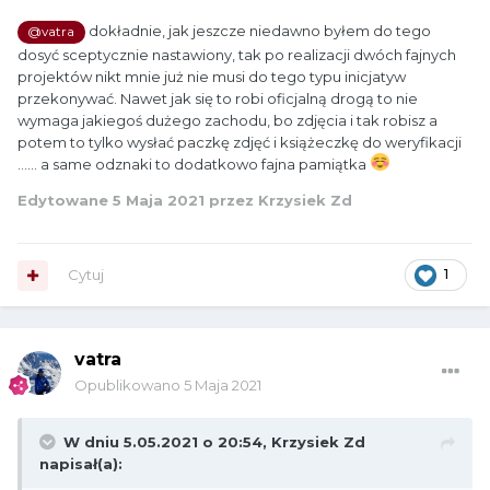
dokładnie, jak jeszcze niedawno byłem do tego
@vatra
dosyć sceptycznie nastawiony, tak po realizacji dwóch fajnych
projektów nikt mnie już nie musi do tego typu inicjatyw
przekonywać. Nawet jak się to robi oficjalną drogą to nie
wymaga jakiegoś dużego zachodu, bo zdjęcia i tak robisz a
potem to tylko wysłać paczkę zdjęć i książeczkę do weryfikacji
...... a same odznaki to dodatkowo fajna pamiątka
Edytowane
5 Maja 2021
przez Krzysiek Zd
Cytuj
1
vatra
Opublikowano
5 Maja 2021
W dniu 5.05.2021 o 20:54,
Krzysiek Zd
napisał(a):