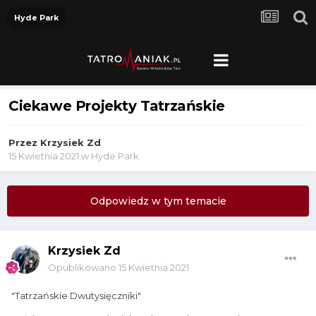
Hyde Park
Ciekawe Projekty Tatrzańskie
Przez
Krzysiek Zd
15 Kwietnia 2021
w
Hyde Park
Odpowiedz w tym temacie
Krzysiek Zd
Opublikowano
15 Kwietnia 2021
"Tatrzańskie Dwutysięczniki"