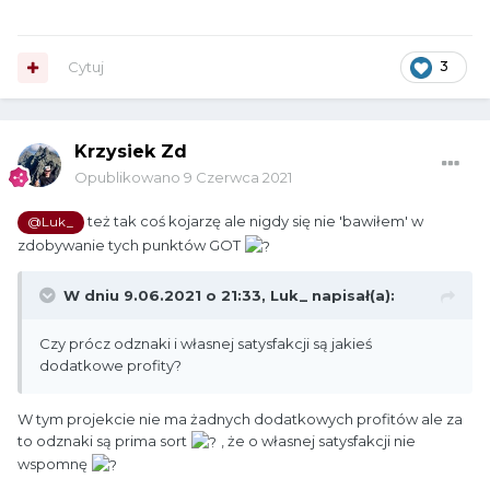
Cytuj
3
Krzysiek Zd
Opublikowano
9 Czerwca 2021
też tak coś kojarzę ale nigdy się nie 'bawiłem' w
@Luk_
zdobywanie tych punktów GOT
W dniu 9.06.2021 o 21:33,
Luk_
napisał(a):
Czy prócz odznaki i własnej satysfakcji są jakieś
dodatkowe profity?
W tym projekcie nie ma żadnych dodatkowych profitów ale za
to odznaki są prima sort
, że o własnej satysfakcji nie
wspomnę