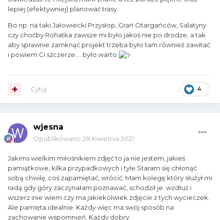
lepiej (efektywniej) planować trasy.
Bo np. na taki Jałowiecki Przysłop, Grań Otargańców, Salatyny
czy choćby Rohatka zawsze mi było jakoś nie po drodze, a tak
aby sprawnie zamknąć projekt trzeba było tam również zawitać
i powiem Ci szczerze.... było warto
Cytuj
4
wjesna
Opublikowano
28 Kwietnia 2021
Jakims wielkim miłośnikiem zdjęć to ja nie jestem, jakieś
pamiątkowe, kilka przypadkowych i tyle.Staram się chłonąć
sobą chwilę, coś zapamiętać, wrócić. Mam kolegę który służył mi
radą gdy góry zaczynałam poznawać, schodził je wzdłuż i
wszerz inie wiem czy ma jakiekolwiek zdjęcie z tych wycieczek.
Ale pamięta idealnie. Każdy więc ma swój sposób na
zachowanie wspomnień. Każdy dobry.