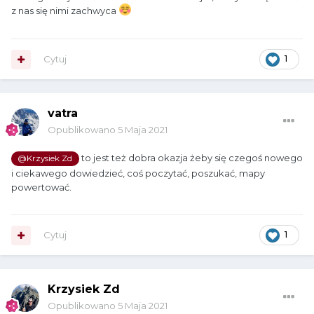
z nas się nimi zachwyca
Cytuj
1
vatra
Opublikowano
5 Maja 2021
to jest też dobra okazja żeby się czegoś nowego
@Krzysiek Zd
i ciekawego dowiedzieć, coś poczytać, poszukać, mapy
powertować.
Cytuj
1
Krzysiek Zd
Opublikowano
5 Maja 2021