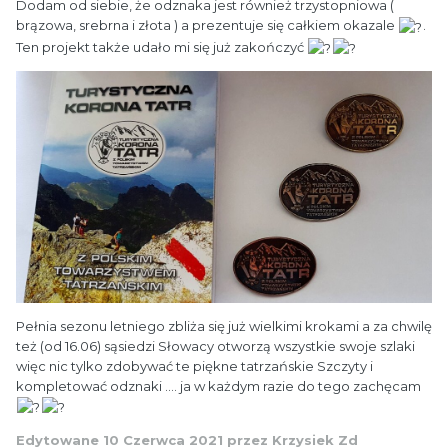
Dodam od siebie, że odznaka jest również trzystopniowa (
brązowa, srebrna i złota ) a prezentuje się całkiem okazale
.
Ten projekt także udało mi się już zakończyć
Pełnia sezonu letniego zbliża się już wielkimi krokami a za chwilę
też (od 16.06) sąsiedzi Słowacy otworzą wszystkie swoje szlaki
więc nic tylko zdobywać te piękne tatrzańskie Szczyty i
kompletować odznaki .... ja w każdym razie do tego zachęcam
Edytowane
10 Czerwca 2021
przez Krzysiek Zd