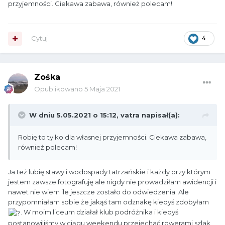
przyjemności. Ciekawa zabawa, również polecam!
Cytuj
4
Zośka
Opublikowano
5 Maja 2021
W dniu 5.05.2021 o 15:12,
vatra
napisał(a):
Robię to tylko dla własnej przyjemności. Ciekawa zabawa,
również polecam!
Ja też lubię stawy i wodospady tatrzańskie i każdy przy którym
jestem zawsze fotografuję ale nigdy nie prowadziłam awidencji i
nawet nie wiem ile jeszcze zostało do odwiedzenia. Ale
przypomniałam sobie że jakąś tam odznakę kiedyś zdobyłam
. W moim liceum działał klub podróżnika i kiedyś
postanowiliśmy w ciągu weekendu przejechać rowerami szlak