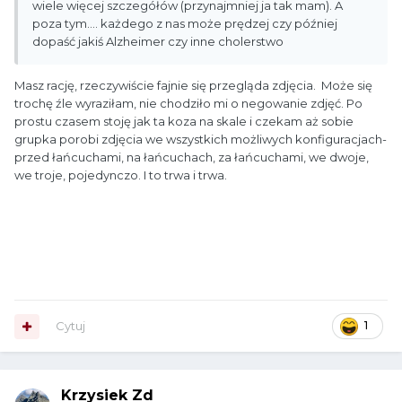
wiele więcej szczegółów (przynajmniej ja tak mam). A
poza tym.... każdego z nas może prędzej czy później
dopaść jakiś Alzheimer czy inne cholerstwo
Masz rację, rzeczywiście fajnie się przegląda zdjęcia. Może się
trochę źle wyraziłam, nie chodziło mi o negowanie zdjęć. Po
prostu czasem stoję jak ta koza na skale i czekam aż sobie
grupka porobi zdjęcia we wszystkich możliwych konfiguracjach-
przed łańcuchami, na łańcuchach, za łańcuchami, we dwoje,
we troje, pojedynczo. I to trwa i trwa.
Cytuj
1
Krzysiek Zd