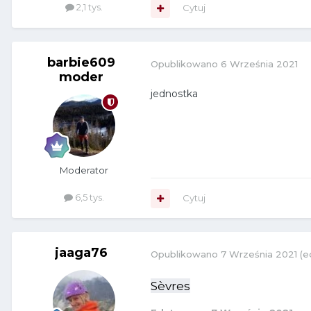
2,1 tys.
Cytuj
barbie609
Opublikowano
6 Września 2021
moder
jednostka
Moderator
6,5 tys.
Cytuj
jaaga76
Opublikowano
7 Września 2021
(e
Sèvres