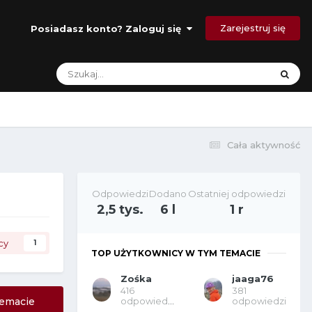
Zarejestruj się
Posiadasz konto? Zaloguj się
Cała aktywność
Odpowiedzi
Dodano
Ostatniej odpowiedzi
2,5 tys.
6 l
1 r
cy
1
TOP UŻYTKOWNICY W TYM TEMACIE
Zośka
jaaga76
416
381
odpowiedzi
odpowiedzi
emacie