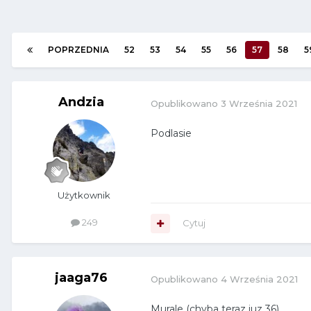
POPRZEDNIA
52
53
54
55
56
57
58
5
Andzia
Opublikowano
3 Września 2021
Podlasie
Użytkownik
249
Cytuj
jaaga76
Opublikowano
4 Września 2021
Murale (chyba teraz juz 36)