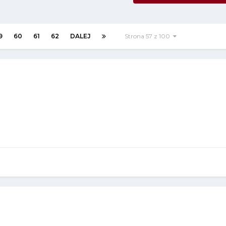
9
60
61
62
DALEJ
Strona 57 z 100