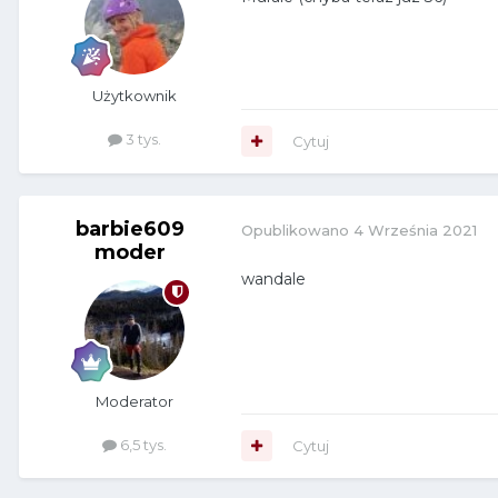
Użytkownik
3 tys.
Cytuj
barbie609
Opublikowano
4 Września 2021
moder
wandale
Moderator
6,5 tys.
Cytuj