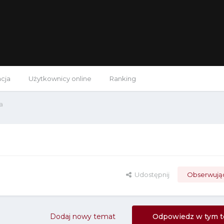
acja
Użytkownicy online
Ranking
a
Udostępnij
Obserwują
Dodaj nowy temat
Odpowiedz w tym t