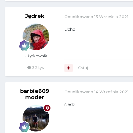
Jędrek
Opublikowano
13 Września 2021
Ucho
Użytkownik
3,2 tys.
Cytuj
barbie609
Opublikowano
14 Września 2021
moder
śledź