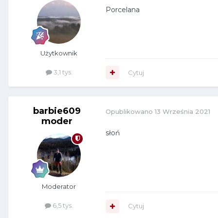
Porcelana
Użytkownik
3,1 tys.
Cytuj
barbie609
Opublikowano
13 Września 2021
moder
słoń
Moderator
6,5 tys.
Cytuj