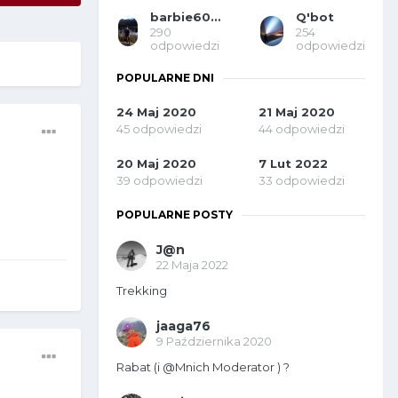
barbie609 moder
Q'bot
290
254
odpowiedzi
odpowiedzi
POPULARNE DNI
24 Maj 2020
21 Maj 2020
45 odpowiedzi
44 odpowiedzi
20 Maj 2020
7 Lut 2022
39 odpowiedzi
33 odpowiedzi
POPULARNE POSTY
J@n
22 Maja 2022
Trekking
jaaga76
9 Października 2020
Rabat (i @Mnich Moderator ) ?