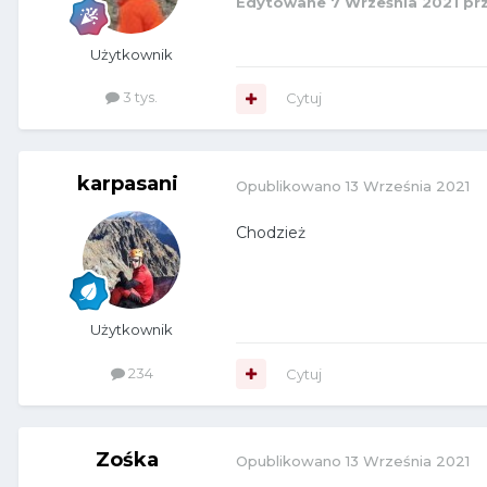
Edytowane
7 Września 2021
prz
Użytkownik
3 tys.
Cytuj
karpasani
Opublikowano
13 Września 2021
Chodzież
Użytkownik
234
Cytuj
Zośka
Opublikowano
13 Września 2021