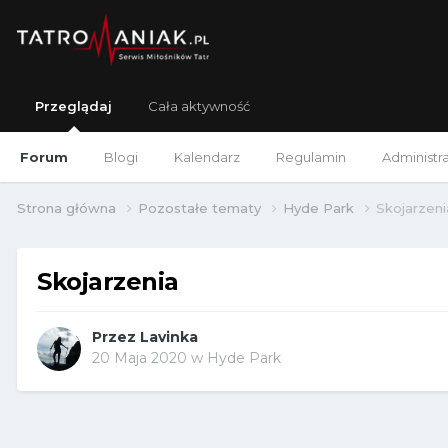
Przeglądaj
Cała aktywność
Forum
Blogi
Kalendarz
Regulamin
Administr
Strona główna
Pozostałe tematy
Hyde Park
Skojarzeni
Skojarzenia
Przez
Lavinka
20 Maja 2020
w
Hyde Park