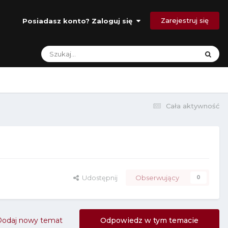
Zarejestruj się
Posiadasz konto? Zaloguj się
Cała aktywność
Udostępnij
Obserwujący
0
Dodaj nowy temat
Odpowiedz w tym temacie