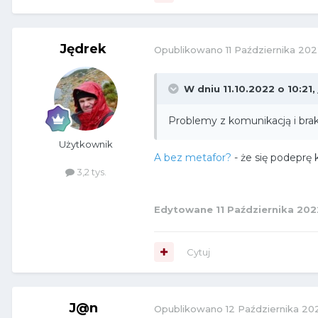
Jędrek
Opublikowano
11 Października 20
W dniu 11.10.2022 o 10:21,
Problemy z komunikacją i brak
Użytkownik
A bez metafor?
- że się podeprę
3,2 tys.
Edytowane
11 Października 202
Cytuj
J@n
Opublikowano
12 Października 20