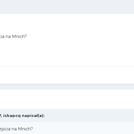
cia na Mnich?
7,
iskapcq
napisał(a):
ejścia na Mnich?