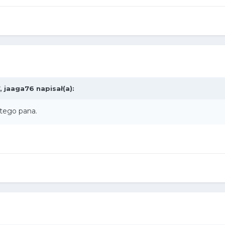
7,
jaaga76
napisał(a):
 tego pana.