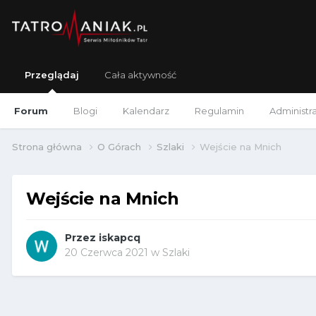
Przeglądaj
Cała aktywność
Forum
Blogi
Kalendarz
Regulamin
Administr
Strona główna
O Górach
Szlaki
Wejście na Mnich
Wejście na Mnich
Przez
iskapcq
20 Czerwca 2021
w
Szlaki