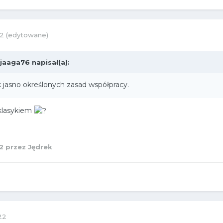
22
(edytowane)
jaaga76
napisał(a):
 jasno określonych zasad współpracy.
 klasykiem
2
przez Jędrek
22