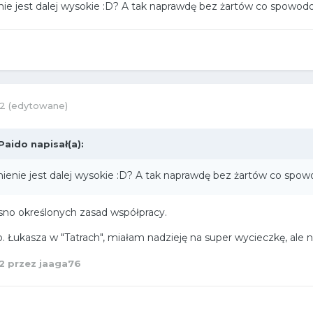
ie jest dalej wysokie :D? A tak naprawdę bez żartów co spowod
22
(edytowane)
Paido
napisał(a):
ienie jest dalej wysokie :D? A tak naprawdę bez żartów co spo
asno określonych zasad współpracy.
 Łukasza w "Tatrach", miałam nadzieję na super wycieczkę, ale ni
2
przez jaaga76