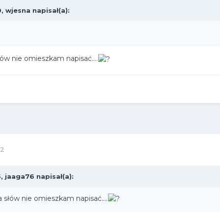
0,
wjesna
napisał(a):
słów nie omieszkam napisać....
22
5,
jaaga76
napisał(a):
ka słów nie omieszkam napisać....