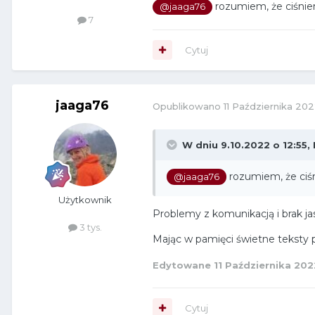
rozumiem, że ciśnien
@jaaga76
7
Cytuj
jaaga76
Opublikowano
11 Października 20
W dniu 9.10.2022 o 12:55,
rozumiem, że ciśn
@jaaga76
Użytkownik
Problemy z komunikacją i brak j
3 tys.
Mając w pamięci świetne teksty p.
Edytowane
11 Października 202
Cytuj