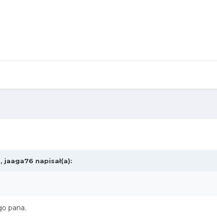
0,
jaaga76
napisał(a):
go pana.