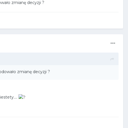
owało zmianę decyzji ?
wodowało zmianę decyzji ?
estety....