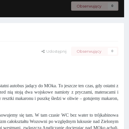
Obserwujący
0
Udostępnij
Obserwujący
0
atni autobus jadący do MOka. To jeszcze ten czas, gdy ostatni z
zed nią stoją dwa wojskowe namioty z pryczami, materacami i
 resztki makaronu i puszkę śledzi w oliwie – gotujemy makaron,
sowujemy się tam. W tam czasie WC bez water to trójkabinowa
ywizm całokształtu Wozowni po względnym luksusie nad Zielonym
ni westmani, zwłaszcza Angliczanie docierając nad MOko achali,