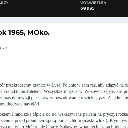
ARZY
WYŚWIETLEŃ
68 935
ok 1965, MOko.
2020
ór przekraczamy granicę w Łysej Polanie w sam raz, aby zdążyć na ost
l FranzHiltonHotelem. Wszystkie miejsca w Wozowni zajęte, ale pr
a nas do rewizji plecaków w poszukiwaniu resztek spyży. Znajdujemy
my dręczący nas głód.
kiem Franciszka (śpicie od do wskazywane palcem na pryczy) rozta
odziennie przed południem sporą porcją chloru (maski włóż!). Prymit
cza nie tylko MOko, ale i Tatry. Zabawne, w tamtych czasach nielicz