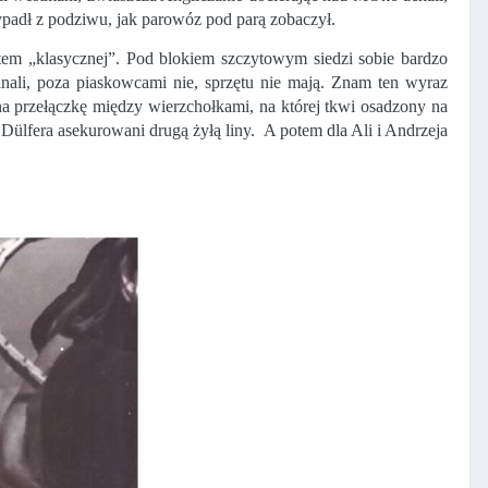
ypadł z podziwu, jak parowóz pod parą zobaczył.
ntem „klasycznej”. Pod blokiem szczytowym siedzi sobie bardzo
nali, poza piaskowcami nie, sprzętu nie mają. Znam ten wyraz
 przełączkę między wierzchołkami, na której tkwi osadzony na
Dülfera asekurowani drugą żyłą liny.
A potem dla Ali i Andrzeja