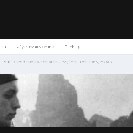
cja
Użytkownicy online
Ranking
Tritri
Rodzinne wspinanie – część IV. Rok 1965, MOko.