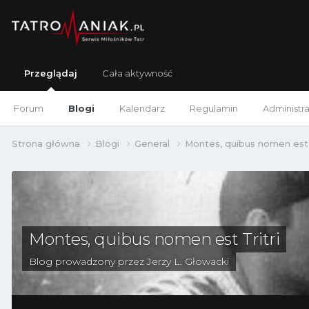
Przeglądaj
Cała aktywność
Forum
Blogi
Kalendarz
Regulamin
Administra
Strona główna
Blogi
General
Montes, quibus nomen est 
Montes, quibus nomen est Tritri
Blog prowadzony przez
Jerzy L. Głowacki