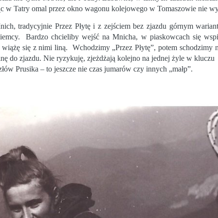
 jadąc w Tatry omal przez okno wagonu kolejowego w Tomaszowie nie w
Mnich, tradycyjnie Przez Płytę i z zejściem bez zjazdu górnym waria
Niemcy.
Bardzo chcieliby wejść na Mnicha, w piaskowcach się wspi
wiążę się z nimi liną.
Wchodzimy „Przez Płytę”, potem schodzimy na
ę do zjazdu. Nie ryzykuję, zjeżdżają kolejno na jednej żyle w kluczu
złów Prusika – to jeszcze nie czas jumarów czy innych „małp”.