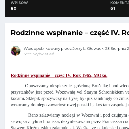
WPISÓW
KOMENT
80
61
Rodzinne wspinanie – część IV. R
Wpis opublikowany przez
Jerzy L. Głowacki
23 Sierpnia 
5 559 wyświetleń
Rodzinne wspinanie – część IV. Rok 1965, MOko.
Opuszczamy niespiesznie
gościnną Brnčalkę i pod wiecz
przystanków jest przed Wozownią vel Starym Schroniskiem ve
kocami. Sklepik spożywczy na Łysej był już zamknięty co zmusz
wrzucamy do niego zawartość owej puszki i jakoś tam zaspokaja
Rano załatwiamy noclegi w Wozowni i pod czujnym o
sławojka z tyłu schroniska, dezynfekowana przez Franciszka c
Stawem Kieżmarskim załamuje tak Wieśka, ze pakuje się i opusz