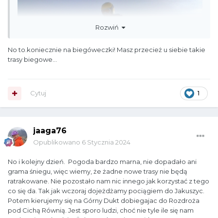
Rozwiń
No to.koniecznie na biegóweczki! Masz przecież u siebie takie
trasy biegowe...
Cytuj
1
jaaga76
tak na dobry początek bo ja już od wielu lat nie stałem na
deskach
Opublikowano
6 Stycznia 2024
No i kolejny dzień. Pogoda bardzo marna, nie dopadało ani
grama śniegu, więc wiemy, że żadne nowe trasy nie będą
ratrakowane. Nie pozostało nam nic innego jak korzystać z tego
co się da. Tak jak wczoraj dojeżdżamy pociągiem do Jakuszyc.
Potem kierujemy się na Górny Dukt dobiegajac do Rozdroża
pod Cichą Równią. Jest sporo ludzi, choć nie tyle ile się nam