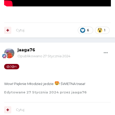
Cytuj
6
1
jaaga76
Opublikowano
27 Stycznia 2024
@J@n
Wow! Pięknie Młodzież jedzie
! ŚWIETNA trasa!
Edytowane
27 Stycznia 2024
przez jaaga76
Cytuj