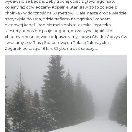
wydawało ze będzie. Żeby trochę uciec z głównego nurtu
kolejny raz odwiedzamy Kopalnię Stanisław (to to zdjęcie z
choinką - widoczność na 50 metrów). Dalej nasza droga wiedzie
tradycyjnie do Orla, gdzie trafiamy na ognisko i koncert
biegowej kapeli. Robi się mała polsko-czeska imprezka.
Niestety atmosferę psuje pogoda, bo zaczyna siąpić. Nie
chcemy zmoknąć, wiec odpuszczamy znowu Chatkę Gorzystów
i wracamy tzw. Trasą Spacerową na Polanę Jakuszycka.
Zegarek pokazuje 18 km. Chyba na dziś straczy....