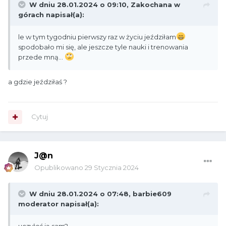
W dniu 28.01.2024 o 09:10,
Zakochana w
górach
napisał(a):
le w tym tygodniu pierwszy raz w życiu jeździłam
spodobało mi się, ale jeszcze tyle nauki i trenowania
przede mną...
a gdzie jeździłaś ?
Cytuj
J@n
Opublikowano
29 Stycznia 2024
W dniu 28.01.2024 o 07:48,
barbie609
moderator
napisał(a):