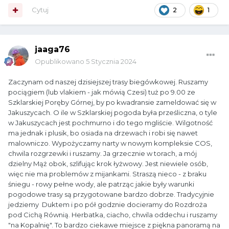
Cytuj
2
1
jaaga76
Opublikowano
5 Stycznia 2024
Zaczynam od naszej dzisiejszej trasy biegówkowej. Ruszamy
pociągiem (lub vlakiem - jak mówią Czesi) tuż po 9.00 ze
Szklarskiej Poręby Górnej, by po kwadransie zameldować się w
Jakuszycach. O ile w Szklarskiej pogoda była prześliczna, o tyle
w Jakuszycach jest pochmurno i do tego mgliście. Wilgotność
ma jednak i plusik, bo osiada na drzewach i robi się nawet
malowniczo. Wypożyczamy narty w nowym kompleksie COS,
chwila rozgrzewki i ruszamy. Ja grzecznie w torach, a mój
dzielny Mąż obok, szlifując krok łyżwowy. Jest niewiele osób,
więc nie ma problemów z mijankami. Straszą nieco - z braku
śniegu - rowy pełne wody, ale patrząc jakie były warunki
pogodowe trasy są przygotowane bardzo dobrze. Tradycyjnie
jedziemy Duktem i po pół godznie docieramy do Rozdroża
pod Cichą Równią. Herbatka, ciacho, chwila oddechu i ruszamy
"na Kopalnię". To bardzo ciekawe miejsce z piękna panoramą na