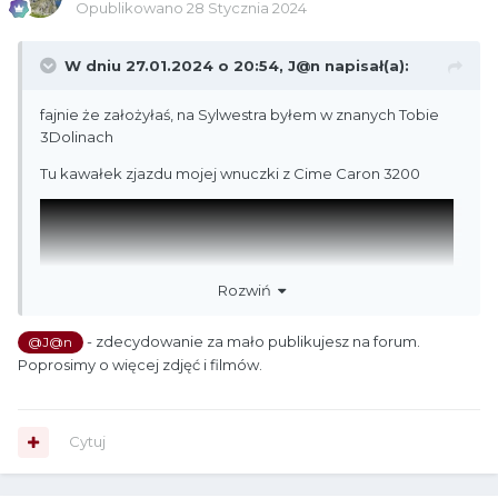
Opublikowano
28 Stycznia 2024
W dniu 27.01.2024 o 20:54,
J@n
napisał(a):
fajnie że założyłaś, na Sylwestra byłem w znanych Tobie
3Dolinach
Tu kawałek zjazdu mojej wnuczki z Cime Caron 3200
Rozwiń
- zdecydowanie za mało publikujesz na forum.
@J@n
Poprosimy o więcej zdjęć i filmów.
Cytuj