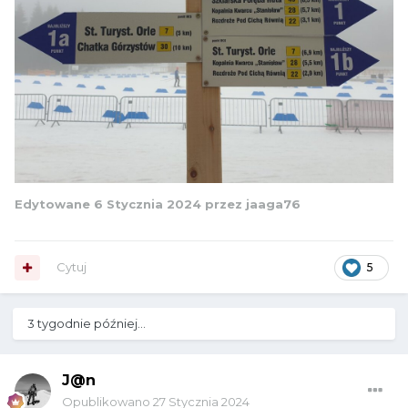
Edytowane
6 Stycznia 2024
przez jaaga76
Cytuj
5
3 tygodnie później...
J@n
Opublikowano
27 Stycznia 2024