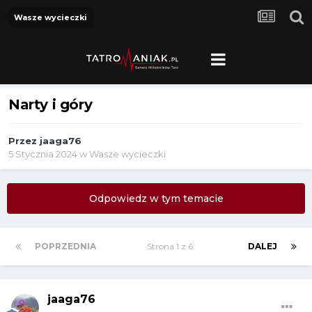
Wasze wycieczki
Narty i góry
Przez
jaaga76
5 Stycznia 2024
w
Wasze wycieczki
Odpowiedz w tym temacie
POPRZEDNIA
Strona 1 z 6
DALEJ
jaaga76