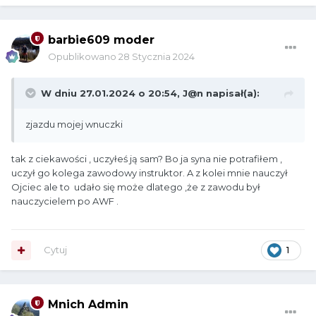
barbie609 moder
Opublikowano
28 Stycznia 2024
W dniu 27.01.2024 o 20:54,
J@n
napisał(a):
zjazdu mojej wnuczki
tak z ciekawości , uczyłeś ją sam? Bo ja syna nie potrafiłem ,
uczył go kolega zawodowy instruktor. A z kolei mnie nauczył
Ojciec ale to udało się może dlatego ,że z zawodu był
nauczycielem po AWF .
Cytuj
1
Mnich Admin