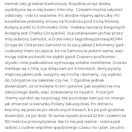
niemal cały grzebiet Karkonoszy. Kopalnia wciąż działa,
wydobywa się w niej kwarc mleczny. Czasami można usłyszeć
odstrzały - robi to wrażenie. Po drodze mijamy apteczkę. Po
kwadransie jesteśmy znowu na Rozdrożu pod Cichą Równią.
Kolejny punkt to Schronisko Orle - mekka narciarzy biegowych
(kolejną jest Chatka Górzystów). Ja postanawiam jechać przez
mój ulubiony Samolot, a Grześ nieco łagodniejsza trasą KGHM.
Droga do Orla przez Samolot to liczacy jakieś 2 kilometry zjad -
cudowny! Mam szczęście, bo na Samolocie jestem sama, więc
mogę sobie pozwolić na szybki zjazd. Dopiero pod koniec
szyszki i inne paskudztwa wymuszają solidne zwolnienie. Grzesiu
melduje się z Orla, a ja dołączam po 5 minutach. Jemy pyszny
miętowy jabłecznik, suszymy się trochę i dumamy, czy wybrać
do Górzystów na naleśniki czy nie...? Zgodnie jednak
stwierdzam, że to kolejne 10 km i pewnie (jak zwykle) nie ma
założonego śladu, więc zostawiamy to na jutro. Poza tym
chemy wyrobić się na pociąg. Nie pozostaje nam już nic innego
jak zmierzać w kierunku Polany Jakuszyckiej. Po dotraciu
kręcimy się jeszcze po okolicznych trasach, bo po pół godzinie
stwierdzić, że już dość. W sumie wyszło ponad 22 km i szaleńcze
150 metrów przewyższenia. Ale to nie jest ważne - ważna jest
radość z cudnie wspólnie spędzonego czasu i no i plan, że jutro