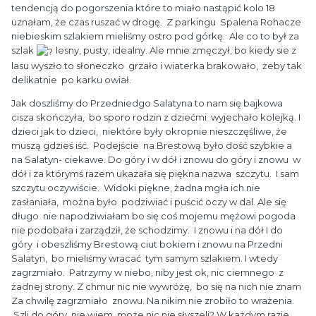
tendencją do pogorszenia które to miało nastąpić kolo 18
uznałam, że czas ruszać w drogę. Z parkingu Spalena Rohacze
niebieskim szlakiem mieliśmy ostro pod górkę. Ale co to był za
szlak
lesny, pusty, idealny. Ale mnie zmęczył, bo kiedy sie z
lasu wyszło to słoneczko grzało i wiaterka brakowało, żeby tak
delikatnie po karku owiał.
Jak doszliśmy do Przedniedgo Salatyna to nam się bajkowa
cisza skończyła, bo sporo rodzin z dziećmi wyjechało kolejką. I
dzieci jak to dzieci, niektóre były okropnie nieszczęśliwe, że
muszą gdzieś iść. Podejście na Brestową było dość szybkie a
na Salatyn- ciekawe. Do góry i w dół i znowu do góry i znowu w
dół i za którymś razem ukazała się piękna nazwa szczytu. I sam
szczytu oczywiście. Widoki piękne, żadna mgła ich nie
zasłaniała, można było podziwiać i puścić oczy w dal. Ale się
długo nie napodziwiałam bo się coś mojemu mężowi pogoda
nie podobała i zarządził, że schodzimy. I znowu i na dół I do
góry i obeszliśmy Brestową ciut bokiem i znowu na Przedni
Salatyn, bo mieliśmy wracać tym samym szlakiem. I wtedy
zagrzmiało. Patrzymy w niebo, niby jest ok, nic ciemnego z
żadnej strony. Z chmur nic nie wywróżę, bo się na nich nie znam
Za chwilę zagrzmiało znowu. Na nikim nie zrobiło to wrażenia.
Szli do góry, nie wiem, może nic nie słyszeli? W każdym razie