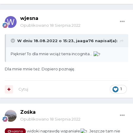
wjesna
Opublikowano
18 Sierpnia 2022
W dniu 18.08.2022 o 15:23,
jaaga76
napisał(a):
Pięknie! To dla mnie wciąż terra incognita...
Dla mnie mnie też. Dopiero poznaję.
Cytuj
1
Zośka
Opublikowano
18 Sierpnia 2022
widoki naprawdę wspaniałe
. Jeszcze tam nie
@wjesna