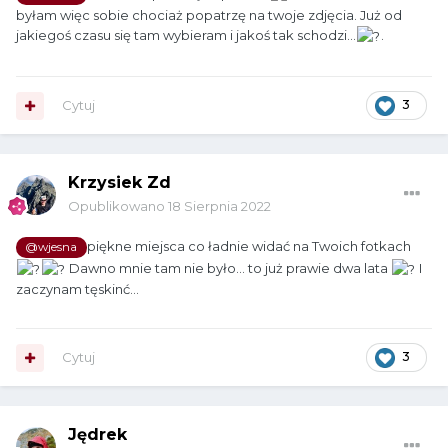
byłam więc sobie chociaż popatrzę na twoje zdjęcia. Już od
jakiegoś czasu się tam wybieram i jakoś tak schodzi...
.
Cytuj
3
Krzysiek Zd
Opublikowano
18 Sierpnia 2022
piękne miejsca co ładnie widać na Twoich fotkach
@wjesna
Dawno mnie tam nie było... to już prawie dwa lata
I
zaczynam tęskinć...
Cytuj
3
Jędrek