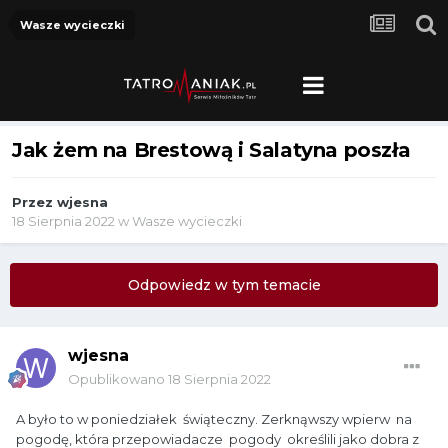
Wasze wycieczki
Jak żem na Brestową i Salatyna poszła
Przez
wjesna
18 Sierpnia 2022
w
Wasze wycieczki
Odpowiedz w tym temacie
wjesna
Opublikowano
18 Sierpnia 2022
A było to w poniedziałek świąteczny. Zerknąwszy wpierw na
pogodę, która przepowiadacze pogody określili jako dobra z