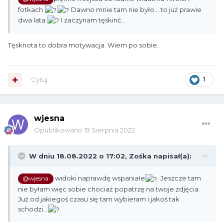
fotkach
Dawno mnie tam nie było... to już prawie
dwa lata
I zaczynam tęskinć...
Tęsknota to dobra motywacja. Wiem po sobie.
Cytuj
1
wjesna
Opublikowano
19 Sierpnia 2022
W dniu 18.08.2022 o 17:02,
Zośka
napisał(a):
widoki naprawdę wspaniałe
. Jeszcze tam
@wjesna
nie byłam więc sobie chociaż popatrzę na twoje zdjęcia.
Już od jakiegoś czasu się tam wybieram i jakoś tak
schodzi...
.