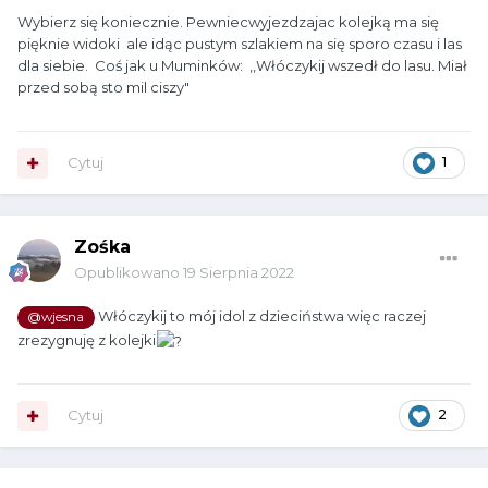
Wybierz się koniecznie. Pewniecwyjezdzajac kolejką ma się
pięknie widoki ale idąc pustym szlakiem na się sporo czasu i las
dla siebie. Coś jak u Muminków: ,,Włóczykij wszedł do lasu. Miał
przed sobą sto mil ciszy"
Cytuj
1
Zośka
Opublikowano
19 Sierpnia 2022
Włóczykij to mój idol z dzieciństwa więc raczej
@wjesna
zrezygnuję z kolejki
Cytuj
2