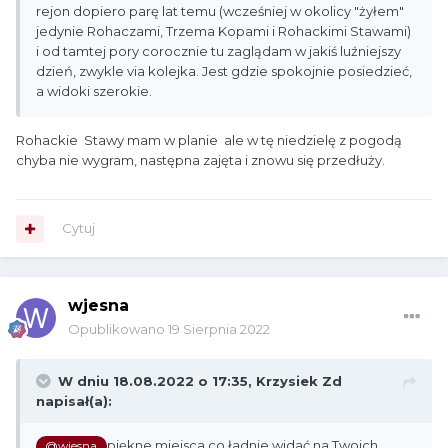
rejon dopiero parę lat temu (wcześniej w okolicy "żyłem"
jedynie Rohaczami, Trzema Kopami i Rohackimi Stawami)
i od tamtej pory corocznie tu zaglądam w jakiś luźniejszy
dzień, zwykle via kolejka. Jest gdzie spokojnie posiedzieć,
a widoki szerokie.
Rohackie Stawy mam w planie ale w tę niedzielę z pogodą
chyba nie wygram, następna zajęta i znowu się przedłuży.
Cytuj
wjesna
Opublikowano
19 Sierpnia 2022
W dniu 18.08.2022 o 17:35,
Krzysiek Zd
napisał(a):
piękne miejsca co ładnie widać na Twoich
@wjesna