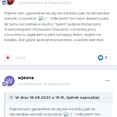
Opublikowano
18 Sierpnia 2022
Pięknie tam i generalnie raczej nie ma tłoku (jak na tatrzańskie
warunki oczywiście
) - "odkryłem" ten rejon dopiero parę
lat temu (wcześniej w okolicy "żyłem" jedynie Rohaczami,
Trzema Kopami i Rohackimi Stawami) i od tamtej pory
corocznie tu zaglądam w jakiś luźniejszy dzień, zwykle via
kolejka. Jest gdzie spokojnie posiedzieć, a widoki szerokie.
Cytuj
2
wjesna
Opublikowano
19 Sierpnia 2022
W dniu 18.08.2022 o 19:15,
Jędrek
napisał(a):
Pięknie tam i generalnie raczej nie ma tłoku (jak na
tatrzańskie warunki oczywiście
) - "odkryłem" ten