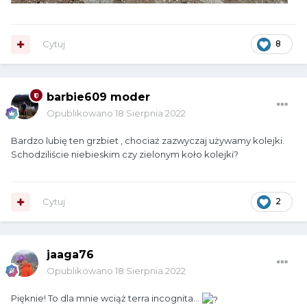
Cytuj
8
barbie609 moder
Opublikowano
18 Sierpnia 2022
Bardzo lubię ten grzbiet , chociaż zazwyczaj używamy kolejki.
Schodziliście niebieskim czy zielonym koło kolejki?
Cytuj
2
jaaga76
Opublikowano
18 Sierpnia 2022
Pięknie! To dla mnie wciąż terra incognita...