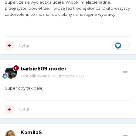
Super, że się wycieczka udała. Widoki mieliście ładne,
przejrzyste powietrze, i widzę też trochę słońca. Dkito wszyscy
zadowoleni, to można robić plany na następne wyprawy .
Cytuj
1
barbie609 moder
Opublikowano
17 Listopada 2021
Super oby tak dalej,
Cytuj
KamilaS