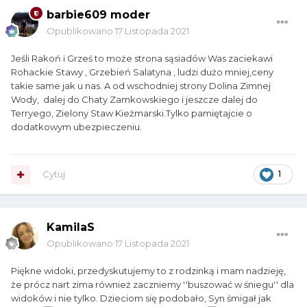
barbie609 moder
Opublikowano
17 Listopada 2021
Jeśli Rakoń i Grześ to może strona sąsiadów Was zaciekawi
Rohackie Stawy , Grzebień Salatyna , ludzi dużo mniej,ceny
takie same jak u nas. A od wschodniej strony Dolina Zimnej
Wody, dalej do Chaty Zamkowskiego i jeszcze dalej do
Terryego, Zielony Staw Kieżmarski.Tylko pamiętajcie o
dodatkowym ubezpieczeniu.
Cytuj
1
KamilaS
Opublikowano
17 Listopada 2021
Piękne widoki, przedyskutujemy to z rodzinką i mam nadzieję,
że prócz nart zima również zaczniemy ''buszować w śniegu'' dla
widoków i nie tylko. Dzieciom się podobało, Syn śmigał jak