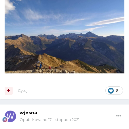
Cytuj
9
wjesna
Opublikowano
17 Listopada 2021