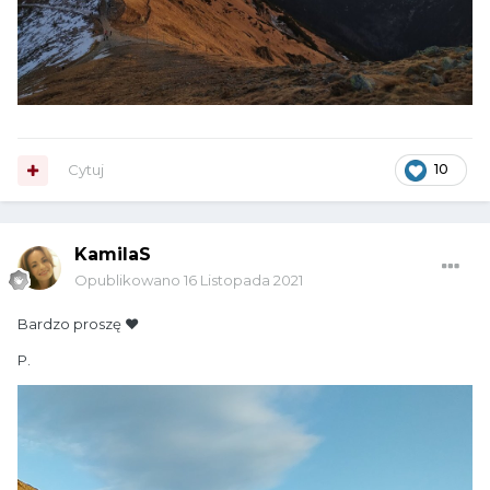
Cytuj
10
KamilaS
Opublikowano
16 Listopada 2021
Bardzo proszę ❤
P.