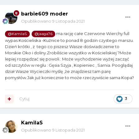
barbie609 moder
Opublikowano
9 Listopada 2021
ma rację całe Czerwone Wierchy full
@KamilaS
@jaaga76
wypas Kościeliska -Kuźnice to ponad 8 godzin czystego marszu.
Dzień krótki , z tego co piszesz Wasze doświadczenie to
Morskie Oko i doliny.Zrobiliście wszystko w Kościeliskiej ?Może
lepiej rozpędzać się powoli.: Może wychodzenie wyżej zacząć
od szczytów w reglu
:
Gęsia Szyja , Kopieniec , Sarnia. Pooglądaj
dział Wasze Wycieczki myślę ,że znajdziesz tam parę
pomysłów.Jak już koniecznie to może rzeczywiście sama Kopa?
Cytuj
3
KamilaS
Opublikowano
9 Listopada 2021