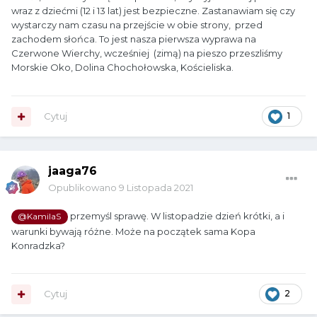
wraz z dziećmi (12 i 13 lat) jest bezpieczne. Zastanawiam się czy
wystarczy nam czasu na przejście w obie strony, przed
zachodem słońca. To jest nasza pierwsza wyprawa na
Czerwone Wierchy, wcześniej (zimą) na pieszo przeszliśmy
Morskie Oko, Dolina Chochołowska, Kościeliska.
Cytuj
1
jaaga76
Opublikowano
9 Listopada 2021
przemyśl sprawę. W listopadzie dzień krótki, a i
@KamilaS
warunki bywają różne. Może na początek sama Kopa
Konradzka?
Cytuj
2