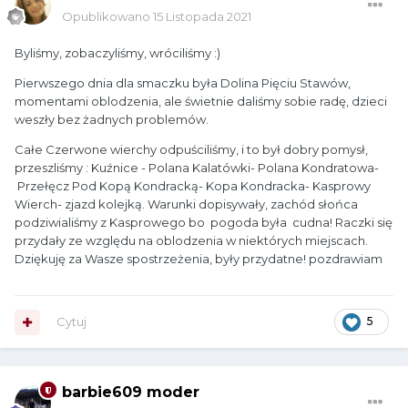
Opublikowano
15 Listopada 2021
Byliśmy, zobaczyliśmy, wróciliśmy
:)
Pierwszego dnia dla smaczku była Dolina Pięciu Stawów,
momentami oblodzenia, ale świetnie daliśmy sobie radę, dzieci
weszły bez żadnych problemów.
Całe Czerwone wierchy odpuściliśmy, i to był dobry pomysł,
przeszliśmy
:
Kuźnice - Polana Kalatówki- Polana Kondratowa-
Przełęcz Pod Kopą Kondracką- Kopa Kondracka- Kasprowy
Wierch- zjazd kolejką. Warunki dopisywały, zachód słońca
podziwialiśmy z Kasprowego bo pogoda była cudna! Raczki się
przydały ze względu na oblodzenia w niektórych miejscach.
Dziękuję za Wasze spostrzeżenia, były przydatne! pozdrawiam
Cytuj
5
barbie609 moder