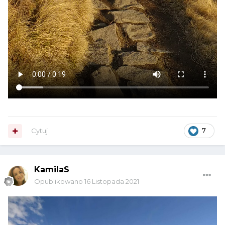
Cytuj
7
KamilaS
Opublikowano
16 Listopada 2021