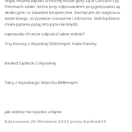
regla, można zajrzeć w trochę niższe góry.Są w Gorcach czy
Pieninach szlaki , które przy odpowiednim przygotowaniu są
atrakcyjne i w zasadzie bezpieczne. Zachęcam do wejścia w
świat śniegu ,oczywiście rozważnie i ostrożnie. Jeśli będziesz
miała pytania pytaj, kto pyta nie błądzi.
naprawdę chcecie odpuścić takie widoki?
Trzy Korony z Wysokiej 1050mnpm. Małe Pieniny
Beskid Sądecki z Wysokiej
Tatry z Wysokiego Wierchu 898mnpm
jak widzisz nie wysoko a fajnie
Edytowane
20 Września 2023
przez barbie609