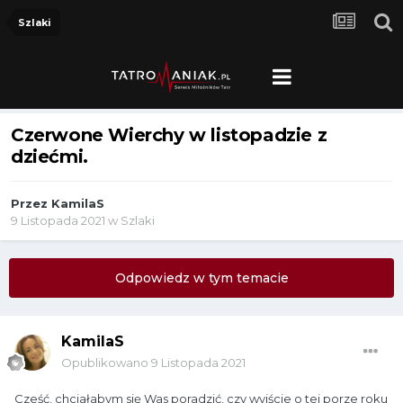
Szlaki
Czerwone Wierchy w listopadzie z
dziećmi.
Przez
KamilaS
9 Listopada 2021
w
Szlaki
Odpowiedz w tym temacie
KamilaS
Opublikowano
9 Listopada 2021
Cześć, chciałabym się Was poradzić, czy wyjście o tej porze roku