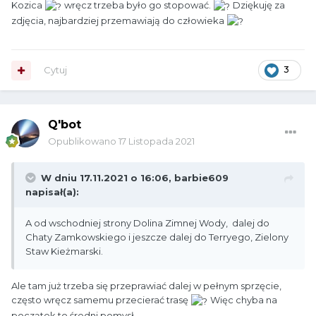
Kozica
wręcz trzeba było go stopować.
Dziękuję za
zdjęcia, najbardziej przemawiają do człowieka
Cytuj
3
Q'bot
Opublikowano
17 Listopada 2021
W dniu 17.11.2021 o 16:06,
barbie609
napisał(a):
A od wschodniej strony Dolina Zimnej Wody, dalej do
Chaty Zamkowskiego i jeszcze dalej do Terryego, Zielony
Staw Kieżmarski.
Ale tam już trzeba się przeprawiać dalej w pełnym sprzęcie,
często wręcz samemu przecierać trasę
Więc chyba na
początek to średni pomysł.