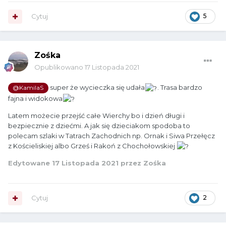
Cytuj
5
Zośka
Opublikowano
17 Listopada 2021
super że wycieczka się udała
. Trasa bardzo
@KamilaS
fajna i widokowa
Latem możecie przejść całe Wierchy bo i dzień długi i
bezpiecznie z dziećmi. A jak się dzieciakom spodoba to
polecam szlaki w Tatrach Zachodnich np. Ornak i Siwa Przełęcz
z Kościeliskiej albo Grześ i Rakoń z Chochołowskiej
Edytowane
17 Listopada 2021
przez Zośka
Cytuj
2