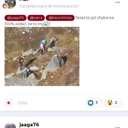
Opublikowano
18 Września 2021
Teraz to już chyba na
@jaaga76
@vatra
@Karol Kliński
100% widać, że to my
Cytuj
3
2
jaaga76