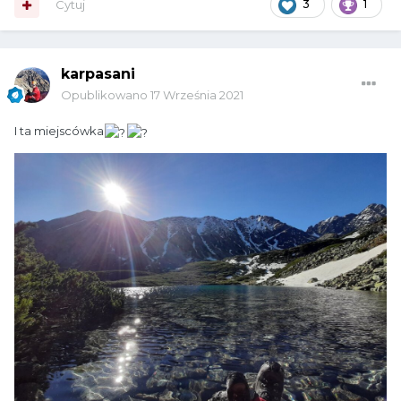
Cytuj
3
1
karpasani
Opublikowano
17 Września 2021
I ta miejscówka