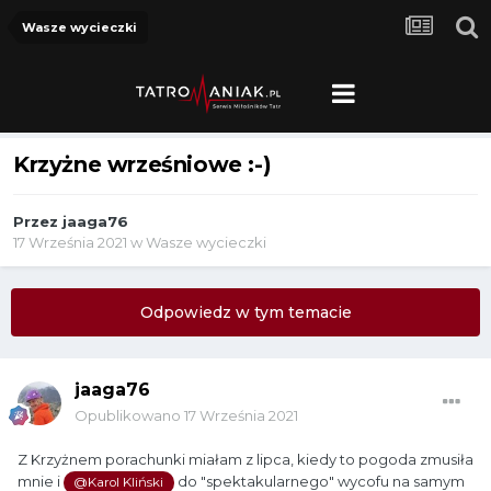
Wasze wycieczki
Krzyżne wrześniowe :-)
Przez
jaaga76
17 Września 2021
w
Wasze wycieczki
Odpowiedz w tym temacie
jaaga76
Opublikowano
17 Września 2021
Z Krzyżnem porachunki miałam z lipca, kiedy to pogoda zmusiła
mnie i
do "spektakularnego" wycofu na samym
@Karol Kliński