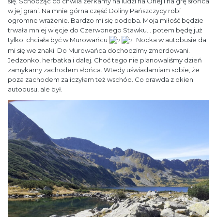
się. Schodząc co chwila zerkamy na ludzi na Orlej i na grę słońca
w jej grani. Na mnie górna część Doliny Pańszczycy robi
ogromne wrażenie. Bardzo mi się podoba. Moja miłość będzie
trwała mniej więcje do Czerwonego Stawku... potem będę już
tylko chciała być w Murowańcu
. Nocka w autobusie da
mi się we znaki. Do Murowańca dochodzimy zmordowani.
Jedzonko, herbatka i dalej. Choć tego nie planowaliśmy dzień
zamykamy zachodem słońca. Wtedy uświadamiam sobie, że
poza zachodem zaliczyłam też wschód. Co prawda z okien
autobusu, ale był.