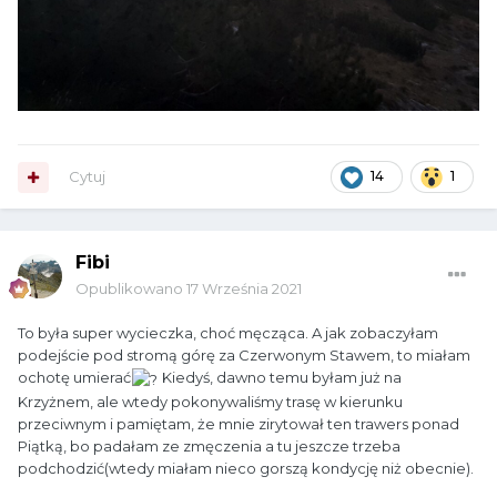
Cytuj
14
1
Fibi
Opublikowano
17 Września 2021
To była super wycieczka, choć męcząca. A jak zobaczyłam
podejście pod stromą górę za Czerwonym Stawem, to miałam
ochotę umierać
Kiedyś, dawno temu byłam już na
Krzyżnem, ale wtedy pokonywaliśmy trasę w kierunku
przeciwnym i pamiętam, że mnie zirytował ten trawers ponad
Piątką, bo padałam ze zmęczenia a tu jeszcze trzeba
podchodzić(wtedy miałam nieco gorszą kondycję niż obecnie).