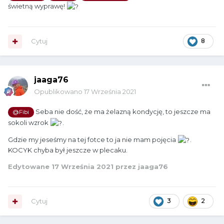
świetną wyprawę!
Cytuj
8
jaaga76
Opublikowano
17 Września 2021
Seba nie dość, że ma żelazną kondycję, to jeszcze ma
@Fibi
sokoli wzrok
.
Gdzie my jeseśmy na tej fotce to ja nie mam pojęcia
.
KOCYK chyba był jeszcze w plecaku.
Edytowane
17 Września 2021
przez jaaga76
Cytuj
3
2