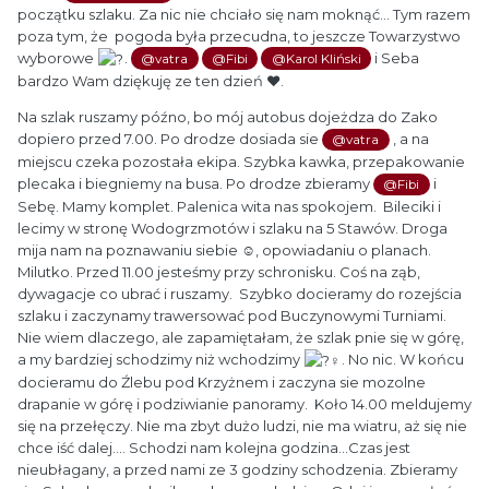
początku szlaku. Za nic nie chciało się nam moknąć... Tym razem
poza tym, że pogoda była przecudna, to jeszcze Towarzystwo
wyborowe
.
i Seba
@vatra
@Fibi
@Karol Kliński
bardzo Wam dziękuję ze ten dzień ❤.
Na szlak ruszamy późno, bo mój autobus dojeżdza do Zako
dopiero przed 7.00. Po drodze dosiada sie
, a na
@vatra
miejscu czeka pozostała ekipa. Szybka kawka, przepakowanie
plecaka i biegniemy na busa. Po drodze zbieramy
i
@Fibi
Sebę. Mamy komplet. Palenica wita nas spokojem. Bileciki i
lecimy w stronę Wodogrzmotów i szlaku na 5 Stawów. Droga
mija nam na poznawaniu siebie ☺, opowiadaniu o planach.
Milutko. Przed 11.00 jesteśmy przy schronisku. Coś na ząb,
dywagacje co ubrać i ruszamy. Szybko docieramy do rozejścia
szlaku i zaczynamy trawersować pod Buczynowymi Turniami.
Nie wiem dlaczego, ale zapamiętałam, że szlak pnie się w górę,
a my bardziej schodzimy niż wchodzimy
. No nic. W końcu
docieramu do Źlebu pod Krzyżnem i zaczyna sie mozolne
drapanie w górę i podziwianie panoramy. Koło 14.00 meldujemy
się na przełęczy. Nie ma zbyt dużo ludzi, nie ma wiatru, aż się nie
chce iść dalej.... Schodzi nam kolejna godzina...Czas jest
nieubłagany, a przed nami ze 3 godziny schodzenia. Zbieramy