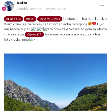
vatra
Opublikowano
19 Września 2021
i Sebastian, bardzo, bardzo
@jaaga76
@Fibi
@Karol Kliński
Wam dziękuję za tę piękną tatromaniacką przygodę
Było
naprawdę super
Wprawdzie Wasze zdjęcia są ekstra
i cała relacja
świetnie napisana ale jeszcze kilka
@jaaga76
fotek ode mnie