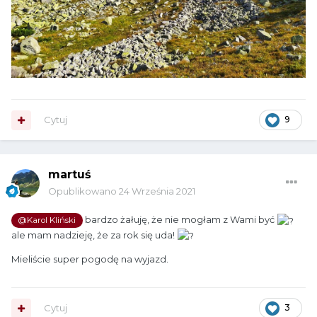
Cytuj
9
martuś
Opublikowano
24 Września 2021
bardzo żałuję, że nie mogłam z Wami być
@Karol Kliński
ale mam nadzieję, że za rok się uda!
Mieliście super pogodę na wyjazd.
Cytuj
3