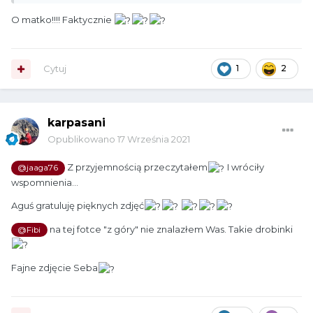
O matko!!!! Faktycznie
Cytuj
1
2
karpasani
Opublikowano
17 Września 2021
Z przyjemnością przeczytałem
I wróciły
@jaaga76
wspomnienia...
Aguś gratuluję pięknych zdjęć
na tej fotce "z góry" nie znalazłem Was. Takie drobinki
@Fibi
Fajne zdjęcie Seba