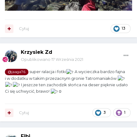
Cytuj
13
Krzysiek Zd
Opublikowano
17 Września 2021
super ralacja i fotki
A wycieczka bardzo fajna
@jaaga76
i w dodatku w takim przezacnym gronie Tatromaniaków
I jeszcze ten zachodzik słońca na deser pięknie udało
Ci się uchwycić, brawo!
☺
Cytuj
3
1
Fibi