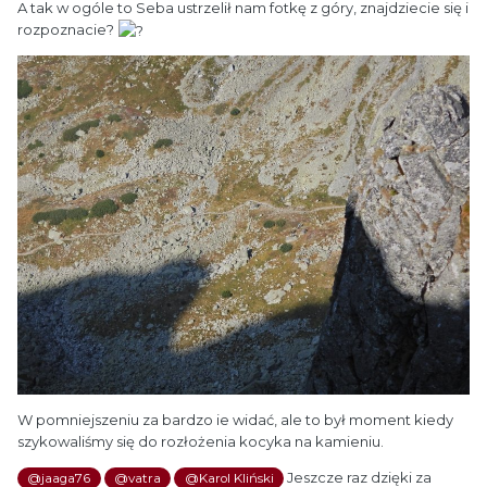
A tak w ogóle to Seba ustrzelił nam fotkę z góry, znajdziecie się i
rozpoznacie?
W pomniejszeniu za bardzo ie widać, ale to był moment kiedy
szykowaliśmy się do rozłożenia kocyka na kamieniu.
Jeszcze raz dzięki za
@jaaga76
@vatra
@Karol Kliński