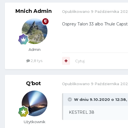
Mnich Admin
Opublikowano
9 Października 20
Osprey Talon 33 albo Thule Capsto
Admin
2,8 tys.
Cytuj
Q'bot
Opublikowano
9 Października 20
W dniu 9.10.2020 o 12:38
KESTREL 38
Użytkownik