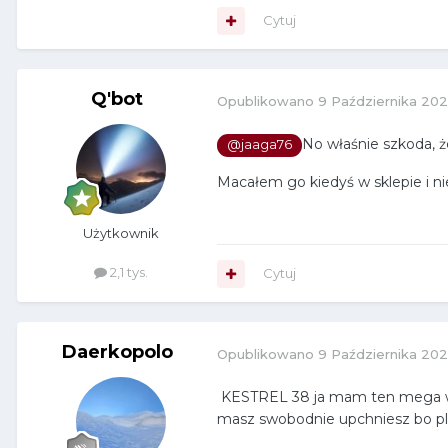
Cytuj
Q'bot
Opublikowano
9 Października 20
No właśnie szkoda, ż
@jaaga76
Macałem go kiedyś w sklepie i n
Użytkownik
2,1 tys.
Cytuj
Daerkopolo
Opublikowano
9 Października 20
KESTREL 38 ja mam ten mega wyg
masz swobodnie upchniesz bo p