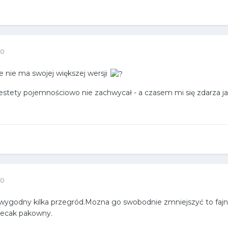
20
e nie ma swojej większej wersji
iestety pojemnościowo nie zachwycał - a czasem mi się zdarza j
20
odny kilka przegród.Mozna go swobodnie zmniejszyć to fajnych
lecak pakowny.