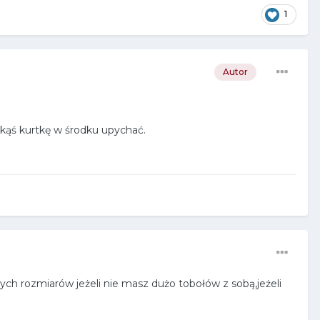
1
Autor
akąś kurtkę w środku upychać.
 rozmiarów jeżeli nie masz dużo tobołów z sobą,jeżeli