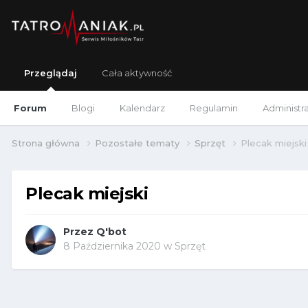
Przeglądaj
Cała aktywność
Forum
Blogi
Kalendarz
Regulamin
Administr
Strona główna
Pozostałe tematy
Sprzęt
Plecak miejski
Plecak miejski
Przez
Q'bot
8 Października 2020
w
Sprzęt