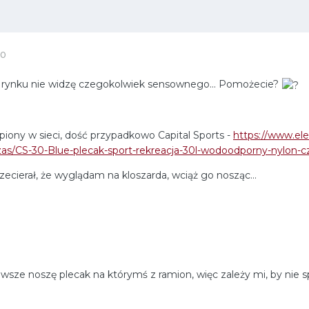
20
a rynku nie widzę czegokolwiek sensownego... Pomożecie?
iony w sieci, dość przypadkowo Capital Sports -
https://www.ele
czas/CS-30-Blue-plecak-sport-rekreacja-30l-wodoodporny-nylon-c
rzecierał, że wyglądam na kloszarda, wciąż go nosząc...
awsze noszę plecak na którymś z ramion, więc zależy mi, by nie s