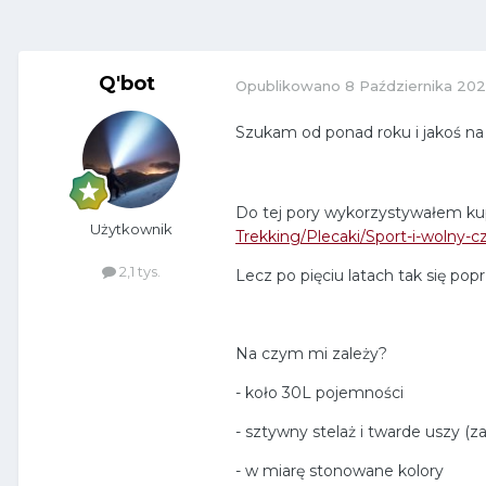
Q'bot
Opublikowano
8 Października 20
Szukam od ponad roku i jakoś n
Do tej pory wykorzystywałem kup
Użytkownik
Trekking/Plecaki/Sport-i-wolny-
2,1 tys.
Lecz po pięciu latach tak się pop
Na czym mi zależy?
- koło 30L pojemności
- sztywny stelaż i twarde uszy (z
- w miarę stonowane kolory