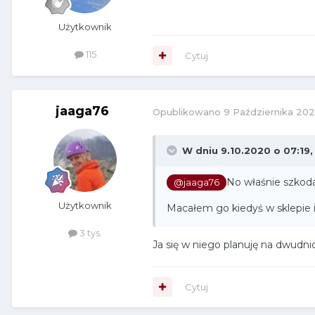
Użytkownik
115
Cytuj
jaaga76
Opublikowano
9 Października 20
W dniu 9.10.2020 o 07:19
No właśnie szkoda
@jaaga76
Użytkownik
Macałem go kiedyś w sklepie i
3 tys.
Ja się w niego planuję na dwudnio
Cytuj