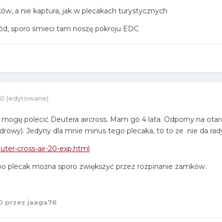
ów, a nie kaptura, jak w plecakach turystycznych
ród, sporo śmieci tam noszę pokroju EDC
20
(edytowane)
ogę polecić Deutera aircross. Mam go 4 lata. Odporny na ota
biodrowy). Jedyny dla mnie minus tego plecaka, to to że nie da ra
euter-cross-air-20-exp.html
ne, bo plecak można sporo zwiększyć przez rozpinanie zamków.
0
przez jaaga76