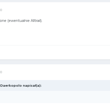
20
ne (ewentualnie Alltrail).
20
,
Daerkopolo
napisał(a):