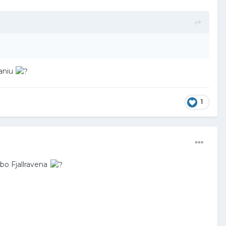
waniu
1
lbo Fjallravena