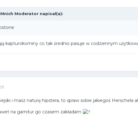
,
Mnich Moderator
napisał(a):
apstone
mają kapturokominy co tak średnio pasuje w codziennym użytko
20
jski i masz naturę hipstera, to spraw sobie jakiegoś Herschela a
Nawet na garnitur go czasem zakładam