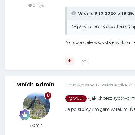
2,1 tys.
W dniu 9.10.2020 o 16:29
Osprey Talon 33 albo Thule C
No dobra, ale wszystkie widzę 
Cytuj
Mnich Admin
Opublikowano
12 Października 20
- jak chcesz typowo mie
@Q'bot
Ja po stolicy śmigam w takim. 
Admin