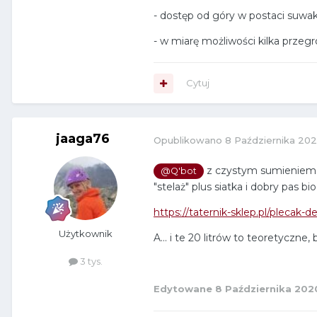
- dostęp od góry w postaci suwak
- w miarę możliwości kilka przeg
Cytuj
jaaga76
Opublikowano
8 Października 20
z czystym sumieniem m
@Q'bot
"stelaż" plus siatka i dobry pas 
https://taternik-sklep.pl/plecak-d
Użytkownik
A... i te 20 litrów to teoretycz
3 tys.
Edytowane
8 Października 202