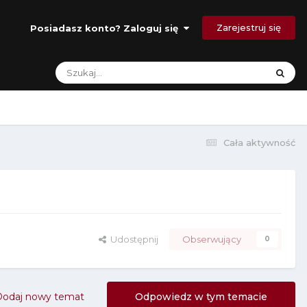
Zarejestruj się
Posiadasz konto? Zaloguj się
Cała aktywność
Udostępnij
Obserwujący
0
Dodaj nowy temat
Odpowiedz w tym temacie