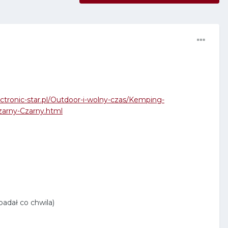
ctronic-star.pl/Outdoor-i-wolny-czas/Kemping-
zarny-Czarny.html
padał co chwila)