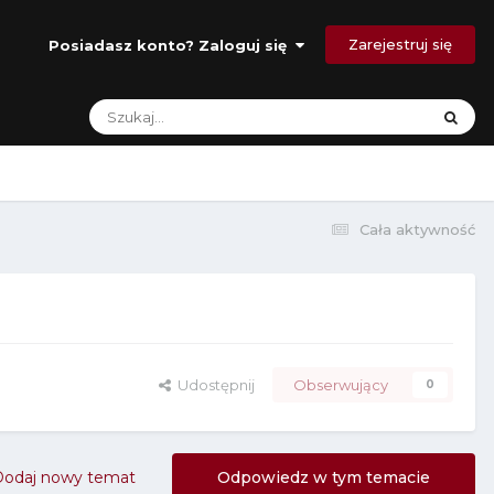
Zarejestruj się
Posiadasz konto? Zaloguj się
Cała aktywność
Udostępnij
Obserwujący
0
Dodaj nowy temat
Odpowiedz w tym temacie