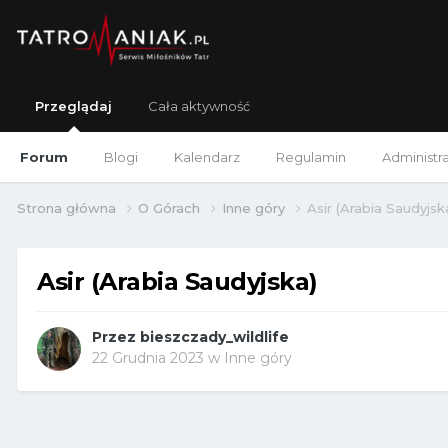
Przeglądaj
Cała aktywność
Forum
Blogi
Kalendarz
Regulamin
Administr
Strona główna
O Górach
Inne góry
Asir (Arabia Saudyjsk
Asir (Arabia Saudyjska)
Przez
bieszczady_wildlife
22 Grudnia 2023
w
Inne góry