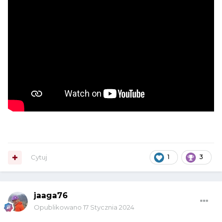
Cytuj
1
3
jaaga76
Opublikowano
17 Stycznia 2024