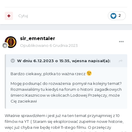
Cytuj
2
sir_ementaler
Opublikowano
6 Grudnia 2023
W dniu 6.12.2023 o 15:35,
wjesna
napisał(a):
Bardzo ciekawy, plotka to ważna rzecz
Mogę podsunąć do rozważenia pomysł na kolejny temat?
Rozmawialiśmy tu kiedyś na forum o historii zagadkowych
śmierci Kasznicow w okolicach Lodowej Przełęczy, może
Cię zaciekawi
Właśnie sprawdziłem i jest już na ten temat przynajmniej z 10
filmów na YT :( Staram się eksplorować zupełnie nowe historie,
więc już chyba nie będę robił 11-stego filmu. O przełęczy