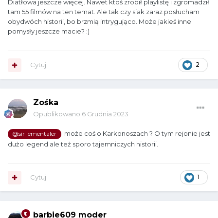
Diatłowa jeszcze więcej. Nawet ktoś zrobił playlistę i zgromadził
tam 55 filmów na ten temat. Ale tak czy siak zaraz posłucham
obydwóch historii, bo brzmią intrygująco. Może jakieś inne
pomysły jeszcze macie?
:)
Cytuj
2
Zośka
Opublikowano
6 Grudnia 2023
może coś o Karkonoszach ? O tym rejonie jest
@sir_ementaler
dużo legend ale też sporo tajemniczych historii.
Cytuj
1
barbie609 moder