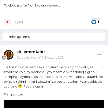
To chodzi o film"Io" Skolimowskiego
Cytuj
1
1 miesiąc temu...
sir_ementaler
Opublikowano
16 Stycznia 2024
Hej! Jest tu ktoś jeszcze? Chciałem się tylko pochwalić, że
zrobiłem kolejny odcinek. Tym razem o skradzionej z grobu
Josepha Haydna czaszce. Może to mało związane z Tatrami, ale
byliście takimi miłymi widzami, że postanowiłem Was osobiście
zaprosić
Pozdrawiam!
Film poniżej: