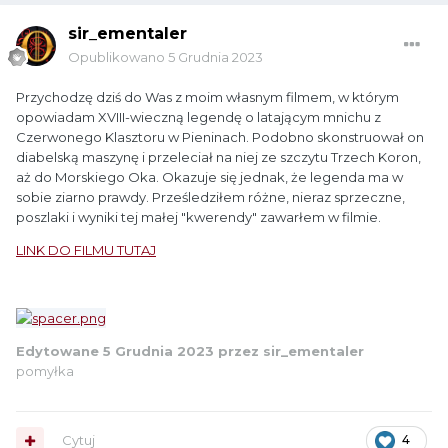
sir_ementaler
Opublikowano
5 Grudnia 2023
Przychodzę dziś do Was z moim własnym filmem, w którym
opowiadam XVIII-wieczną legendę o latającym mnichu z
Czerwonego Klasztoru w Pieninach. Podobno skonstruował on
diabelską maszynę i przeleciał na niej ze szczytu Trzech Koron,
aż do Morskiego Oka. Okazuje się jednak, że legenda ma w
sobie ziarno prawdy. Prześledziłem różne, nieraz sprzeczne,
poszlaki i wyniki tej małej "kwerendy" zawarłem w filmie.
LINK DO FILMU TUTAJ
Edytowane
5 Grudnia 2023
przez sir_ementaler
pomyłka
Cytuj
4