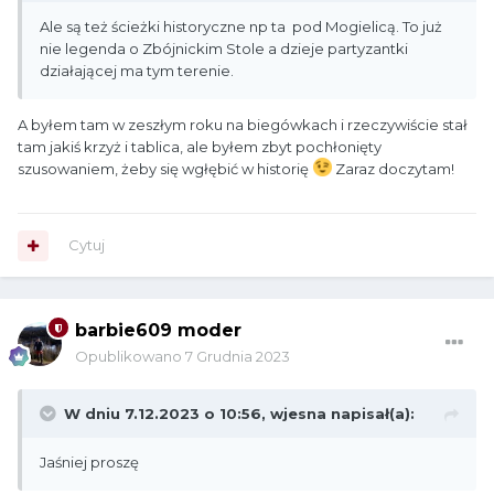
Ale są też ścieżki historyczne np ta pod Mogielicą. To już
nie legenda o Zbójnickim Stole a dzieje partyzantki
działającej ma tym terenie.
A byłem tam w zeszłym roku na biegówkach i rzeczywiście stał
tam jakiś krzyż i tablica, ale byłem zbyt pochłonięty
szusowaniem, żeby się wgłębić w historię
Zaraz doczytam!
Cytuj
barbie609 moder
Opublikowano
7 Grudnia 2023
W dniu 7.12.2023 o 10:56,
wjesna
napisał(a):
Jaśniej proszę