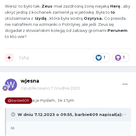
Wiesz to było tak,
Zeus
miał zazdrosną żonę niejaką
Herę
, aby
ukryć jedną z kochanek zamienił ją w jałówkę .Była to
Io
utożsamiana z
Izydą
, która była siostrą
Ozyrysa.
Co prawda
nie natrafiłem na wzmianki o Potrójnej ,ale jeśli Zeus się
dogadał z słowiańskim kolegą od zabawy gromami
Perunem
to kto wie?
Cytuj
1
1
wjesna
Opublikowano
7 Grudnia 2023
a ja myslam, że z tym
@barbie609
W dniu 7.12.2023 o 09:55,
barbie609
napisał(a):
Io