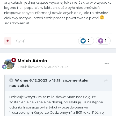
artykułach i jednej książce wydanej lokalnie. Jak to w przypadku
legend i ich poparcia w faktach, dużo było niedomówień i
niesprawdzonych informacji powielanych dalej. Ale to również
ciekawy motyw - prześledzić proces powstawania plotki
Pozdrowienia!
Cytuj
2
1
Mnich Admin
Opublikowano
6 Grudnia 2023
W dniu 6.12.2023 o 15:19,
sir_ementaler
napisał(a):
Dziękuję wszystkim za miłe słowa! Mam nadzieję, że
zostaniecie na kanale na dłużej, bo szykuję już następne
odcinki. Inspiracją był artykuł w przedwojennym
"Ilustrowanym Kuryerze Codziennym" z 1931 roku. Później