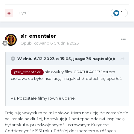
Cytuj
1
sir_ementaler
Opublikowano
6 Grudnia 2023
W dniu 6.12.2023 o 15:05,
jaaga76
napisał(a):
niezwykły film. GRATULACJE! Jestem
@sir_ementaler
ciekawa co było inspiracją i na jakich źródłach się oparłeś.
Ps. Pozostałe filmy równie udane.
Dziękuję wszystkim za miłe słowa! Mam nadzieję, że zostaniecie
na kanale na dłużej, bo szykuję już następne odcinki. Inspiracją
był artykuł w przedwojennym "Ilustrowanym Kuryerze
Codziennym" z 1931 roku. Później doszperałem w różnych