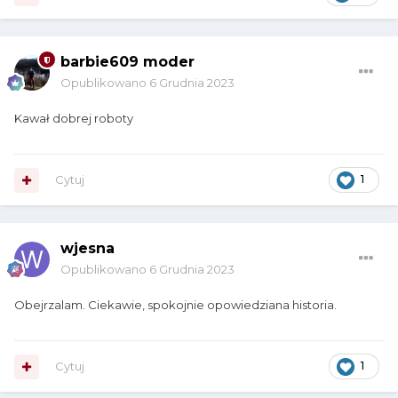
barbie609 moder
Opublikowano
6 Grudnia 2023
Kawał dobrej roboty
Cytuj
1
wjesna
Opublikowano
6 Grudnia 2023
Obejrzalam. Ciekawie, spokojnie opowiedziana historia.
Cytuj
1