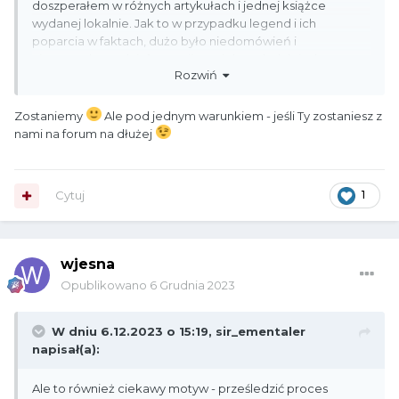
doszperałem w różnych artykułach i jednej książce
wydanej lokalnie. Jak to w przypadku legend i ich
poparcia w faktach, dużo było niedomówień i
niesprawdzonych informacji powielanych dalej. Ale to
Rozwiń
również ciekawy motyw - prześledzić proces powstawania
plotki
Pozdrowienia!
Zostaniemy
Ale pod jednym warunkiem - jeśli Ty zostaniesz z
nami na forum na dłużej
Cytuj
1
wjesna
Opublikowano
6 Grudnia 2023
W dniu 6.12.2023 o 15:19,
sir_ementaler
napisał(a):
Ale to również ciekawy motyw - prześledzić proces