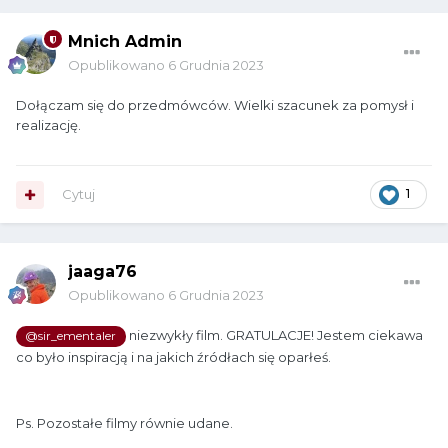
Mnich Admin
Opublikowano
6 Grudnia 2023
Dołączam się do przedmówców. Wielki szacunek za pomysł i
realizację.
Cytuj
1
jaaga76
Opublikowano
6 Grudnia 2023
niezwykły film. GRATULACJE! Jestem ciekawa
@sir_ementaler
co było inspiracją i na jakich źródłach się oparłeś.
Ps. Pozostałe filmy równie udane.