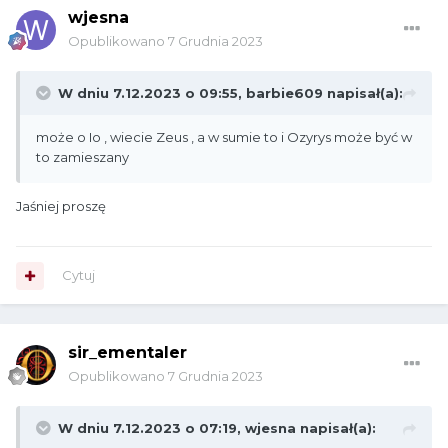
wjesna
Opublikowano
7 Grudnia 2023
W dniu 7.12.2023 o 09:55,
barbie609
napisał(a):
może o Io , wiecie Zeus , a w sumie to i Ozyrys może być w
to zamieszany
Jaśniej proszę
Cytuj
sir_ementaler
Opublikowano
7 Grudnia 2023
W dniu 7.12.2023 o 07:19,
wjesna
napisał(a):