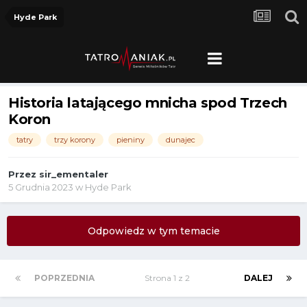
Hyde Park
Historia latającego mnicha spod Trzech
Koron
tatry
trzy korony
pieniny
dunajec
Przez
sir_ementaler
5 Grudnia 2023
w
Hyde Park
Odpowiedz w tym temacie
POPRZEDNIA
Strona 1 z 2
DALEJ