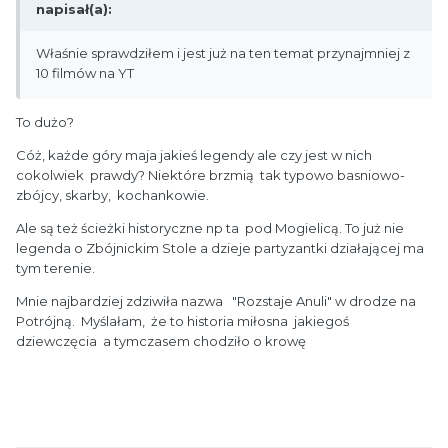
napisał(a):
Właśnie sprawdziłem i jest już na ten temat przynajmniej z
10 filmów na YT
To dużo?
Cóż, każde góry maja jakieś legendy ale czy jest w nich
cokolwiek prawdy? Niektóre brzmią tak typowo basniowo-
zbójcy, skarby, kochankowie.
Ale są też ścieżki historyczne np ta pod Mogielicą. To już nie
legenda o Zbójnickim Stole a dzieje partyzantki działającej ma
tym terenie.
Mnie najbardziej zdziwiła nazwa "Rozstaje Anuli" w drodze na
Potrójną. Myślałam, że to historia miłosna jakiegoś
dziewczęcia a tymczasem chodziło o krowę