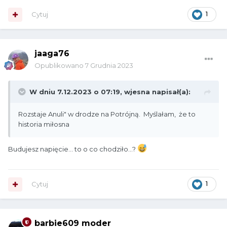
Cytuj
1
jaaga76
Opublikowano
7 Grudnia 2023
W dniu 7.12.2023 o 07:19,
wjesna
napisał(a):
Rozstaje Anuli" w drodze na Potrójną. Myślałam, że to
historia miłosna
Budujesz napięcie... to o co chodziło...?
Cytuj
1
barbie609 moder