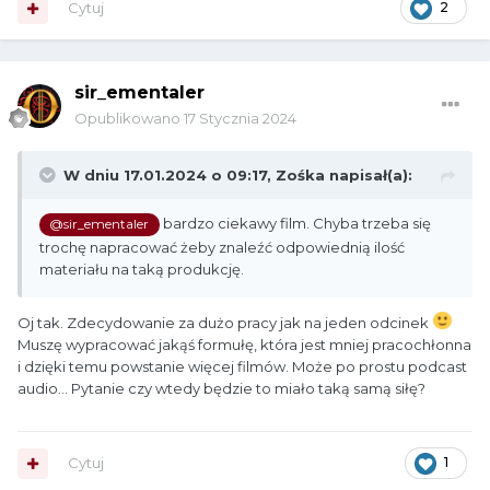
Cytuj
2
sir_ementaler
Opublikowano
17 Stycznia 2024
W dniu 17.01.2024 o 09:17,
Zośka
napisał(a):
bardzo ciekawy film. Chyba trzeba się
@sir_ementaler
trochę napracować żeby znaleźć odpowiednią ilość
materiału na taką produkcję.
Oj tak. Zdecydowanie za dużo pracy jak na jeden odcinek
Muszę wypracować jakąś formułę, która jest mniej pracochłonna
i dzięki temu powstanie więcej filmów. Może po prostu podcast
audio... Pytanie czy wtedy będzie to miało taką samą siłę?
Cytuj
1