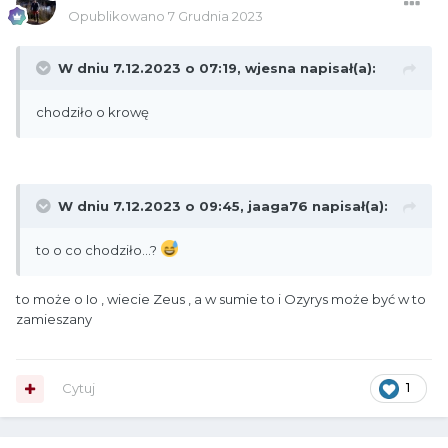
Opublikowano
7 Grudnia 2023
W dniu 7.12.2023 o 07:19,
wjesna
napisał(a):
chodziło o krowę
W dniu 7.12.2023 o 09:45,
jaaga76
napisał(a):
to o co chodziło...?
to może o Io , wiecie Zeus , a w sumie to i Ozyrys może być w to
zamieszany
Cytuj
1