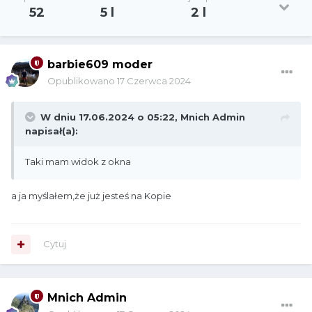
52
5 l
2 l
barbie609 moder
Opublikowano
17 Czerwca 2024
W dniu 17.06.2024 o 05:22,
Mnich Admin
napisał(a):
Taki mam widok z okna
a ja myślałem,że już jesteś na Kopie
Cytuj
Mnich Admin