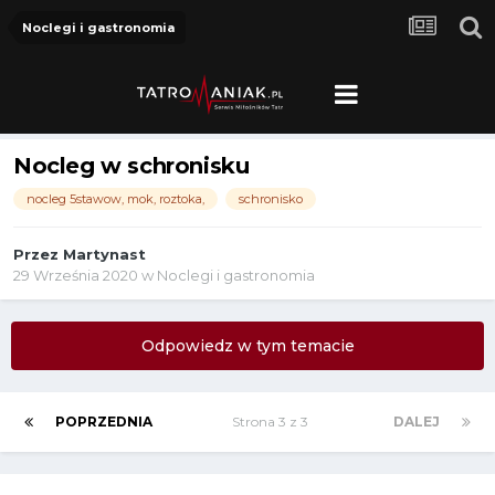
Noclegi i gastronomia
Nocleg w schronisku
nocleg 5stawow, mok, roztoka,
schronisko
Przez
Martynast
29 Września 2020
w
Noclegi i gastronomia
Odpowiedz w tym temacie
POPRZEDNIA
Strona 3 z 3
DALEJ