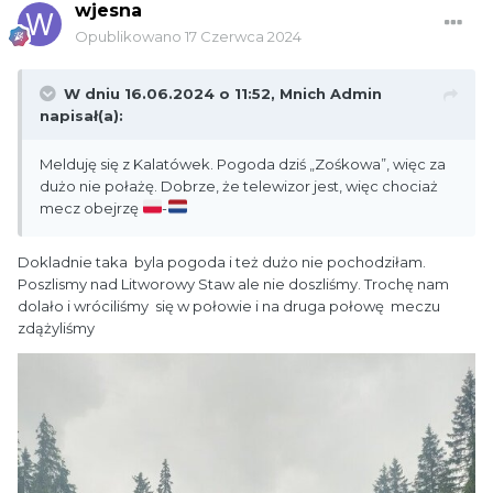
wjesna
Opublikowano
17 Czerwca 2024
W dniu 16.06.2024 o 11:52,
Mnich Admin
napisał(a):
Melduję się z Kalatówek. Pogoda dziś „Zośkowa”, więc za
dużo nie połażę. Dobrze, że telewizor jest, więc chociaż
mecz obejrzę
-
Dokladnie taka byla pogoda i też dużo nie pochodziłam.
Poszlismy nad Litworowy Staw ale nie doszliśmy. Trochę nam
dolało i wróciliśmy się w połowie i na druga połowę meczu
zdążyliśmy