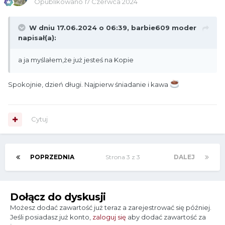
Opublikowano
17 Czerwca 2024
W dniu 17.06.2024 o 06:39,
barbie609 moder
napisał(a):
a ja myślałem,że już jesteś na Kopie
Spokojnie, dzień długi. Najpierw śniadanie i kawa
️
Cytuj
POPRZEDNIA
Strona 3 z 3
DALEJ
Dołącz do dyskusji
Możesz dodać zawartość już teraz a zarejestrować się później.
Jeśli posiadasz już konto,
zaloguj się
aby dodać zawartość za