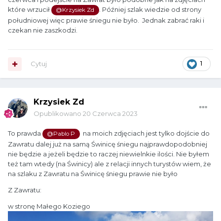
które wrzucił
. Później szlak wiedzie od strony
@Krzysiek Zd
południowej więc prawie śniegu nie było. Jednak zabrać raki i
czekan nie zaszkodzi.
Cytuj
1
Krzysiek Zd
Opublikowano
20 Czerwca 2023
To prawda
na moich zdjęciach jest tylko dojście do
@Pablo P
Zawratu dalej już na samą Świnicę śniegu najprawdopodobniej
nie będzie a jeżeli będzie to raczej niewielnkie ilości. Nie byłem
też tam wtedy (na Świnicy) ale z relacji innych turystów wiem, że
na szlaku z Zawratu na Świnicę śniegu prawie nie było
Z Zawratu:
w stronę Małego Koziego