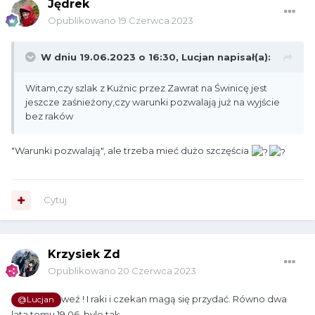
Jędrek
Opublikowano
19 Czerwca 2023
W dniu 19.06.2023 o 16:30,
Lucjan
napisał(a):
Witam,czy szlak z Kuźnic przez Zawrat na Świnicę jest
jeszcze zaśnieżony,czy warunki pozwalają już na wyjście
bez raków
"Warunki pozwalają", ale trzeba mieć dużo szczęścia
Cytuj
Krzysiek Zd
Opublikowano
20 Czerwca 2023
weź ! I raki i czekan magą się przydać. Równo dwa
@Lucjan
lata temu 19.06. bylo tak