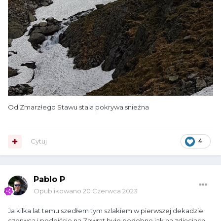
Od Zmarzłego Stawu stala pokrywa snieżna
Cytuj
4
Pablo P
Opublikowano
20 Czerwca 2023
Ja kilka lat temu szedłem tym szlakiem w pierwszej dekadzie
czerwca i podejście na Zawrat było podobne jak na zdjęciach