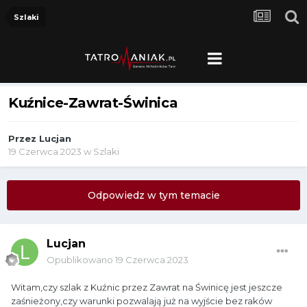
Szlaki
Kuźnice-Zawrat-Świnica
Przez
Lucjan
19 Czerwca 2023
w
Szlaki
Odpowiedz w tym temacie
Lucjan
Opublikowano
19 Czerwca 2023
Witam,czy szlak z Kuźnic przez Zawrat na Świnicę jest jeszcze
zaśnieżony,czy warunki pozwalają już na wyjście bez raków