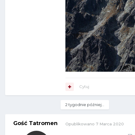
Cytuj
2 tygodnie później...
Gość Tatromen
Opublikowano
7 Marca 2020