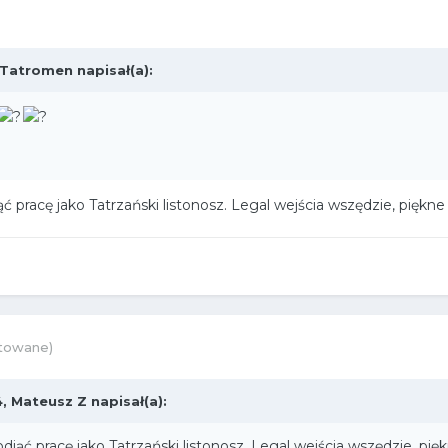
Tatromen
napisał(a):
 pracę jako Tatrzański listonosz. Legal wejścia wszędzie, piękne
towane)
4,
Mateusz Z
napisał(a):
jąć pracę jako Tatrzański listonosz. Legal wejścia wszędzie, pię