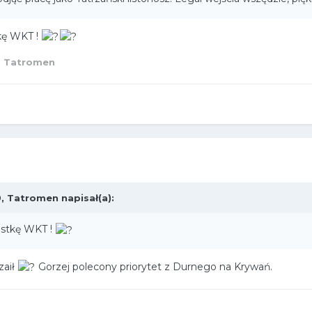
tkę WKT !
 Tatromen
9,
Tatromen
napisał(a):
astkę WKT !
zaił
Gorzej polecony priorytet z Durnego na Krywań.