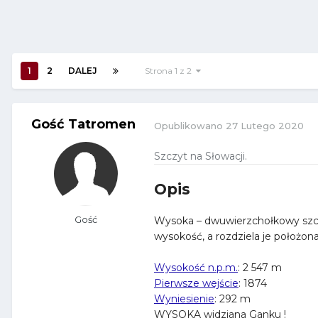
1
2
DALEJ
Strona 1 z 2
Gość Tatromen
Opublikowano
27 Lutego 2020
Szczyt na Słowacji
.
Opis
Gość
Wysoka – dwuwierzchołkowy szczy
wysokość, a rozdziela je położon
Wysokość n.p.m.
:
2 547 m
Pierwsze wejście
:
1874
Wyniesienie
:
292 m
WYSOKA widziana Ganku !