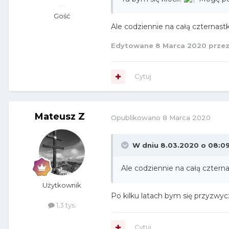
Gość
Ale codziennie na całą czternas
Edytowane
8 Marca 2020
przez
Cytuj
Mateusz Z
Opublikowano
8 Marca 2020
W dniu 8.03.2020 o 08:0
Ale codziennie na całą cztern
Użytkownik
Po kilku latach bym się przyzwyc
1,3 tys.
Cytuj