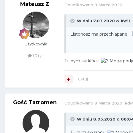
Mateusz Z
Opublikowano
8 Marca 2020
W dniu 7.03.2020 o 18:51,
Listonosz ma przechlapane !
Użytkownik
1,3 tys.
Tu bym się kłócił.
Mogę podjąć
Cytuj
Gość Tatromen
Opublikowano
8 Marca 2020
(edy
W dniu 8.03.2020 o 08:0
Tu bym się kłócił.
Mogę pod