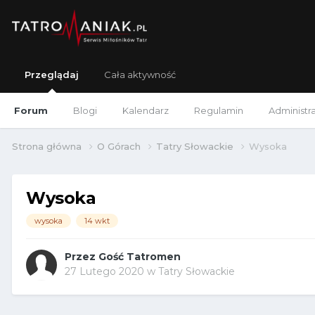
Przeglądaj
Cała aktywność
Forum
Blogi
Kalendarz
Regulamin
Administr
Strona główna
O Górach
Tatry Słowackie
Wysoka
Wysoka
wysoka
14 wkt
Przez Gość Tatromen
27 Lutego 2020
w
Tatry Słowackie