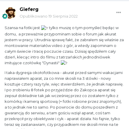
Gieferg
Opublikowano
19 Sierpnia 2022
Szansa na fotki jest
tylko muszę o tym pomyśleć będąc w
domu, a przeważnie przypominam sobie o forum jak akurat
jestem w pracy. Utrudnia sprawę fakt, że zabrałem się właśnie za
montowanie materiałów video z gór, a wtedy zapominam o
całym świecie i tracę poczucie czasu. Dzisiaj spędziłem cały
dzień, klecąc intro do filmu z tatrzańskich jednodniówek
imitujące czołówkę "Dynastii"
I taka dygresja okołofotkowa - akurat przed samymi wakacjami
naprawiałem aparat, za co mnie skosili na 3 stówki - nowy
kosztuje cztery razy tyle, więc stwierdziłem, że jednak naprawię.
I po zrobieniu 8 fotek po przyjeździe do Zakopca aparat się
zepsuł dokładnie tak jak wcześniej przez co zostałem tylko z
komórką i kamerą sportową (+ fotki robione przez znajomych),
a to jednak nie to samo. Po powrocie do domu poszedłem z
gwarancją do serwisu, a tam gościu wziął aparat, coś tam
przekręcił przy obiektywie i cyk - aparat działa. No fajnie, tylko
teraz się zastanawiam, czy przypadkiem nie skosili mnie na te