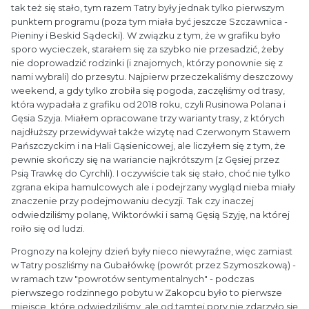
tak też się stało, tym razem Tatry były jednak tylko pierwszym
punktem programu (poza tym miała być jeszcze Szczawnica -
Pieniny i Beskid Sądecki). W związku z tym, że w grafiku było
sporo wycieczek, starałem się za szybko nie przesadzić, żeby
nie doprowadzić rodzinki (i znajomych, którzy ponownie się z
nami wybrali) do przesytu. Najpierw przeczekaliśmy deszczowy
weekend, a gdy tylko zrobiła się pogoda, zaczęliśmy od trasy,
która wypadała z grafiku od 2018 roku, czyli Rusinowa Polana i
Gęsia Szyja. Miałem opracowane trzy warianty trasy, z których
najdłuższy przewidywał także wizytę nad Czerwonym Stawem
Pańszczyckim i na Hali Gąsienicowej, ale liczyłem się z tym, że
pewnie skończy się na wariancie najkrótszym (z Gęsiej przez
Psią Trawkę do Cyrchli). I oczywiście tak się stało, choć nie tylko
zgrana ekipa hamulcowych ale i podejrzany wygląd nieba miały
znaczenie przy podejmowaniu decyzji. Tak czy inaczej
odwiedziliśmy polanę, Wiktorówki i samą Gęsią Szyję, na której
roiło się od ludzi.
Prognozy na kolejny dzień były nieco niewyraźne, więc zamiast
w Tatry poszliśmy na Gubałówkę (powrót przez Szymoszkową) -
w ramach tzw "powrotów sentymentalnych" - podczas
pierwszego rodzinnego pobytu w Zakopcu było to pierwsze
miejsce, które odwiedziliśmy, ale od tamtej pory nie zdarzyło się