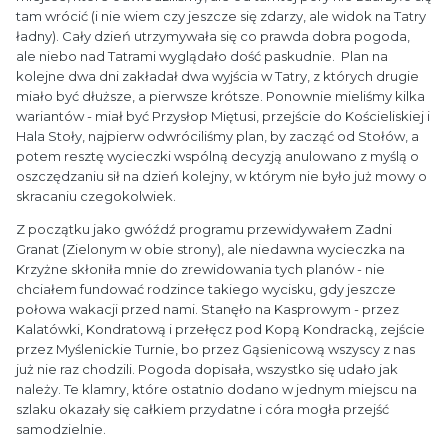
tam wrócić (i nie wiem czy jeszcze się zdarzy, ale widok na Tatry
ładny). Cały dzień utrzymywała się co prawda dobra pogoda,
ale niebo nad Tatrami wyglądało dość paskudnie. Plan na
kolejne dwa dni zakładał dwa wyjścia w Tatry, z których drugie
miało być dłuższe, a pierwsze krótsze. Ponownie mieliśmy kilka
wariantów - miał być Przysłop Miętusi, przejście do Kościeliskiej i
Hala Stoły, najpierw odwróciliśmy plan, by zacząć od Stołów, a
potem resztę wycieczki wspólną decyzją anulowano z myślą o
oszczędzaniu sił na dzień kolejny, w którym nie było już mowy o
skracaniu czegokolwiek.
Z początku jako gwóźdź programu przewidywałem Zadni
Granat (Zielonym w obie strony), ale niedawna wycieczka na
Krzyżne skłoniła mnie do zrewidowania tych planów - nie
chciałem fundować rodzince takiego wycisku, gdy jeszcze
połowa wakacji przed nami. Stanęło na Kasprowym - przez
Kalatówki, Kondratową i przełęcz pod Kopą Kondracką, zejście
przez Myślenickie Turnie, bo przez Gąsienicową wszyscy z nas
już nie raz chodzili. Pogoda dopisała, wszystko się udało jak
należy. Te klamry, które ostatnio dodano w jednym miejscu na
szlaku okazały się całkiem przydatne i córa mogła przejść
samodzielnie.