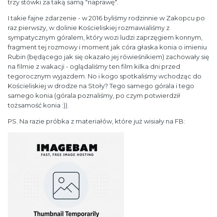
trzy stówki za taką samą "naprawę".
I takie fajne zdarzenie - w 2016 byliśmy rodzinnie w Zakopcu po
raz pierwszy, w dolinie Kościeliskiej rozmawialiśmy z
sympatycznym góralem, który wozi ludzi zaprzęgiem konnym,
fragment tej rozmowy i moment jak córa głaska konia o imieniu
Rubin (będącego jak się okazało jej rówieśnikiem) zachowały się
na filmie z wakacji - oglądaliśmy ten film kilka dni przed
tegorocznym wyjazdem. No i kogo spotkaliśmy wchodząc do
Kościeliskiej w drodze na Stoły? Tego samego górala i tego
samego konia
(górala poznaliśmy, po czym potwierdził
tożsamość konia :)).
PS. Na razie próbka z materiałów, które już wisiały na FB: