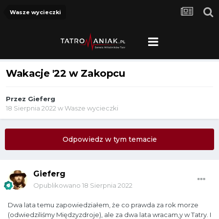
Wasze wycieczki
Wakacje '22 w Zakopcu
Przez
Gieferg
18 Sierpnia 2022
w
Wasze wycieczki
Odpowiedz w tym temacie
Gieferg
Opublikowano
18 Sierpnia 2022
Dwa lata temu zapowiedziałem, że co prawda za rok morze
(odwiedziliśmy Międzyzdroje), ale za dwa lata wracam,y w Tatry. I