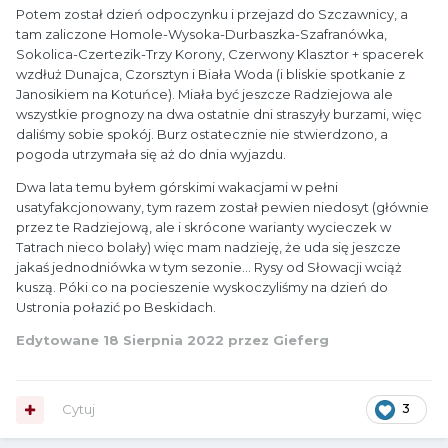
Potem został dzień odpoczynku i przejazd do Szczawnicy, a
tam zaliczone Homole-Wysoka-Durbaszka-Szafranówka,
Sokolica-Czertezik-Trzy Korony, Czerwony Klasztor + spacerek
wzdłuż Dunajca, Czorsztyn i Biała Woda (i bliskie spotkanie z
Janosikiem na Kotuńce). Miała być jeszcze Radziejowa ale
wszystkie prognozy na dwa ostatnie dni straszyły burzami, więc
daliśmy sobie spokój. Burz ostatecznie nie stwierdzono, a
pogoda utrzymała się aż do dnia wyjazdu.
Dwa lata temu byłem górskimi wakacjami w pełni
usatyfakcjonowany, tym razem został pewien niedosyt (głównie
przez te Radziejową, ale i skrócone warianty wycieczek w
Tatrach nieco bolały) więc mam nadzieję, że uda się jeszcze
jakaś jednodniówka w tym sezonie... Rysy od Słowacji wciąż
kuszą. Póki co na pocieszenie wyskoczyliśmy na dzień do
Ustronia połazić po Beskidach.
Edytowane
18 Sierpnia 2022
przez Gieferg
Cytuj
3