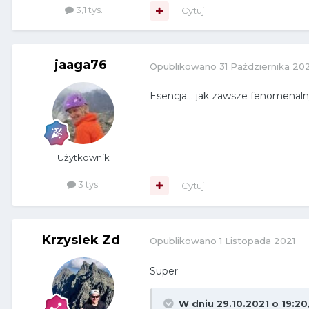
3,1 tys.
Cytuj
jaaga76
Opublikowano
31 Października 20
Esencja... jak zawsze fenomenaln
Użytkownik
3 tys.
Cytuj
Krzysiek Zd
Opublikowano
1 Listopada 2021
Super
W dniu 29.10.2021 o 19:20