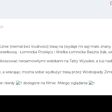
21
nie (niemal bez trudności) trasę na (wydaje mi się) mało znany 
rzesełkową - Łomnicka Przełęcz i Wielka Łomnicka Baszta (tak, 
rozkoszować niesamowitymi widokami na Tatry Wysokie, a tuż na
e, a wracając, można sobie wydłużyć trasę przez Wodospady Zim
ie i kiedy
dostępne na filmie. Miłego oglądania