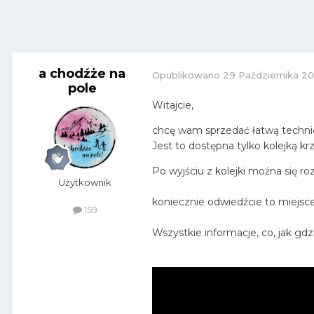
a chodźże na
Opublikowano
29 Października 20
pole
Witajcie,
chcę wam sprzedać łatwą technicz
Jest to dostępna tylko kolejką k
Po wyjściu z kolejki można się 
Użytkownik
koniecznie odwiedźcie to miejsc
159
Wszystkie informacje, co, jak gdz