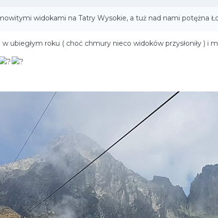
mowitymi widokami na Tatry Wysokie, a tuż nad nami potężna 
w ubiegłym roku ( choć chmury nieco widoków przysłoniły ) i m