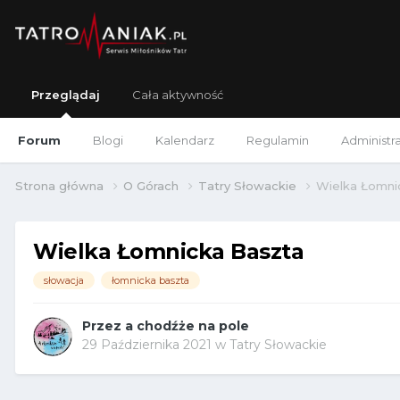
Przeglądaj
Cała aktywność
Forum
Blogi
Kalendarz
Regulamin
Administr
Strona główna
O Górach
Tatry Słowackie
Wielka Łomni
Wielka Łomnicka Baszta
słowacja
łomnicka baszta
Przez
a chodźże na pole
29 Października 2021
w
Tatry Słowackie