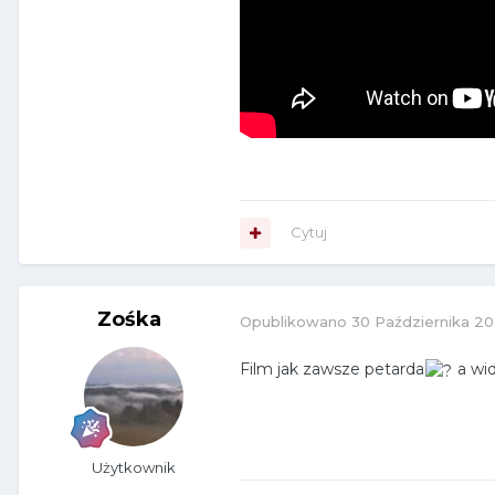
Cytuj
Zośka
Opublikowano
30 Października 20
Film jak zawsze petarda
a wi
Użytkownik