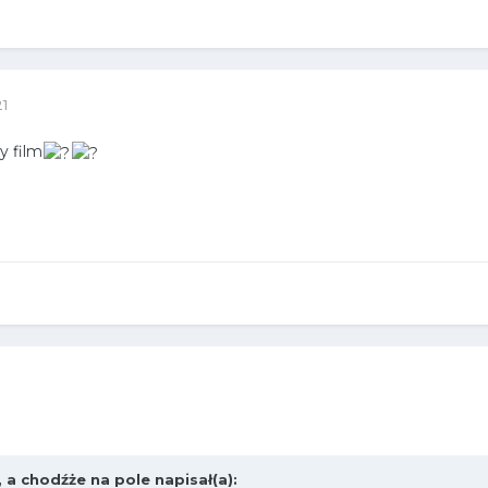
21
y film
,
a chodźże na pole
napisał(a):