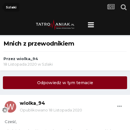
Szlaki
Mnich z przewodnikiem
Przez
wiolka_94
18 Listopada 2020
w
Szlaki
Odpowiedz w tym temacie
wiolka_94
Opublikowano
18 Listopada 2020
Cześć,