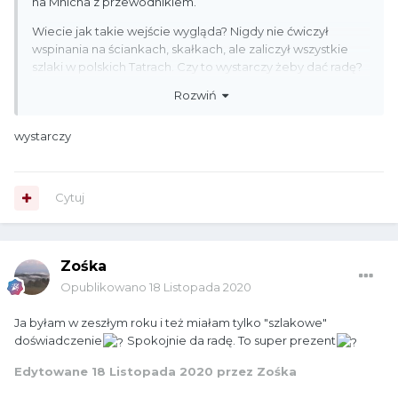
na Mnicha z przewodnikiem.
Wiecie jak takie wejście wygląda? Nigdy nie ćwiczył
wspinania na ściankach, skałkach, ale zaliczył wszystkie
szlaki w polskich Tatrach. Czy to wystarczy żeby dać radę?
Rozwiń
Pozdrawiam
wystarczy
Cytuj
Zośka
Opublikowano
18 Listopada 2020
Ja byłam w zeszłym roku i też miałam tylko "szlakowe"
doświadczenie
Spokojnie da radę. To super prezent
Edytowane
18 Listopada 2020
przez Zośka