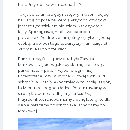
Perć Przyrodników zaliczona.
Tak jak pisałam, że gdy następnym razem pójdę
na Babią, to przejdę Percią Przyrodnikow gdyż
jeszcze tym szlakiem nie szlam. Rzeczywiście
fajny. Spokój, cisza, mnóstwo paproci i
porzeczek. Po drodze minęliśmy się tylko z jedną
osobą, a oprócz tego towarzyszył nam dzięcioł
który stukał po drzewach.
Punktem wyjścia i powrotu była Zawoja
Markowa. Najpierw jak zwykle męczenie się z
parkomatem,potem wybór drogi mniej
uczęszczanej czyli w stronę Sulowej Cyrhli. Od
schroniska Percią Akademikow na Babią. U góry
ludzi duuużo, pogoda ładna. Potem ruszamy w
stronę Krowiarek, odbijamy na ścieżkę
Przyrodników i znowu mamy trochę lasu tylko dla
siebie. Wracamy do schroniska i schodzimy do
Markowej.