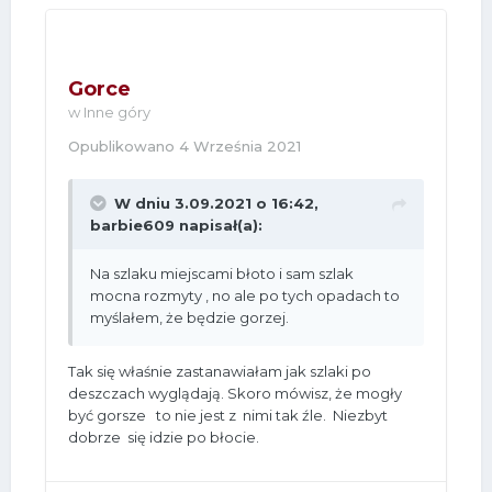
Gorce
w
Inne góry
Opublikowano
4 Września 2021
W dniu 3.09.2021 o 16:42,
barbie609
napisał(a):
Na szlaku miejscami błoto i sam szlak
mocna rozmyty , no ale po tych opadach to
myślałem, że będzie gorzej.
Tak się właśnie zastanawiałam jak szlaki po
deszczach wyglądają. Skoro mówisz, że mogły
być gorsze to nie jest z nimi tak źle. Niezbyt
dobrze się idzie po błocie.