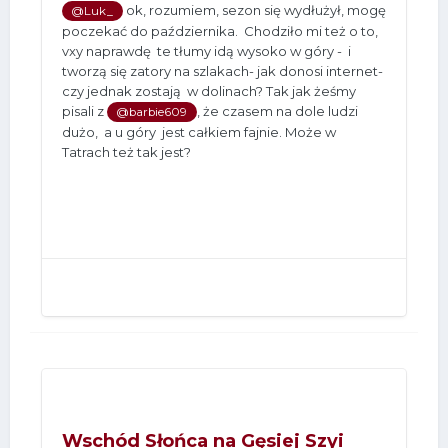
ok, rozumiem, sezon się wydłużył, mogę
@Luk_
poczekać do października. Chodziło mi też o to,
vxy naprawdę te tłumy idą wysoko w góry - i
tworzą się zatory na szlakach- jak donosi internet-
czy jednak zostają w dolinach? Tak jak żeśmy
pisali z
, że czasem na dole ludzi
@barbie609
dużo, a u góry jest całkiem fajnie. Może w
Tatrach też tak jest?
Wschód Słońca na Gęsiej Szyi