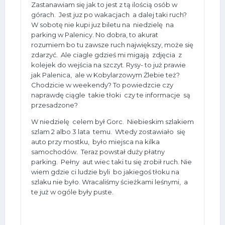
Zastanawiam się jak to jest z tą ilością osób w
górach. Jest juz po wakacjach a dalej taki ruch?
W sobotę nie kupi juz biletu na niedzielę na
parking w Palenicy. No dobra, to akurat
rozumiem bo tu zawsze ruch największy, może się
zdarzyć. Ale ciagle gdzieś mi migają zdjęcia z
kolejek do wejścia na szczyt. Rysy- to już prawie
jak Palenica, ale w Kobylarzowym Żlebie też?
Chodzicie w weekendy? To powiedzcie czy
naprawdę ciągle takie tłoki czy te informacje są
przesadzone?
W niedzielę celem był Gorc. Niebieskim szlakiem
szlam 2 albo 3 lata temu. Wtedy zostawiało się
auto przy mostku, było miejsca na kilka
samochodów. Teraz powstał duży płatny
parking. Pełny aut wiec taki tu się zrobił ruch. Nie
wiem gdzie ci ludzie byli bo jakiegoś tłoku na
szlaku nie było. Wracaliśmy ścieżkami leśnymi, a
te już w ogóle były puste.