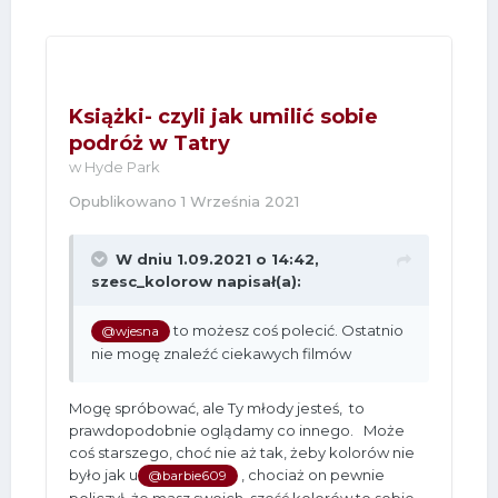
Książki- czyli jak umilić sobie
podróż w Tatry
w
Hyde Park
Opublikowano
1 Września 2021
W dniu 1.09.2021 o 14:42,
szesc_kolorow
napisał(a):
to możesz coś polecić. Ostatnio
@wjesna
nie mogę znaleźć ciekawych filmów
Mogę spróbować, ale Ty młody jesteś, to
prawdopodobnie oglądamy co innego. Może
coś starszego, choć nie aż tak, żeby kolorów nie
było jak u
, chociaż on pewnie
@barbie609