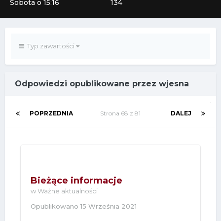
Sobota o 15:16
134
Typ zawartości
Odpowiedzi opublikowane przez wjesna
POPRZEDNIA
Strona 68 z 81
DALEJ
Bieżące informacje
w
Ważne aktualności
Opublikowano
15 Września 2021