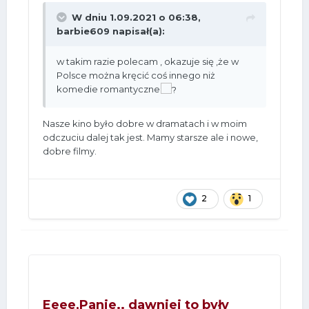
W dniu 1.09.2021 o 06:38,
barbie609
napisał(a):
w takim razie polecam , okazuje się ,że w
Polsce można kręcić coś innego niż
komedie romantyczne
Nasze kino było dobre w dramatach i w moim
odczuciu dalej tak jest. Mamy starsze ale i nowe,
dobre filmy.
2
1
Eeee,Panie.. dawniej to były