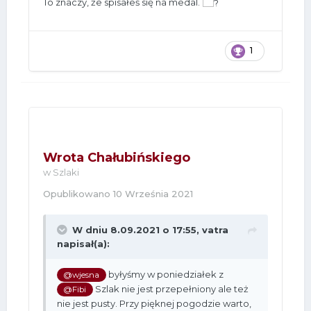
To znaczy, że spisałeś się na medal.
1
Wrota Chałubińskiego
w
Szlaki
Opublikowano
10 Września 2021
W dniu 8.09.2021 o 17:55,
vatra
napisał(a):
byłyśmy w poniedziałek z
@wjesna
Szlak nie jest przepełniony ale też
@Fibi
nie jest pusty. Przy pięknej pogodzie warto,