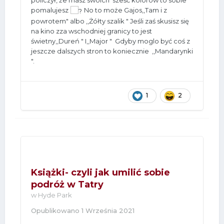
policzył, że masz swoich sześć kolorów to sobie
pomalujesz
No to może Gajos,,Tam i z
powrotem" albo ,,Żółty szalik " Jeśli zaś skusisz się
na kino zza wschodniej granicy to jest
świetny,,Dureń " I,,Major " Gdyby moglo być coś z
jeszcze dalszych stron to koniecznie ,,Mandarynki
".
1
2
Książki- czyli jak umilić sobie
podróż w Tatry
w
Hyde Park
Opublikowano
1 Września 2021