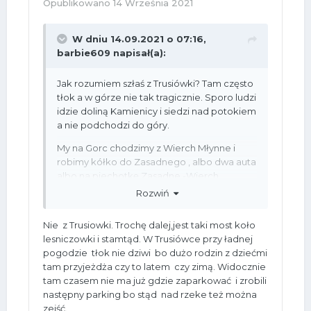
Opublikowano
14 Września 2021
W dniu 14.09.2021 o 07:16,
barbie609
napisał(a):
Jak rozumiem szłaś z Trusiówki? Tam często
tłok a w górze nie tak tragicznie. Sporo ludzi
idzie doliną Kamienicy i siedzi nad potokiem
a nie podchodzi do góry.
My na Gorc chodzimy z Wierch Młynne i
robimy kółko do Zasadnego , albo dwa auta
albo na piechotkę Zasadne -Wierch
Młynne.
Rozwiń
Nie z Trusiowki. Trochę dalej,jest taki most koło
lesniczowki i stamtąd. W Trusiówce przy ładnej
pogodzie tłok nie dziwi bo dużo rodzin z dziećmi
tam przyjeżdża czy to latem czy zimą. Widocznie
tam czasem nie ma już gdzie zaparkować i zrobili
następny parking bo stąd nad rzeke też można
zejść.