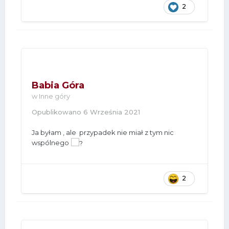
2
Babia Góra
w
Inne góry
Opublikowano
6 Września 2021
Ja byłam , ale przypadek nie miał z tym nic
wspólnego
2