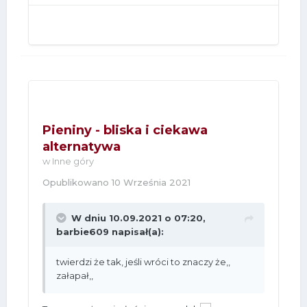
Pieniny - bliska i ciekawa
alternatywa
w
Inne góry
Opublikowano
10 Września 2021
W dniu 10.09.2021 o 07:20,
barbie609
napisał(a):
twierdzi że tak, jeśli wróci to znaczy że,,
załapał,,