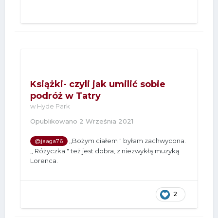
Książki- czyli jak umilić sobie
podróż w Tatry
w
Hyde Park
Opublikowano
2 Września 2021
,,Bożym ciałem " byłam zachwycona.
@jaaga76
,, Różyczka " też jest dobra, z niezwykłą muzyką
Lorenca.
2