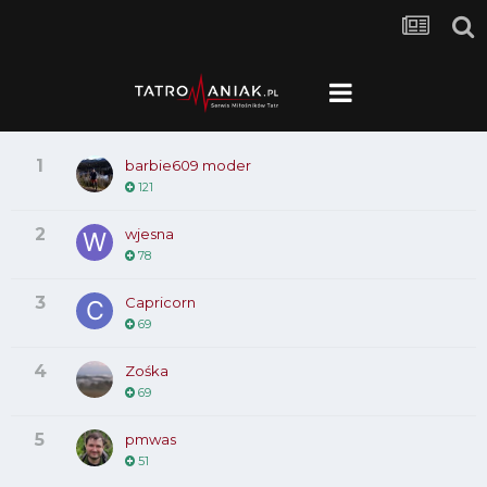
1
barbie609 moder
121
2
wjesna
78
3
Capricorn
69
4
Zośka
69
5
pmwas
51