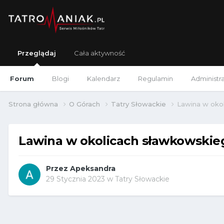
Przeglądaj
Cała aktywność
Forum
Blogi
Kalendarz
Regulamin
Administr
Strona główna
O Górach
Tatry Słowackie
Lawina w oko
Lawina w okolicach sławkowskie
Przez
Apeksandra
29 Stycznia 2023
w
Tatry Słowackie