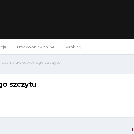
acja
Użytkownicy online
Ranking
licach sławkowskiego szczytu
go szczytu