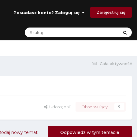
Zarejestruj się
Posiadasz konto? Zaloguj się
Cała aktywność
Udostępnij
Obserwujący
0
Dodaj nowy temat
Odpowiedz w tym temacie