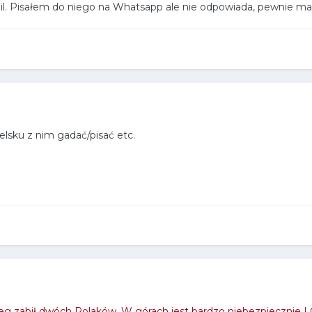
ail. Pisałem do niego na Whatsapp ale nie odpowiada, pewnie ma dyż
ielsku z nim gadać/pisać etc.
ieg zabił dwóch Polaków. W górach jest bardzo niebezpiecznie 