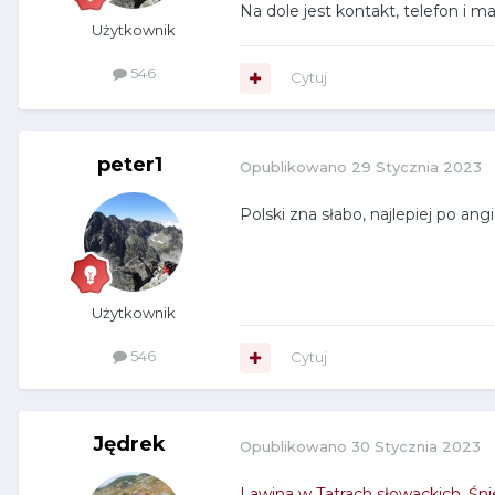
Na dole jest kontakt, telefon i m
Użytkownik
546
Cytuj
peter1
Opublikowano
29 Stycznia 2023
Polski zna słabo, najlepiej po ang
Użytkownik
546
Cytuj
Jędrek
Opublikowano
30 Stycznia 2023
Lawina w Tatrach słowackich. Śn