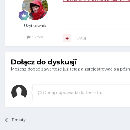
Użytkownik
3,2 tys.
Cytuj
Dołącz do dyskusji
Możesz dodać zawartość już teraz a zarejestrować się późnie
Dodaj odpowiedź do tematu...
Tematy