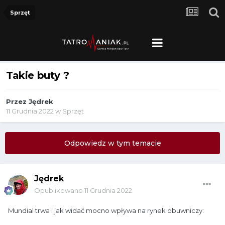
Sprzęt
Takie buty ?
Przez
Jędrek
11 Grudnia 2022
w
Sprzęt
Odpowiedz w tym temacie
Jędrek
Opublikowano
11 Grudnia 2022
Mundial trwa i jak widać mocno wpływa na rynek obuwniczy: