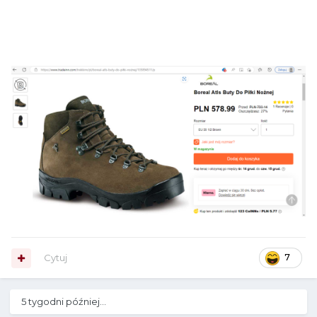
Cytuj
7
5 tygodni później...