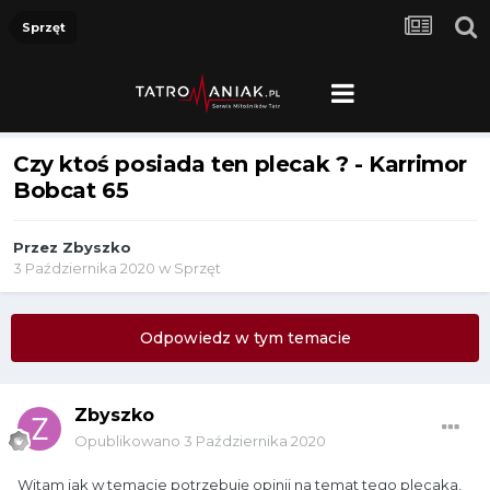
Sprzęt
Czy ktoś posiada ten plecak ? - Karrimor
Bobcat 65
Przez
Zbyszko
3 Października 2020
w
Sprzęt
Odpowiedz w tym temacie
Zbyszko
Opublikowano
3 Października 2020
Witam jak w temacie potrzebuję opinii na temat tego plecaka,