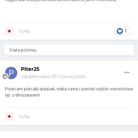
Cytuj
1
3 lata później...
Piter25
Opublikowano
30 Czerwca 2024
Polecam plecaki starpak, niska cena i szeroki wybór wzronictwa
np. z dinozaurami
Cytuj