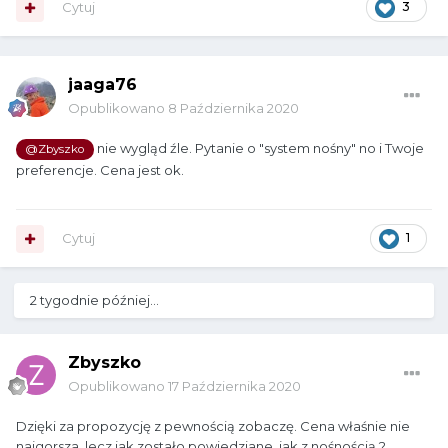
Cytuj
3
jaaga76
Opublikowano
8 Października 2020
nie wygląd źle. Pytanie o "system nośny" no i Twoje
@Zbyszko
preferencje. Cena jest ok.
Cytuj
1
2 tygodnie później...
Zbyszko
Opublikowano
17 Października 2020
Dzięki za propozycję z pewnością zobaczę. Cena właśnie nie
najgorsza, lecz jak zostało powiedziane, jak z nośnością ?