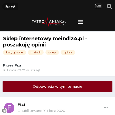
Sprzęt
Sklep internetowy meindl24.pl -
poszukuję opinii
buty górskie
meindl
sklep
opinia
Przez
Fizi
10 Lipca 2020
w
Sprzęt
Odpowiedz w tym temacie
Fizi
Opublikowano
10 Lipca 2020