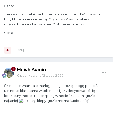
Cześć,
znalazłam w czeluściach internetu sklep meindl24.pl a w nim
buty które mnie interesują. Czy ktoś z Was ma jakieś
doświadczenia z tym sklepem? Możecie polecić?
Gosia
Cytuj
Mnich Admin
Opublikowano
12 Lipca 2020
Sklepu nie znam, ale markę jak najbardziej mogę polecić.
Meindl to klasa sama w sobie. Jeśli już zdecydowałaś się na
konkretny model, to poszperaj w necie i kup tam, gdzie
najtaniej
Bo są sklepy, gdzie można kupić taniej.