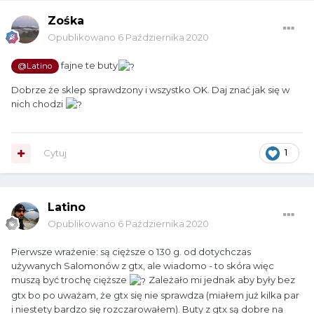
Zośka
Opublikowano
6 Października 2020
fajne te buty
@Latino
Dobrze że sklep sprawdzony i wszystko OK. Daj znać jak się w
nich chodzi
Cytuj
1
Latino
Opublikowano
6 Października 2020
Pierwsze wrażenie: są cięższe o 130 g. od dotychczas
używanych Salomonów z gtx, ale wiadomo - to skóra więc
muszą być trochę cięższe
Zależało mi jednak aby były bez
gtx bo po uważam, że gtx się nie sprawdza (miałem już kilka par
i niestety bardzo się rozczarowałem). Buty z gtx są dobre na