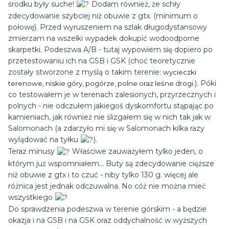
środku były suche!
Dodam również, że schły
zdecydowanie szybciej niż obuwie z gtx. (minimum o
połowę). Przed wyruszeniem na szlak długodystansowy
zmierzam na wszelki wypadek dokupić wodoodporne
skarpetki. Podeszwa A/B - tutaj wypowiem się dopiero po
przetestowaniu ich na GSB i GSK (choć teoretycznie
zostały stworzone z myślą o takim terenie:
wycieczki
). Póki
terenowe, niskie góry, pogórze, polne oraz leśne drogi.
co testowałem je w terenach zalesionych, przyrzecznych i
polnych - nie odczułem jakiegoś dyskomfortu stąpając po
kamieniach, jak również nie ślizgałem się w nich tak jak w
Salomonach (a zdarzyło mi się w Salomonach kilka razy
wylądować na tyłku
).
Teraz minusy
Właściwe zauważyłem tylko jeden, o
którym już wspomniałem... Buty są zdecydowanie cięższe
niż obuwie z gtx i to czuć - niby tylko 130 g. więcej ale
różnica jest jednak odczuwalna. No cóż nie można mieć
wszystkiego
Do sprawdzenia podeszwa w terenie górskim - a będzie
okazja i na GSB i na GSK oraz oddychalność w wyższych