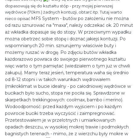
dopasowują się do kształtu stóp - przy mojej pierwszej
wędrówce (70km.) żadnych kontuzji, obtarć itp. Tutaj warto
MFS System - butów po założeniu nie można
nieco opisać
od razu sznurować na "maxa", należy odczekać ok. 20 minut
aż wkładka dopasuje się do stopy. W przeciwnym wypadku
można obetrzeć sobie stopę i doznać jakiejś kontuzji. Po
wspomnianych 20 min. sznurujemy właściwie buty i
możemy ruszać w drogę. Po zdjęciu butów wkładka
każdorazowo powraca do swojego pierwotnego kształtu
więc warto o tym pamiętać (wiedziałem o tym już w chwili
zakupu). Mamy teraz jesień, temperatura waha się średnio
od 8-12 stopni i w takich warunkach wędrowałem
(mikroklimat w bucie idealny - po całodniowej wędrówce w
bucikach było sucho, stopa nie pociła się. Sprawdzone w
skarpetkach trekkingowych: coolmax, bambo i merino).
Wodoodporność: przed każdym wyjściem i po każdym
powrocie buciki trzeba wyczyścić i zaimpregnować.
Przetestowałem je w przelotnych i umiarkowanych
opadach deszczu, w wysokiej mokrej trawie i podmokłych
bagnistych terenach - mimo, że z wierzchu były mokre w