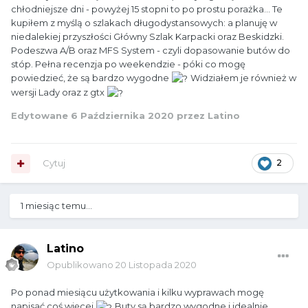
chłodniejsze dni - powyżej 15 stopni to po prostu porażka... Te
kupiłem z myślą o szlakach długodystansowych: a planuję w
niedalekiej przyszłości Główny Szlak Karpacki oraz Beskidzki.
Podeszwa A/B oraz MFS System - czyli dopasowanie butów do
stóp. Pełna recenzja po weekendzie - póki co mogę
powiedzieć, że są bardzo wygodne
Widziałem je również w
wersji Lady oraz z gtx
Edytowane
6 Października 2020
przez Latino
Cytuj
2
1 miesiąc temu...
Latino
Opublikowano
20 Listopada 2020
Po ponad miesiącu użytkowania i kilku wyprawach mogę
napisać coś więcej
Buty są bardzo wygodne i idealnie