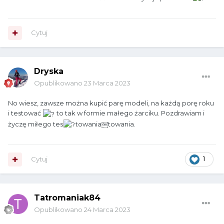
Cytuj
Dryska
Opublikowano
23 Marca 2023
No wiesz, zawsze można kupić parę modeli, na każdą porę roku
i testować
to tak w formie małego żarciku. Pozdrawiam i
życzę miłego tes
towania￼towania.
Cytuj
1
Tatromaniak84
Opublikowano
24 Marca 2023