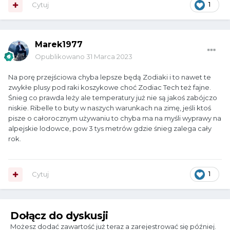
Cytuj
1
Marek1977
Opublikowano
31 Marca 2023
Na porę przejściowa chyba lepsze będą Zodiaki i to nawet te
zwykłe plusy pod raki koszykowe choć Zodiac Tech też fajne.
Śnieg co prawda leży ale temperatury już nie są jakoś zabójczo
niskie. Ribelle to buty w naszych warunkach na zimę, jeśli ktoś
pisze o całorocznym używaniu to chyba ma na myśli wyprawy na
alpejskie lodowce, pow 3 tys metrów gdzie śnieg zalega cały
rok.
Cytuj
1
Dołącz do dyskusji
Możesz dodać zawartość już teraz a zarejestrować się później.