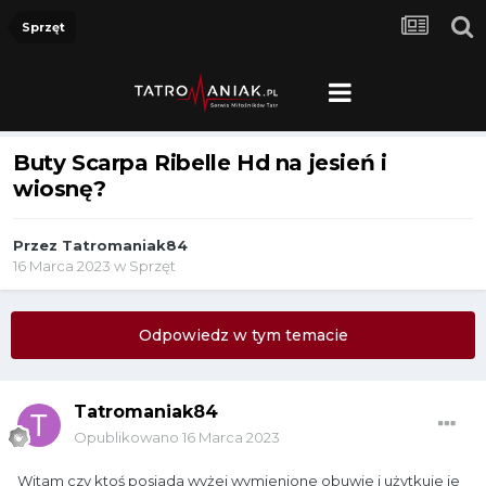
Sprzęt
Buty Scarpa Ribelle Hd na jesień i
wiosnę?
Przez
Tatromaniak84
16 Marca 2023
w
Sprzęt
Odpowiedz w tym temacie
Tatromaniak84
Opublikowano
16 Marca 2023
Witam czy ktoś posiada wyżej wymienione obuwie i użytkuje je