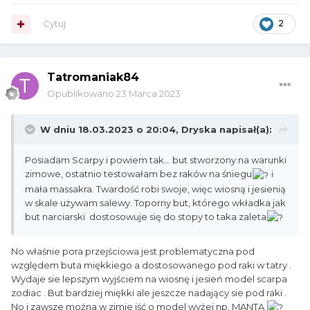
Cytuj
2
Tatromaniak84
Opublikowano
23 Marca 2023
W dniu 18.03.2023 o 20:04,
Dryska
napisał(a):
Posiadam Scarpy i powiem tak... but stworzony na warunki
zimowe, ostatnio testowałam bez raków na śniegu
i
mała massakra. Twardość robi swoje, więc wiosną i jesienią
w skale używam salewy. Toporny but, którego wkładka jak
but narciarski dostosowuje się do stopy to taka zaleta
No właśnie pora przejściowa jest problematyczna pod
względem buta miękkiego a dostosowanego pod raki w tatry .
Wydaje sie lepszym wyjściem na wiosnę i jesień model scarpa
zodiac . But bardziej miękki ale jeszcze nadający sie pod raki .
No i zawsze można w zimie iść o model wyżej np. MANTA