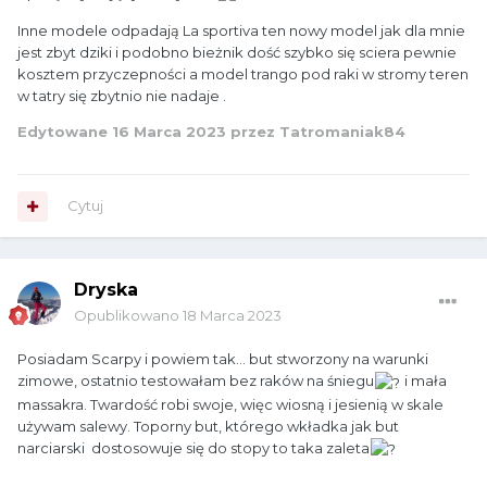
Inne modele odpadają La sportiva ten nowy model jak dla mnie
jest zbyt dziki i podobno bieżnik dość szybko się sciera pewnie
kosztem przyczepności a model trango pod raki w stromy teren
w tatry się zbytnio nie nadaje .
Edytowane
16 Marca 2023
przez Tatromaniak84
Cytuj
Dryska
Opublikowano
18 Marca 2023
Posiadam Scarpy i powiem tak... but stworzony na warunki
zimowe, ostatnio testowałam bez raków na śniegu
i mała
massakra. Twardość robi swoje, więc wiosną i jesienią w skale
używam salewy. Toporny but, którego wkładka jak but
narciarski dostosowuje się do stopy to taka zaleta