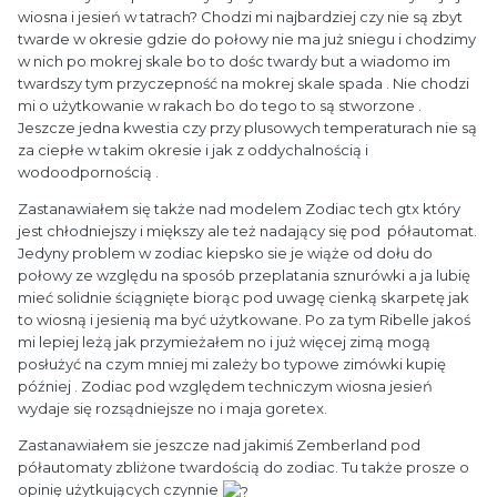
wiosna i jesień w tatrach? Chodzi mi najbardziej czy nie są zbyt
twarde w okresie gdzie do połowy nie ma już sniegu i chodzimy
w nich po mokrej skale bo to dośc twardy but a wiadomo im
twardszy tym przyczepność na mokrej skale spada . Nie chodzi
mi o użytkowanie w rakach bo do tego to są stworzone .
Jeszcze jedna kwestia czy przy plusowych temperaturach nie są
za ciepłe w takim okresie i jak z oddychalnością i
wodoodpornością .
Zastanawiałem się także nad modelem Zodiac tech gtx który
jest chłodniejszy i miększy ale też nadający się pod półautomat.
Jedyny problem w zodiac kiepsko sie je wiąże od dołu do
połowy ze względu na sposób przeplatania sznurówki a ja lubię
mieć solidnie ściągnięte biorąc pod uwagę cienką skarpetę jak
to wiosną i jesienią ma być użytkowane. Po za tym Ribelle jakoś
mi lepiej leżą jak przymieżałem no i już więcej zimą mogą
posłużyć na czym mniej mi zależy bo typowe zimówki kupię
później . Zodiac pod względem techniczym wiosna jesień
wydaje się rozsądniejsze no i maja goretex.
Zastanawiałem sie jeszcze nad jakimiś Zemberland pod
półautomaty zbliżone twardością do zodiac. Tu także prosze o
opinię użytkujących czynnie