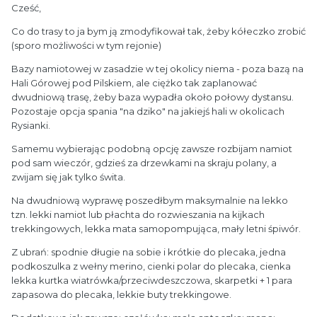
Cześć,
Co do trasy to ja bym ją zmodyfikował tak, żeby kółeczko zrobić
(sporo możliwości w tym rejonie)
Bazy namiotowej w zasadzie w tej okolicy niema - poza bazą na
Hali Górowej pod Pilskiem, ale ciężko tak zaplanować
dwudniową trasę, żeby baza wypadła około połowy dystansu.
Pozostaje opcja spania "na dziko" na jakiejś hali w okolicach
Rysianki.
Samemu wybierając podobną opcję zawsze rozbijam namiot
pod sam wieczór, gdzieś za drzewkami na skraju polany, a
zwijam się jak tylko świta.
Na dwudniową wyprawę poszedłbym maksymalnie na lekko
tzn. lekki namiot lub płachta do rozwieszania na kijkach
trekkingowych, lekka mata samopompująca, mały letni śpiwór.
Z ubrań: spodnie długie na sobie i krótkie do plecaka, jedna
podkoszulka z wełny merino, cienki polar do plecaka, cienka
lekka kurtka wiatrówka/przeciwdeszczowa, skarpetki + 1 para
zapasowa do plecaka, lekkie buty trekkingowe.