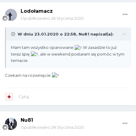
Lodołamacz
Opublikowano
26 Stycznia 2020
W dniu 23.01.2020 o 22:58,
Nu81
napisał(a):
Mam tam wszystko opanowane
W zasadzie to już
teraz śpię
, ale w weekend postaram się pomóc w tym
temacie.
Czekam na rozwinięcie
Cytuj
Nu81
Opublikowano
28 Stycznia 2020