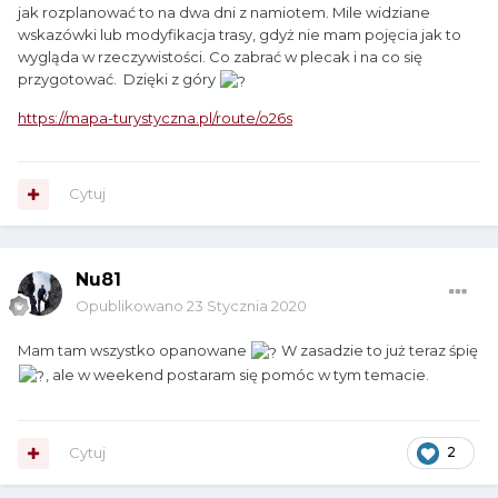
jak rozplanować to na dwa dni z namiotem. Mile widziane
wskazówki lub modyfikacja trasy, gdyż nie mam pojęcia jak to
wygląda w rzeczywistości. Co zabrać w plecak i na co się
przygotować. Dzięki z góry
https://mapa-turystyczna.pl/route/o26s
Cytuj
Nu81
Opublikowano
23 Stycznia 2020
Mam tam wszystko opanowane
W zasadzie to już teraz śpię
, ale w weekend postaram się pomóc w tym temacie.
Cytuj
2