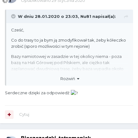
Opublikowano
29 Stycznia 2020
W dniu 28.01.2020 o 23:03,
Nu81
napisał(a):
Cześć,
Co do trasy to ja bym ją zmodyfikował tak, żeby kółeczko
zrobić (sporo możliwości w tym rejonie)
Bazy namiotowej w zasadzie w tej okolicy niema - poza
bazą na Hali Górowej pod Pilskiem, ale ciężko tak
zaplanować dwudniową trasę, żeby baza wypadła około
połowy dystansu. Pozostaje opcja spania "na dziko" na
Rozwiń
jakiejś hali w okolicach Rysianki.
Samemu wybierając podobną opcję zawsze rozbijam
Serdeczne dzięki za odpowiedź
namiot pod sam wieczór, gdzieś za drzewkami na skraju
polany, a zwijam się jak tylko świta.
Na dwudniową wyprawę poszedłbym maksymalnie na
Cytuj
lekko tzn. lekki namiot lub płachta do rozwieszania na
kijkach trekkingowych, lekka mata samopompująca, mały
letni śpiwór.