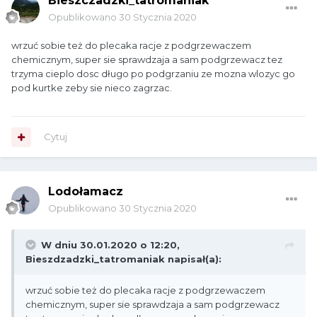
Bieszczadzki_tatromaniak
Z ubrań: spodnie długie na sobie i krótkie do plecaka,
Opublikowano
30 Stycznia 2020
jedna podkoszulka z wełny merino, cienki polar do
plecaka, cienka lekka kurtka
wrzuć sobie też do plecaka racje z podgrzewaczem
wiatrówka/przeciwdeszczowa, skarpetki + 1 para
chemicznym, super sie sprawdzaja a sam podgrzewacz tez
zapasowa do plecaka, lekkie buty trekkingowe.
trzyma cieplo dosc długo po podgrzaniu ze mozna wlozyc go
pod kurtke zeby sie nieco zagrzac.
Dodatkowo jak zawsze: czołówka; mała apteczka; mapa;
ręcznik szybkoschnący.
Z jedzenia chyba tylko zapas wysokokalorycznych
Cytuj
batonów i innych przysmaków, bo konkretne posiłki
zjadłbym w schroniskach, których masz po drodze kilka.
Oczywiście ok 2 litry izotoników (do uzupełnienia po
drodze)
Lodołamacz
Powinno się wszystko zmieścić w plecaku 45l.
Opublikowano
30 Stycznia 2020
W dniu 30.01.2020 o 12:20,
Bieszdzadzki_tatromaniak
napisał(a):
wrzuć sobie też do plecaka racje z podgrzewaczem
chemicznym, super sie sprawdzaja a sam podgrzewacz