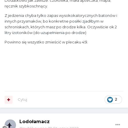
Dodatkowo jak zawsze: czołówka; mała apteczka; mapa;
ręcznik szybkoschnący.
Z jedzenia chyba tylko zapas wysokokalorycznych batonów i
innych przysmaków, bo konkretne posiłki zjadłbym w
schroniskach, których masz po drodze kilka. Oczywiście ok 2
litry izotoników (do uzupełnienia po drodze)
Powinno się wszystko zmieścić w plecaku 45l.
Cytuj
2
Lodołamacz