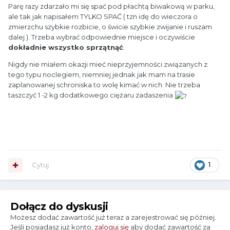
Parę razy zdarzało mi się spać pod płachtą biwakową w parku,
ale tak jak napisałem TYLKO SPAĆ ( tzn idę do wieczora o
zmierzchu szybkie rozbicie, o świcie szybkie zwijanie i ruszam
dalej ). Trzeba wybrać odpowiednie miejsce i oczywiście
dokładnie wszystko sprzątnąć
.
Nigdy nie miałem okazji mieć nieprzyjemności związanych z
tego typu noclegiem, niemniej jednak jak mam na trasie
zaplanowanej schroniska to wolę kimać w nich. Nie trzeba
taszczyć 1 -2 kg dodatkowego ciężaru zadaszenia
Cytuj
1
Dołącz do dyskusji
Możesz dodać zawartość już teraz a zarejestrować się później.
Jeśli posiadasz już konto,
zaloguj się
aby dodać zawartość za