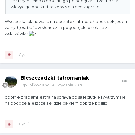
tez trzyma cieplo dosc długo po podgrzaniu ze mozna
wlozyc go pod kurtke zeby sie nieco zagrzac.
Wycieczka planowana na początek lata, bądź początek jesieni i
zamysł jest trafić w słoneczną pogodę, ale dziękuje za
wskazówkę
Cytuj
Bieszczadzki_tatromaniak
Opublikowano
30 Stycznia 2020
ogolnie z racjami jest fajna sprawa bo sa leciutkie i wytrzymałe
na pogodę a jeszcze się idzie całkiem dobrze posilić
Cytuj