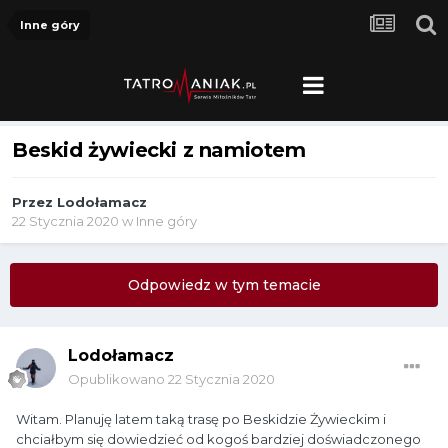
Inne góry
Beskid żywiecki z namiotem
Przez
Lodołamacz
22 Stycznia 2020
w
Inne góry
Odpowiedz w tym temacie
Lodołamacz
Opublikowano
22 Stycznia 2020
Witam. Planuję latem taką trasę po Beskidzie Żywieckim i
chciałbym się dowiedzieć od kogoś bardziej doświadczonego