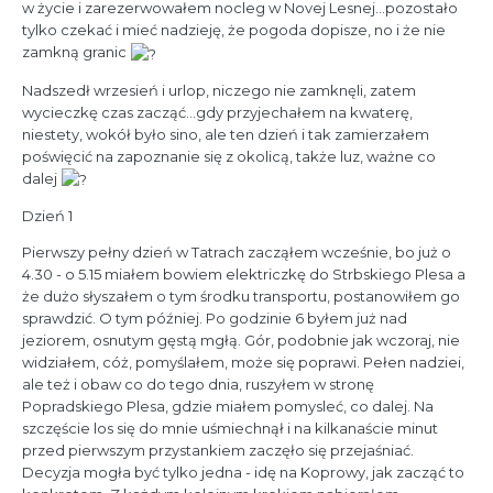
w życie i zarezerwowałem nocleg w Novej Lesnej...pozostało
tylko czekać i mieć nadzieję, że pogoda dopisze, no i że nie
zamkną granic
Nadszedł wrzesień i urlop, niczego nie zamknęli, zatem
wycieczkę czas zacząć...gdy przyjechałem na kwaterę,
niestety, wokół było sino, ale ten dzień i tak zamierzałem
poświęcić na zapoznanie się z okolicą, także luz, ważne co
dalej
Dzień 1
Pierwszy pełny dzień w Tatrach zacząłem wcześnie, bo już o
4.30 - o 5.15 miałem bowiem elektriczkę do Strbskiego Plesa a
że dużo słyszałem o tym środku transportu, postanowiłem go
sprawdzić. O tym później. Po godzinie 6 byłem już nad
jeziorem, osnutym gęstą mgłą. Gór, podobnie jak wczoraj, nie
widziałem, cóż, pomyślałem, może się poprawi. Pełen nadziei,
ale też i obaw co do tego dnia, ruszyłem w stronę
Popradskiego Plesa, gdzie miałem pomysleć, co dalej. Na
szczęście los się do mnie uśmiechnął i na kilkanaście minut
przed pierwszym przystankiem zaczęło się przejaśniać.
Decyzja mogła być tylko jedna - idę na Koprowy, jak zacząć to