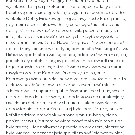
konkretem. Z każdym kolejnym krokiem nabierałem
wysokości, tempa i przekonania, że to będzie udany dzień.
Robiło się coraz cieplej, szło się przyjemnie, w końcu dotarłem
w okolice Doliny Hińczowej - mój zachwyt rósł z każdą minutą,
gdy moim oczom ukazywało się coraz wyraźniej otoczenie
doliny. Muszę przyznać, że przez chwilę poczułem się jak na
innej planecie - surowość okolicznych szczytów wywołała
niezapomniane wrażenia. Nawet Mięgusze, "niższe" przecież
od tej strony, pieknie wznosiły się ponad taflą Wielkiego Stawu
Hińczowego. Miałem wielką ochotę odpocząć w tym miejscu,
jednak biały obłok szalejący gdzieś za mną odwiódł mnie od
tego pomysłu. Nie chcąc utracić widoków z wyższych partii,
ruszyłem w stronę Koprowej Przełęczy a następnie
Koprowego Wierchu, szlak na wierzchołek uważam za bardzo
ciekawy,bez łańcuchów, ale trzeba czasem użyć rąk, co
zdecydowanie najbardziej lubię. Wspomniane chmury wcale
nie zepsuły widoku ze szczytu - dodatkowo go uatrakcyjniły.
Uwielbiam połączenie gór z chmurami - ale oczywiście w
odpowiednich proporcjach - tutaj było idealnie. Przy puszce
kofoli podziwiałem widoki w stronę grani Hrubego, nieco
poniżej szczytu, jest tam bowiem dosyć mało miejsca a ludzi
było trochę. Siedziałbym tak pewnie do wieczora, ale trzeba
było wracać. Podczas zejścia spełniłem swój pierwotny plan,