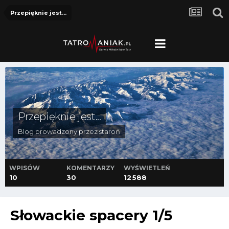
Przepięknie jest...
Przepięknie jest...
Blog prowadzony przez
staroń
WPISÓW
KOMENTARZY
WYŚWIETLEŃ
10
30
12 588
Słowackie spacery 1/5