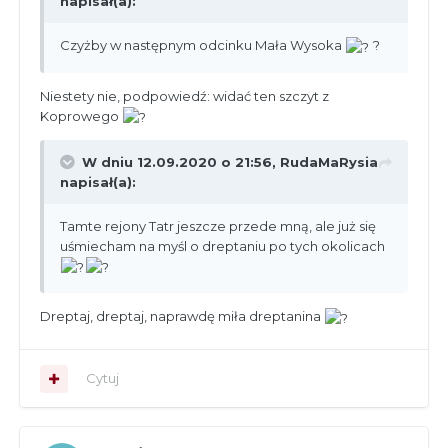
napisał(a):
Czyżby w następnym odcinku Mała Wysoka
?
Niestety nie, podpowiedź: widać ten szczyt z
Koprowego
W dniu 12.09.2020 o 21:56,
RudaMaRysia
napisał(a):
Tamte rejony Tatr jeszcze przede mną, ale już się
uśmiecham na myśl o dreptaniu po tych okolicach
Dreptaj, dreptaj, naprawdę miła dreptanina
Cytuj