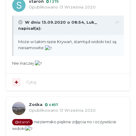
staroń
1 275
Opublikowano
13 Września 2020
W dniu 13.09.2020 o 08:54,
Luk_
napisał(a):
Może w takim razie Krywań, stamtąd widoki też są
niesamowite
Nie inaczej
Cytuj
Zośka
4 857
Opublikowano
13 Września 2020
nieziemsko piękne zdjęcia no i oczywiście
@staroń
widoki