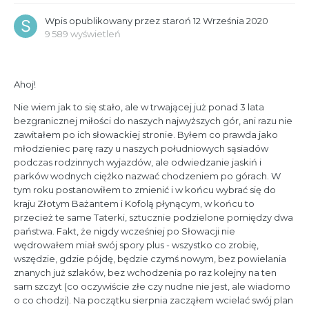
Wpis opublikowany przez
staroń
12 Września 2020
9 589 wyświetleń
Ahoj!
Nie wiem jak to się stało, ale w trwającej już ponad 3 lata
bezgranicznej miłości do naszych najwyższych gór, ani razu nie
zawitałem po ich słowackiej stronie. Byłem co prawda jako
młodzieniec parę razy u naszych południowych sąsiadów
podczas rodzinnych wyjazdów, ale odwiedzanie jaskiń i
parków wodnych ciężko nazwać chodzeniem po górach. W
tym roku postanowiłem to zmienić i w końcu wybrać się do
kraju Złotym Bażantem i Kofolą płynącym, w końcu to
przecież te same Taterki, sztucznie podzielone pomiędzy dwa
państwa. Fakt, że nigdy wcześniej po Słowacji nie
wędrowałem miał swój spory plus - wszystko co zrobię,
wszędzie, gdzie pójdę, będzie czymś nowym, bez powielania
znanych już szlaków, bez wchodzenia po raz kolejny na ten
sam szczyt (co oczywiście złe czy nudne nie jest, ale wiadomo
o co chodzi). Na początku sierpnia zacząłem wcielać swój plan