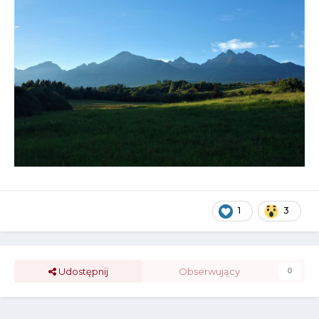
1
3
Udostępnij
Obserwujący
0