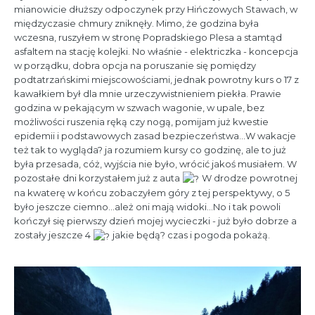
mianowicie dłuższy odpoczynek przy Hińczowych Stawach, w
międzyczasie chmury zniknęły. Mimo, że godzina była
wczesna, ruszyłem w stronę Popradskiego Plesa a stamtąd
asfaltem na stację kolejki. No właśnie - elektriczka - koncepcja
w porządku, dobra opcja na poruszanie się pomiędzy
podtatrzańskimi miejscowościami, jednak powrotny kurs o 17 z
kawałkiem był dla mnie urzeczywistnieniem piekła. Prawie
godzina w pekającym w szwach wagonie, w upale, bez
możliwości ruszenia ręką czy nogą, pomijam już kwestie
epidemii i podstawowych zasad bezpieczeństwa...W wakacje
też tak to wygląda? ja rozumiem kursy co godzinę, ale to już
była przesada, cóż, wyjścia nie było, wrócić jakoś musiałem. W
pozostałe dni korzystałem już z auta
W drodze powrotnej
na kwaterę w końcu zobaczyłem góry z tej perspektywy, o 5
było jeszcze ciemno...ależ oni mają widoki...No i tak powoli
kończył się pierwszy dzień mojej wycieczki - już było dobrze a
zostały jeszcze 4
jakie będą? czas i pogoda pokażą.