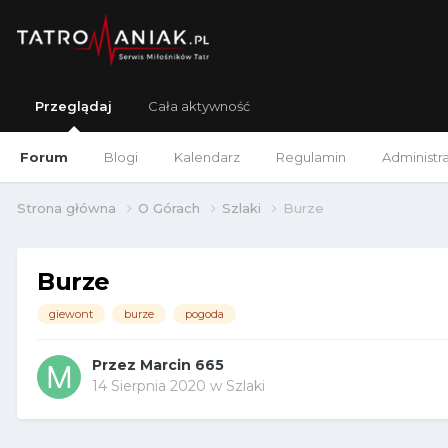
Przeglądaj
Cała aktywność
Forum
Blogi
Kalendarz
Regulamin
Administr
Strona główna
O Górach
Szlaki
Burze
Burze
giewont
burze
pogoda
Przez
Marcin 665
14 Sierpnia 2020
w
Szlaki