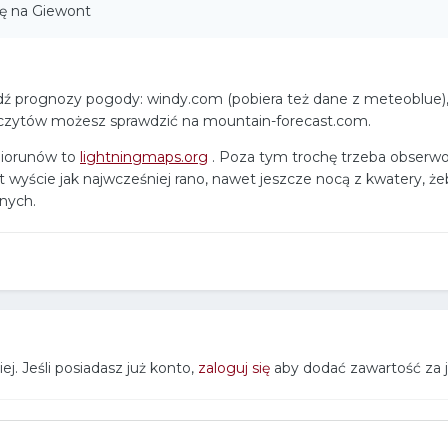
ę na Giewont
ź prognozy pogody: windy.com (pobiera też dane z meteoblue), m
czytów możesz sprawdzić na mountain-forecast.com.
piorunów to
lightningmaps.org
. Poza tym trochę trzeba obserwowa
 wyście jak najwcześniej rano, nawet jeszcze nocą z kwatery, że
jnych.
j. Jeśli posiadasz już konto,
zaloguj się
aby dodać zawartość za