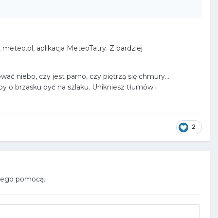
eteo.pl, aplikacja MeteoTatry. Z bardziej
ć niebo, czy jest parno, czy piętrzą się chmury...
by o brzasku być na szlaku. Unikniesz tłumów i
2
 jego pomocą.