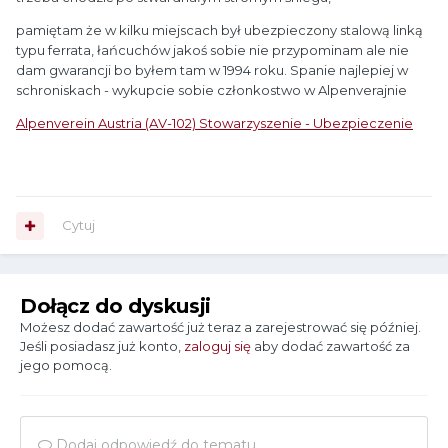
pamiętam że w kilku miejscach był ubezpieczony stalową linką
typu ferrata, łańcuchów jakoś sobie nie przypominam ale nie
dam gwarancji bo byłem tam w 1994 roku. Spanie najlepiej w
schroniskach - wykupcie sobie członkostwo w Alpenverajnie
Alpenverein Austria (AV-102) Stowarzyszenie - Ubezpieczenie
Cytuj
Dołącz do dyskusji
Możesz dodać zawartość już teraz a zarejestrować się później.
Jeśli posiadasz już konto,
zaloguj się
aby dodać zawartość za
jego pomocą.
Dodaj odpowiedź do tematu...