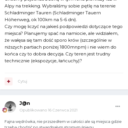
Alpy na trekking. Wybraliśmy sobie pętlę na terenie
Schladminger Tauren (Schladminger Tauern
Höhenweg, ok 100km na 5-6 dni).
Czy mogę liczyć na jakieś podpowiedzi dotyczące tego
miejsca? Planujemy spać na namiocie, ale widziałem,
że wałęsa się tam dość sporo krów (szczególnie w
niższych partiach poniżej 1800mnpm) i nie wiem do
końca czy to dobra decyzja. Czy teren jest trudny
technicznie (ekspozycje, łańcuchy)?
Cytuj
J@n
Opublikowano
16 Czerwca 2021
Fajna wędrówka, nie przszedłem w całości ale są miejsca gdzie
trzeba chodzić po stwardnałym stromym śniegu,