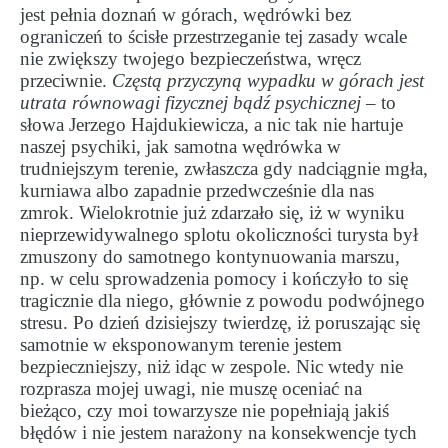
jest pełnia doznań w górach, wędrówki bez
ograniczeń to ścisłe przestrzeganie tej zasady wcale
nie zwiększy twojego bezpieczeństwa, wręcz
przeciwnie.
Częstą przyczyną wypadku w górach jest
utrata równowagi fizycznej bądź psychicznej
– to
słowa Jerzego Hajdukiewicza, a nic tak nie hartuje
naszej psychiki, jak samotna wędrówka w
trudniejszym terenie, zwłaszcza gdy nadciągnie mgła,
kurniawa albo zapadnie przedwcześnie dla nas
zmrok. Wielokrotnie już zdarzało się, iż w wyniku
nieprzewidywalnego splotu okoliczności turysta był
zmuszony do samotnego kontynuowania marszu,
np. w celu sprowadzenia pomocy i kończyło to się
tragicznie dla niego, głównie z powodu podwójnego
stresu. Po dzień dzisiejszy twierdzę, iż poruszając się
samotnie w eksponowanym terenie jestem
bezpieczniejszy, niż idąc w zespole. Nic wtedy nie
rozprasza mojej uwagi, nie muszę oceniać na
bieżąco, czy moi towarzysze nie popełniają jakiś
błędów i nie jestem narażony na konsekwencje tych