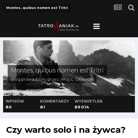
Montes, quibus nomen est Tritri
Montes, quibus nomen est Tritri
Blog prowadzony przez
Jerzy L. Głowacki
WPISÓW
KOMENTARZY
WYŚWIETLEŃ
80
61
69 014
Czy warto solo i na żywca?