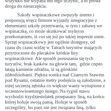
wszystko nie wypada mu tego uczynić, a to prosta
droga do nieszczęścia.
Szkoły wspinaczkowe zwęszyły interes i
proponują wręcz firmom wyjazdy integracyjne z
elementami szkoły przetrwania, w tym i zabawę we
wspinaczkę, co może skutkować mylnym
przekonaniem, iż coś się już po takiej imprezie umie.
Sprzęt wspinaczkowy jest ogólnie dostępny, od
czasu do czasu widzę w Tatrach turystów mających
przytroczone do plecaków krótkie liny
wspinaczkowe. Ale sposób poruszania się tych
turystów, brak kasków na głowie tam,
gdzie często
latają kamienie zdradza, iż są górskimi
żółtodziobami. Piękna scenka nad Czarnym Stawem
pod Rysami, ostatnie metry podejścia są zalodzone, a
niżej szczerzą zębiska co większe wanty wytopione z
wczesnowiosennego śniegu. Na rygiel stawu
wychodzi trzydziestolatek przepasany liną, na końcu
której holuje swoją panią. Holuje w sposób
szczególny, bo pani nie jest związana liną, tylko