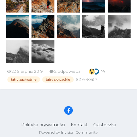
pokazać?...
22 Sierpnia 2019
2 odpowiedzi
19
(i 2 więcej)
tatry zachodnie
tatry słowackie
Polityka prywatności
Kontakt
Ciasteczka
Powered by Invision Community