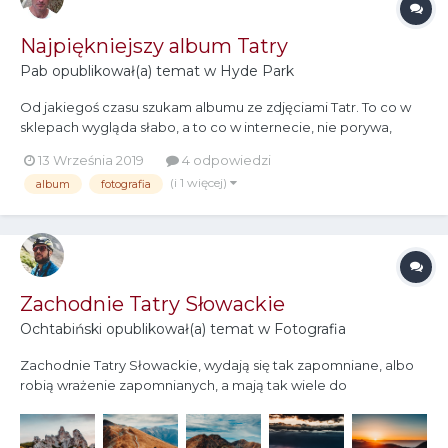
Najpiękniejszy album Tatry
Pab
opublikował(a) temat w
Hyde Park
Od jakiegoś czasu szukam albumu ze zdjęciami Tatr. To co w
sklepach wygląda słabo, a to co w internecie, nie porywa,
przynajmniej formą prezentacji handlowej. Czy mogę prosić o
13 Września 2019
4 odpowiedzi
rekomendację jesli macie coś godnego polecenia? - może
(i 1 więcej)
album
fotografia
być za "milion ziko", ważne aby album był wspaniały.
Zachodnie Tatry Słowackie
Ochtabiński
opublikował(a) temat w
Fotografia
Zachodnie Tatry Słowackie, wydają się tak zapomniane, albo
robią wrażenie zapomnianych, a mają tak wiele do
zaoferowania, poniżej zbiór zdjęć z tego pięknego zakątka na
ziemi ? Ciągle widzę zdjęcia z naszych Tatr i znanych mi miejsc,
może macie coś wartego uwagi w swoich szufladach by