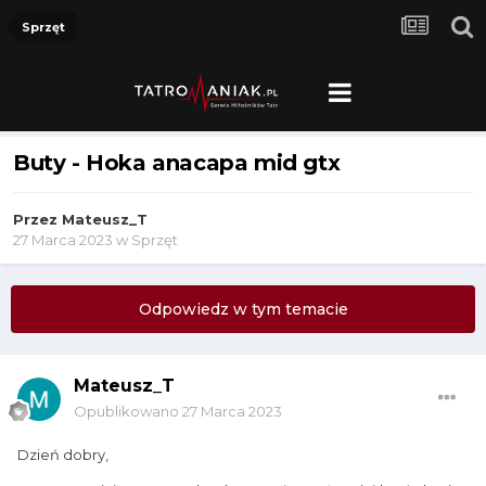
Sprzęt
Buty - Hoka anacapa mid gtx
Przez
Mateusz_T
27 Marca 2023
w
Sprzęt
Odpowiedz w tym temacie
Mateusz_T
Opublikowano
27 Marca 2023
Dzień dobry,