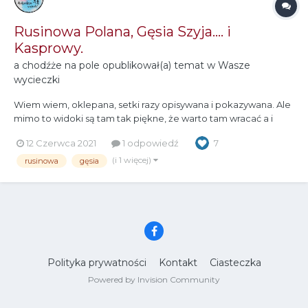
Rusinowa Polana, Gęsia Szyja.... i
Kasprowy.
a chodźże na pole
opublikował(a) temat w
Wasze
wycieczki
Wiem wiem, oklepana, setki razy opisywana i pokazywana. Ale
mimo to widoki są tam tak piękne, że warto tam wracać a i
obejrzeć jeszcze raz - to nie grzech ? Zaczęliśmy klasycznie - z
12 Czerwca 2021
1 odpowiedź
7
parkingu na Wierch Porońcu udaliśmy się na Rusinową Polanę.
Niewielka ilość osób pozwala delektować się kawą, droż...
(i 1 więcej)
rusinowa
gęsia
Polityka prywatności
Kontakt
Ciasteczka
Powered by Invision Community