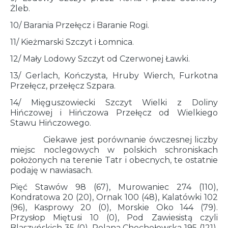
Żleb.
10/ Barania Przełęcz i Baranie Rogi.
11/ Kieżmarski Szczyt i Łomnica.
12/ Mały Lodowy Szczyt od Czerwonej Ławki.
13/ Gerlach, Kończysta, Hruby Wierch, Furkotna
Przełęcz, przełęcz Szpara.
14/ Mięguszowiecki Szczyt Wielki z Doliny
Hińczowej i Hińczowa Przełęcz od Wielkiego
Stawu Hińczowego.
Ciekawe jest porównanie ówczesnej liczby
miejsc noclegowych w polskich schroniskach
położonych na terenie Tatr i obecnych, te ostatnie
podaję w nawiasach.
Pięć Stawów 98 (67), Murowaniec 274 (110),
Kondratowa 20 (20), Ornak 100 (48), Kalatówki 102
(96), Kasprowy 20 (0), Morskie Oko 144 (79).
Przysłop Miętusi 10 (0), Pod Zawiesistą czyli
Blaszyńskich 35 (0), Polana Chochołowska 195 (121),