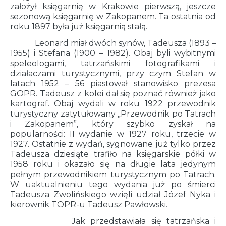
założył księgarnię w Krakowie pierwszą, jeszcze
sezonową księgarnię w Zakopanem. Ta ostatnia od
roku 1897 była już księgarnią stałą.
Leonard miał dwóch synów, Tadeusza (1893 –
1955) i Stefana (1900 – 1982). Obaj byli wybitnymi
speleologami, tatrzańskimi fotografikami i
działaczami turystycznymi, przy czym Stefan w
latach 1952 – 56 piastował stanowisko prezesa
GOPR. Tadeusz z kolei dał się poznać również jako
kartograf. Obaj wydali w roku 1922 przewodnik
turystyczny zatytułowany „Przewodnik po Tatrach
i Zakopanem”, który szybko zyskał na
popularności: II wydanie w 1927 roku, trzecie w
1927. Ostatnie z wydań, sygnowane już tylko przez
Tadeusza dziesiąte trafiło na księgarskie półki w
1958 roku i okazało się na długie lata jedynym
pełnym przewodnikiem turystycznym po Tatrach.
W uaktualnieniu tego wydania już po śmierci
Tadeusza Zwolińskiego wzięli udział Józef Nyka i
kierownik TOPR-u Tadeusz Pawłowski.
Jak przedstawiała się tatrzańska i