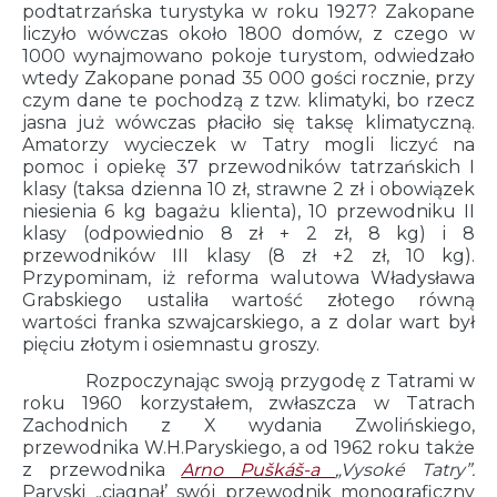
podtatrzańska turystyka w roku 1927? Zakopane
liczyło wówczas około 1800 domów, z czego w
1000 wynajmowano pokoje turystom, odwiedzało
wtedy Zakopane ponad 35 000 gości rocznie, przy
czym dane te pochodzą z tzw. klimatyki, bo rzecz
jasna już wówczas płaciło się taksę klimatyczną.
Amatorzy wycieczek w Tatry mogli liczyć na
pomoc i opiekę 37 przewodników tatrzańskich I
klasy (taksa dzienna 10 zł, strawne 2 zł i obowiązek
niesienia 6 kg bagażu klienta), 10 przewodniku II
klasy (odpowiednio 8 zł + 2 zł, 8 kg) i 8
przewodników III klasy (8 zł +2 zł, 10 kg).
Przypominam, iż reforma walutowa Władysława
Grabskiego ustaliła wartość złotego równą
wartości franka szwajcarskiego, a z dolar wart był
pięciu złotym i osiemnastu groszy.
Rozpoczynając swoją przygodę z Tatrami w
roku 1960 korzystałem, zwłaszcza w Tatrach
Zachodnich z X wydania Zwolińskiego,
przewodnika W.H.Paryskiego, a od 1962 roku także
z przewodnika
Arno Puškáš-a
„Vysoké Tatry”.
Paryski „ciągnął’ swój przewodnik monograficzny