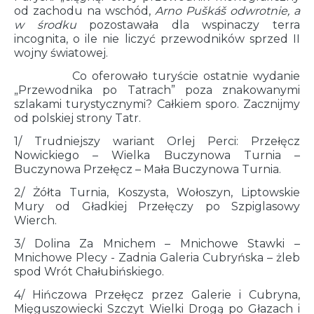
od zachodu na wschód,
Arno Puškáš odwrotnie, a
w środku
pozostawała dla wspinaczy terra
incognita, o ile nie liczyć przewodników sprzed II
wojny światowej.
Co oferowało turyście ostatnie wydanie
„Przewodnika po Tatrach” poza znakowanymi
szlakami turystycznymi? Całkiem sporo. Zacznijmy
od polskiej strony Tatr.
1/ Trudniejszy wariant Orlej Perci: Przełęcz
Nowickiego – Wielka Buczynowa Turnia –
Buczynowa Przełęcz – Mała Buczynowa Turnia.
2/ Żółta Turnia, Koszysta, Wołoszyn, Liptowskie
Mury od Gładkiej Przełęczy po Szpiglasowy
Wierch.
3/ Dolina Za Mnichem – Mnichowe Stawki –
Mnichowe Plecy - Zadnia Galeria Cubryńska – żleb
spod Wrót Chałubińskiego.
4/ Hińczowa Przełęcz przez Galerie i Cubryna,
Mięguszowiecki Szczyt Wielki Drogą po Głazach i