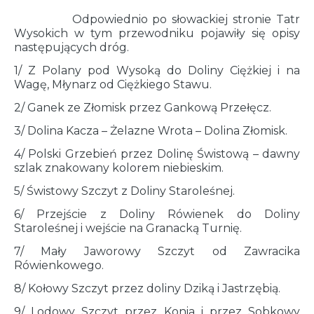
Odpowiednio po słowackiej stronie Tatr
Wysokich w tym przewodniku pojawiły się opisy
następujących dróg.
1/ Z Polany pod Wysoką do Doliny Ciężkiej i na
Wagę, Młynarz od Ciężkiego Stawu.
2/ Ganek ze Złomisk przez Gankową Przełęcz.
3/ Dolina Kacza – Żelazne Wrota – Dolina Złomisk.
4/ Polski Grzebień przez Dolinę Świstową – dawny
szlak znakowany kolorem niebieskim.
5/ Świstowy Szczyt z Doliny Staroleśnej.
6/ Przejście z Doliny Rówienek do Doliny
Staroleśnej i wejście na Granacką Turnię.
7/ Mały Jaworowy Szczyt od Zawracika
Rówienkowego.
8/ Kołowy Szczyt przez doliny Dziką i Jastrzębią.
9/ Lodowy Szczyt przez Konia i przez Sobkowy