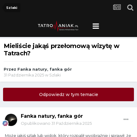
Szlaki
Mieliście jakąś przełomową wizytę w
Tatrach?
Przez
Fanka natury, fanka gór
31 Października 2025
w
Szlaki
Odpowiedz w tym temacie
Fanka natury, fanka gór
Opublikowano
31 Października 2025
Może jakiś szlak lub widok, który rozpalił wyobraźnię i sprawił, że