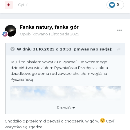
Cytuj
5
Fanka natury, fanka gór
Opublikowano
1 Listopada 2025
W dniu 31.10.2025 o 20:53,
pmwas
napisał(a):
Ja już to pisałem w wątku o Pysznej. Od wczesnego
dzieciństwa widziałem Pyszniańską Przełęcz z okna
dziadkowego domu i od zawsze chciałem wejść na
Pyszniańską.
Rozwiń
Chodziło o przełom d decyzji o chodzeniu w góry.
Czyli
wszystko się zgadza.