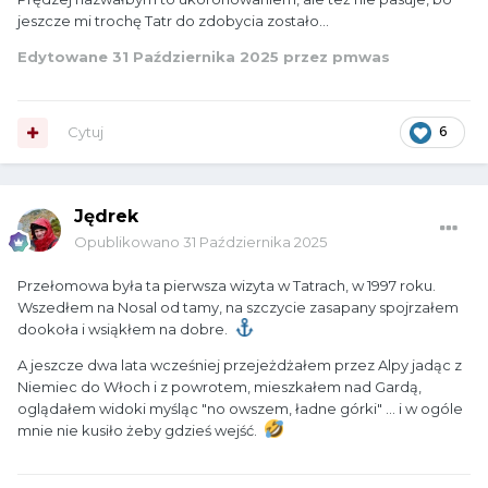
jeszcze mi trochę Tatr do zdobycia zostało...
Edytowane
31 Października 2025
przez pmwas
Cytuj
6
Jędrek
Opublikowano
31 Października 2025
Przełomowa była ta pierwsza wizyta w Tatrach, w 1997 roku.
Wszedłem na Nosal od tamy, na szczycie zasapany spojrzałem
dookoła i wsiąkłem na dobre.
A jeszcze dwa lata wcześniej przejeżdżałem przez Alpy jadąc z
Niemiec do Włoch i z powrotem, mieszkałem nad Gardą,
oglądałem widoki myśląc "no owszem, ładne górki" ... i w ogóle
mnie nie kusiło żeby gdzieś wejść.