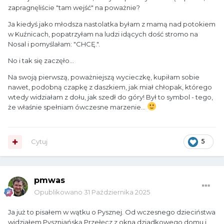
zapragnęliście "tam wejść" na poważnie?
Ja kiedyś jako młodsza nastolatka byłam z mamą nad potokiem
w Kuźnicach, popatrzyłam na ludzi idących dość stromo na
Nosal i pomyślałam: "CHCĘ.".
No i tak się zaczęło...
Na swoją pierwszą, poważniejszą wycieczkę, kupiłam sobie
nawet, podobną czapkę z daszkiem, jak miał chłopak, którego
wtedy widziałam z dołu, jak szedł do góry! Był to symbol - tego,
że właśnie spełniam ówczesne marzenie...
Cytuj
5
pmwas
Opublikowano
31 Października 2025
Ja już to pisałem w wątku o Pysznej. Od wczesnego dzieciństwa
widziałem Pyszniańską Przełęcz z okna dziadkowego domu i