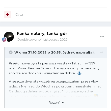
Cytuj
Fanka natury, fanka gór
Jednak od czasu pierwszych wycieczek powyżej dolin do
Opublikowano
1 Listopada 2025
czasu wejścia na Pyszniańską minęło ok 30 lat i nie
nazwałbym tego przełomem.
W dniu 31.10.2025 o 20:55,
Jędrek
napisał(a):
Prędzej nazwałbym to ukoronowaniem, ale też nie pasuje,
bo jeszcze mi trochę Tatr do zdobycia zostało...
Przełomowa była ta pierwsza wizyta w Tatrach, w 1997
roku. Wszedłem na Nosal od tamy, na szczycie zasapany
spojrzałem dookoła i wsiąkłem na dobre.
A jeszcze dwa lata wcześniej przejeżdżałem przez Alpy
jadąc z Niemiec do Włoch i z powrotem, mieszkałem nad
Gardą, oglądałem widoki myśląc "no owszem, ładne
górki" ... i w ogóle mnie nie kusiło żeby gdzieś wejść.
Rozwiń