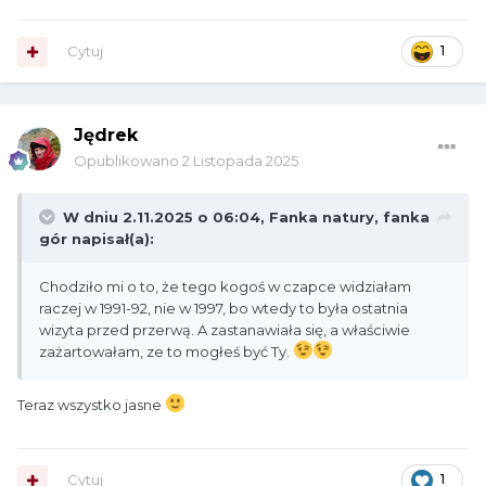
Cytuj
1
Jędrek
Opublikowano
2 Listopada 2025
W dniu 2.11.2025 o 06:04,
Fanka natury, fanka
gór
napisał(a):
Chodziło mi o to, że tego kogoś w czapce widziałam
raczej w 1991-92, nie w 1997, bo wtedy to była ostatnia
wizyta przed przerwą. A zastanawiała się, a właściwie
zażartowałam, ze to mogłeś być Ty.
Teraz wszystko jasne
Cytuj
1